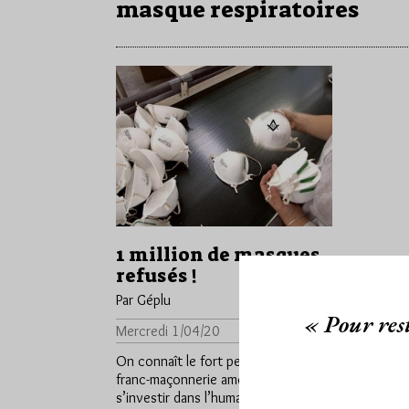
masque respiratoires
1 million de masques
refusés !
Par Géplu
« Pour rest
Mercredi 1/04/20
Lu 91410 fois
On connaît le fort penchant de la
franc-maçonnerie américaine à
s’investir dans l’humanitaire et ce