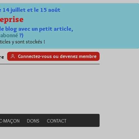
4 juillet et le 15 août
eprise
le blog avec un petit article,
n
abonné
?)
ticles y sont stockés !
Connectez-vous ou devenez membre
re
NC-MAÇON
DONS
CONTACT