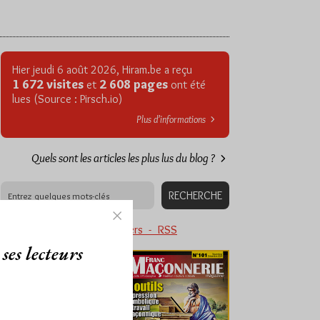
Hier jeudi 6 août 2026, Hiram.be a reçu
1 672 visites
2 608 pages
et
ont été
lues (Source : Pirsch.io)
Plus d’informations
Quels sont les articles les plus lus du blog ?
Abonnement aux Newsletters - RSS
ses lecteurs