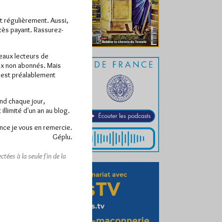
ît régulièrement. Aussi,
ccès payant. Rassurez-
veaux lecteurs de
x non abonnés. Mais
e est préalablement
end chaque jour,
llimité d'un an au blog.
nce je vous en remercie.
Géplu.
tées à la seule fin de la