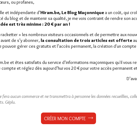
Sœurs, ou profanes,
lle et indépendante d’
Hiram.be, Le Blog Maçonnique
a un coût, qui cro
ité du blog et de maintenir sa qualité, je me vois contraint de rendre son a
ée est très minime : 20 € par an !
« racketter » les nombreux visiteurs occasionnels et de permettre aux nou
 avant de s’y abonner,
la consultation de trois articles est offerte
au
de pouvoir gérer ces gratuits et l’accès permanent, la création d'un compt
am.be et êtes satisfaits du service d’informations maçonniques qu'il vous r
 compte et réglez dès aujourd’hui vos 20 € pour votre accès permanent et i
D’ava
ne fera aucun commerce et ne transmettra à personne les données recueillies, collec
ts.
Géplu.
CRÉER MON COMPTE