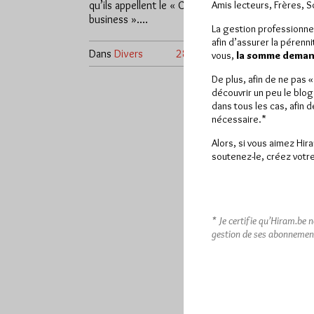
qu’ils appellent le « Charity
Amis lecteurs, Frères, 
business ».…
La gestion professionne
afin d’assurer la pérenn
Dans
Divers
28 commentaires
vous,
la somme demand
De plus, afin de ne pas 
découvrir un peu le blog
dans tous les cas, afin 
nécessaire.*
Alors, si vous aimez Hir
soutenez-le, créez votre
* Je certifie qu’Hiram.be 
gestion de ses abonnemen