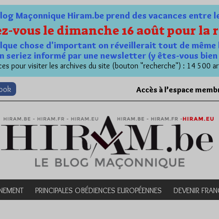
og Maçonnique Hiram.be prend des vacances entre le 1
z-vous le dimanche 16 août pour la r
quelque chose d'important on réveillerait tout de même 
n seriez informé par une newsletter (y êtes-vous bie
es pour visiter les archives du site (bouton "recherche") : 14 500 ar
book
Accès à l’espace memb
NEMENT
PRINCIPALES OBÉDIENCES EUROPÉENNES
DEVENIR FRA