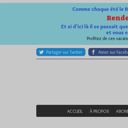
Comme chaque été le Bl
Rende
Et si d'ici là il se passait 
et vous e
Profitez de ces vacanc
Partager sur Twitter
Aimer sur Face
ACCUEIL
À PROPOS
ABON