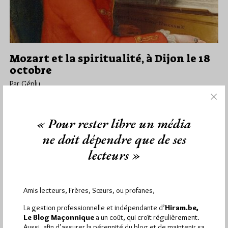
Mozart et la spiritualité, à Dijon le 18
octobre
Par Géplu
Mardi 20/09/22
Lu 322 fois
Alors que son opéra La Flûte enchantée est de nouveau joué à
« Pour rester libre un média
l'Opéra Bastille, Le Bien Public nous apprend que…
ne doit dépendre que de ses
lecteurs »
Dans
Divers
0 commentaire
Amis lecteurs, Frères, Sœurs, ou profanes,
1 672 visites
Hier jeudi 6 août 2026, Hiram.be a reçu
et
La gestion professionnelle et indépendante d’
Hiram.be,
2 608 pages
Le Blog Maçonnique
a un coût, qui croît régulièrement.
ont été lues (Source : Pirsch.io)
Aussi, afin d’assurer la pérennité du blog et de maintenir sa