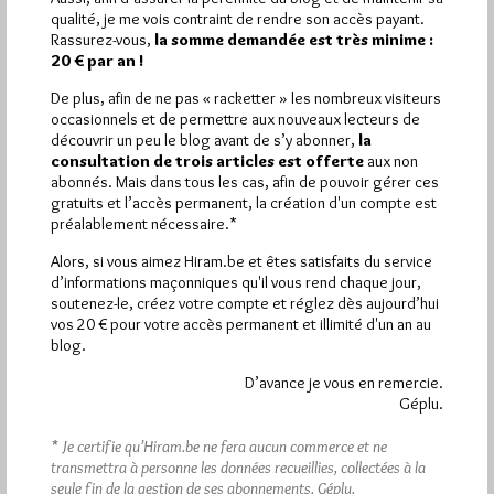
Plus d’informations
qualité, je me vois contraint de rendre son accès payant.
Rassurez-vous,
la somme demandée est très minime :
20 € par an !
Quels sont les articles les plus lus du blog ?
De plus, afin de ne pas « racketter » les nombreux visiteurs
occasionnels et de permettre aux nouveaux lecteurs de
découvrir un peu le blog avant de s’y abonner,
la
consultation de trois articles est offerte
aux non
abonnés. Mais dans tous les cas, afin de pouvoir gérer ces
gratuits et l’accès permanent, la création d'un compte est
préalablement nécessaire.*
Abonnement aux Newsletters - RSS
Alors, si vous aimez Hiram.be et êtes satisfaits du service
d’informations maçonniques qu'il vous rend chaque jour,
soutenez-le, créez votre compte et réglez dès aujourd’hui
vos 20 € pour votre accès permanent et illimité d'un an au
blog.
D’avance je vous en remercie.
Géplu.
* Je certifie qu’Hiram.be ne fera aucun commerce et ne
transmettra à personne les données recueillies, collectées à la
seule fin de la gestion de ses abonnements.
Géplu.