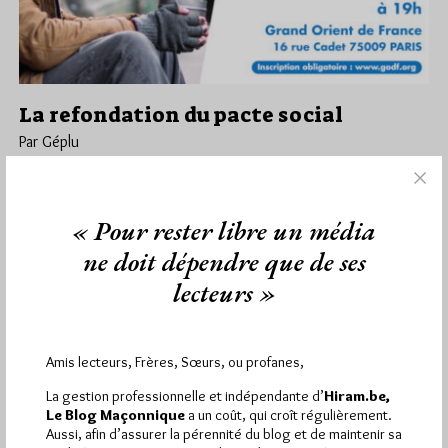
La refondation du pacte social
Par Géplu
Mardi 17/03/26
Lu 210 fois
Le jeudi 26 mars à 19h aura lieu rue Cadet la deuxième Table
« Pour rester libre un média
ronde organisée dans le cadre du fil…
ne doit dépendre que de ses
Dans
Divers
10 commentaires
lecteurs »
Amis lecteurs, Frères, Sœurs, ou profanes,
1 672 visites
Hier jeudi 6 août 2026, Hiram.be a reçu
et
La gestion professionnelle et indépendante d’
Hiram.be,
2 608 pages
ont été lues (Source : Pirsch.io)
Le Blog Maçonnique
a un coût, qui croît régulièrement.
Plus d’informations
Aussi, afin d’assurer la pérennité du blog et de maintenir sa