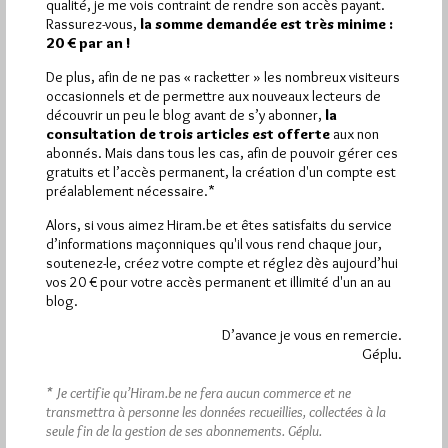
qualité, je me vois contraint de rendre son accès payant.
Rassurez-vous,
la somme demandée est très minime :
Quels sont les articles les plus lus du blog ?
20 € par an !
De plus, afin de ne pas « racketter » les nombreux visiteurs
occasionnels et de permettre aux nouveaux lecteurs de
découvrir un peu le blog avant de s’y abonner,
la
consultation de trois articles est offerte
aux non
abonnés. Mais dans tous les cas, afin de pouvoir gérer ces
gratuits et l’accès permanent, la création d'un compte est
Abonnement aux Newsletters - RSS
préalablement nécessaire.*
Alors, si vous aimez Hiram.be et êtes satisfaits du service
d’informations maçonniques qu'il vous rend chaque jour,
soutenez-le, créez votre compte et réglez dès aujourd’hui
vos 20 € pour votre accès permanent et illimité d'un an au
blog.
D’avance je vous en remercie.
Géplu.
* Je certifie qu’Hiram.be ne fera aucun commerce et ne
transmettra à personne les données recueillies, collectées à la
seule fin de la gestion de ses abonnements.
Géplu.