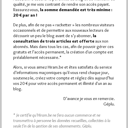
Plus d’informations
qualité, je me vois contraint de rendre son accès payant.
Rassurez-vous,
la somme demandée est très minime :
20 € par an !
Quels sont les articles les plus lus du blog ?
De plus, afin de ne pas « racketter » les nombreux visiteurs
occasionnels et de permettre aux nouveaux lecteurs de
découvrir un peu le blog avant de s’y abonner,
la
consultation de trois articles est offerte
aux non
abonnés. Mais dans tous les cas, afin de pouvoir gérer ces
gratuits et l’accès permanent, la création d'un compte est
préalablement nécessaire.*
Abonnement aux Newsletters - RSS
Alors, si vous aimez Hiram.be et êtes satisfaits du service
d’informations maçonniques qu'il vous rend chaque jour,
soutenez-le, créez votre compte et réglez dès aujourd’hui
vos 20 € pour votre accès permanent et illimité d'un an au
blog.
D’avance je vous en remercie.
Géplu.
* Je certifie qu’Hiram.be ne fera aucun commerce et ne
transmettra à personne les données recueillies, collectées à la
seule fin de la gestion de ses abonnements.
Géplu.