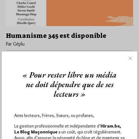
Humanisme 345 est disponible
Par Géplu
Mardi 12/11/24
Lu 171 fois
Le numéro 345 de novembre 2024 d'Humanisme, la Revue des
francs-maçons du Grand Orient de France est disponible. Son
« Pour rester libre un média
dossier…
ne doit dépendre que de ses
lecteurs »
Dans
Edition
0 commentaire
Amis lecteurs, Frères, Sœurs, ou profanes,
1 698 visites
Hier samedi 8 août 2026, Hiram.be a reçu
La gestion professionnelle et indépendante d’
Hiram.be,
2 926 pages
et
ont été lues (Source : Pirsch.io)
Le Blog Maçonnique
a un coût, qui croît régulièrement.
Aussi, afin d’assurer la pérennité du blog et de maintenir sa