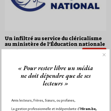
Un infiltré au service du cléricalisme
au ministère de l’Éducation nationale
Par Géplu
Accès libre
Vendredi 10/10/25
Lu 1113 fois
« Pour rester libre un média
Communiqué du Collectif Laïque National. Fait à Paris, le
7 octobre 2025 Guillaume Prévost, secrétaire général de
ne doit dépendre que de ses
l’enseignement catholique depuis le 1er septembre 2025,…
lecteurs »
Dans
Divers
10 commentaires
Amis lecteurs, Frères, Sœurs, ou profanes,
La gestion professionnelle et indépendante d’
Hiram.be,