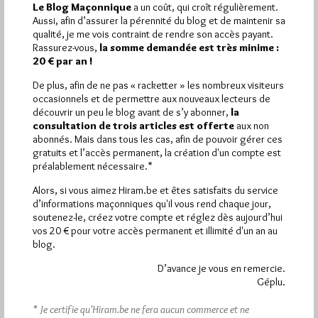
Le Blog Maçonnique
a un coût, qui croît régulièrement.
1 672 visites
Hier jeudi 6 août 2026, Hiram.be a reçu
et
Aussi, afin d’assurer la pérennité du blog et de maintenir sa
2 608 pages
ont été lues (Source : Pirsch.io)
qualité, je me vois contraint de rendre son accès payant.
Rassurez-vous,
la somme demandée est très minime :
Plus d’informations
20 € par an !
De plus, afin de ne pas « racketter » les nombreux visiteurs
Quels sont les articles les plus lus du blog ?
occasionnels et de permettre aux nouveaux lecteurs de
découvrir un peu le blog avant de s’y abonner,
la
consultation de trois articles est offerte
aux non
abonnés. Mais dans tous les cas, afin de pouvoir gérer ces
gratuits et l’accès permanent, la création d'un compte est
préalablement nécessaire.*
Alors, si vous aimez Hiram.be et êtes satisfaits du service
Abonnement aux Newsletters - RSS
d’informations maçonniques qu'il vous rend chaque jour,
soutenez-le, créez votre compte et réglez dès aujourd’hui
vos 20 € pour votre accès permanent et illimité d'un an au
blog.
D’avance je vous en remercie.
Géplu.
* Je certifie qu’Hiram.be ne fera aucun commerce et ne