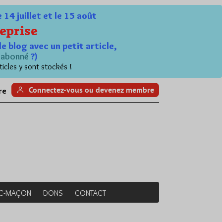
4 juillet et le 15 août
eprise
le blog avec un petit article,
n
abonné
?)
ticles y sont stockés !
Connectez-vous ou devenez membre
re
NC-MAÇON
DONS
CONTACT