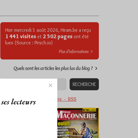
Hier mercredi 5 août 2026, Hiram.be a reçu
1 441 visites
2 502 pages
et
ont été
lues (Source : Pirsch.io)
Plus d’informations
Quels sont les articles les plus lus du blog ?
Abonnement aux Newsletters - RSS
ses lecteurs