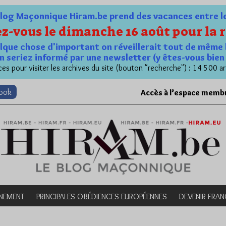
og Maçonnique Hiram.be prend des vacances entre le 1
z-vous le dimanche 16 août pour la r
quelque chose d'important on réveillerait tout de même 
n seriez informé par une newsletter (y êtes-vous bie
es pour visiter les archives du site (bouton "recherche") : 14 500 ar
book
Accès à l’espace memb
NEMENT
PRINCIPALES OBÉDIENCES EUROPÉENNES
DEVENIR FRA