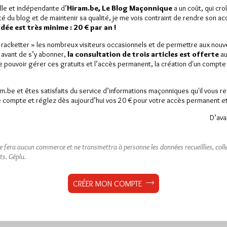
lle et indépendante d’
Hiram.be, Le Blog Maçonnique
a un coût, qui cro
ité du blog et de maintenir sa qualité, je me vois contraint de rendre son a
ée est très minime : 20 € par an !
« racketter » les nombreux visiteurs occasionnels et de permettre aux nou
 avant de s’y abonner,
la consultation de trois articles est offerte
au
de pouvoir gérer ces gratuits et l’accès permanent, la création d'un compt
am.be et êtes satisfaits du service d’informations maçonniques qu'il vous r
 compte et réglez dès aujourd’hui vos 20 € pour votre accès permanent et i
D’ava
ne fera aucun commerce et ne transmettra à personne les données recueillies, collec
ts.
Géplu.
CRÉER MON COMPTE