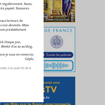
ît régulièrement. Aussi,
ccès payant. Rassurez-
veaux lecteurs de
x non abonnés. Mais
e est préalablement
end chaque jour,
llimité d'un an au blog.
nce je vous en remercie.
Géplu.
tées à la seule fin de la