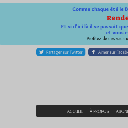
Comme chaque été le Bl
Rende
Et si d'ici là il se passait 
et vous e
Profitez de ces vacanc
Partager sur Twitter
Aimer sur Face
ACCUEIL
À PROPOS
ABON