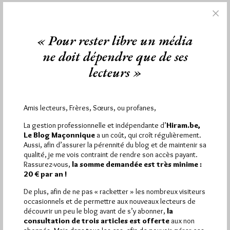
« Pour rester libre un média
1 864 visites
Hier samedi 8 août 2026, Hiram.be a reçu
3 133 pages
et
ont été lues (Source : Pirsch.io)
ne doit dépendre que de ses
Plus d’informations
lecteurs »
Quels sont les articles les plus lus du blog ?
Amis lecteurs, Frères, Sœurs, ou profanes,
La gestion professionnelle et indépendante d’
Hiram.be,
Le Blog Maçonnique
a un coût, qui croît régulièrement.
Aussi, afin d’assurer la pérennité du blog et de maintenir sa
qualité, je me vois contraint de rendre son accès payant.
Rassurez-vous,
la somme demandée est très minime :
Abonnement aux Newsletters - RSS
20 € par an !
De plus, afin de ne pas « racketter » les nombreux visiteurs
occasionnels et de permettre aux nouveaux lecteurs de
découvrir un peu le blog avant de s’y abonner,
la
consultation de trois articles est offerte
aux non