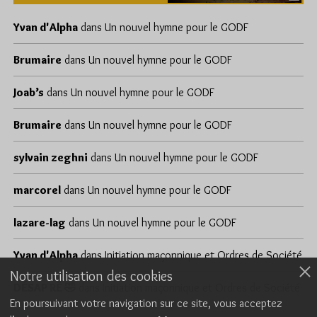
Yvan d'Alpha
dans
Un nouvel hymne pour le GODF
Brumaire
dans
Un nouvel hymne pour le GODF
Joab’s
dans
Un nouvel hymne pour le GODF
Brumaire
dans
Un nouvel hymne pour le GODF
sylvain zeghni
dans
Un nouvel hymne pour le GODF
marcorel
dans
Un nouvel hymne pour le GODF
lazare-lag
dans
Un nouvel hymne pour le GODF
Yvan d'Alpha
dans
Initiation maçonnique et Ordres de Société
Notre utilisation des cookies
DÉSAP RÊ 🤣
dans
Initiation maçonnique et Ordres de Société
En poursuivant votre navigation sur ce site, vous acceptez