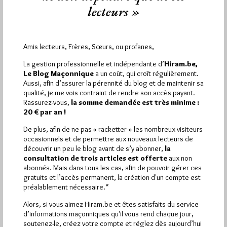
Missouri
lecteurs »
Par Jiri Pragman
Mardi 1/05/12
Lu 214 fois
Amis lecteurs, Frères, Sœurs, ou profanes,
Cette Masonic Home of Missouri (www.mohome.org) à
Columbia est représentative d'une certaine activité
La gestion professionnelle et indépendante d’
Hiram.be,
philanthropique maçonnique américaine. Celle-ci peut être
Le Blog Maçonnique
a un coût, qui croît régulièrement.
orientée…
Aussi, afin d’assurer la pérennité du blog et de maintenir sa
qualité, je me vois contraint de rendre son accès payant.
Rassurez-vous,
la somme demandée est très minime :
Dans
Maçonniques
0 commentaire
20 € par an !
De plus, afin de ne pas « racketter » les nombreux visiteurs
occasionnels et de permettre aux nouveaux lecteurs de
découvrir un peu le blog avant de s’y abonner,
la
consultation de trois articles est offerte
aux non
abonnés. Mais dans tous les cas, afin de pouvoir gérer ces
gratuits et l’accès permanent, la création d'un compte est
préalablement nécessaire.*
Alors, si vous aimez Hiram.be et êtes satisfaits du service
d’informations maçonniques qu'il vous rend chaque jour,
soutenez-le, créez votre compte et réglez dès aujourd’hui