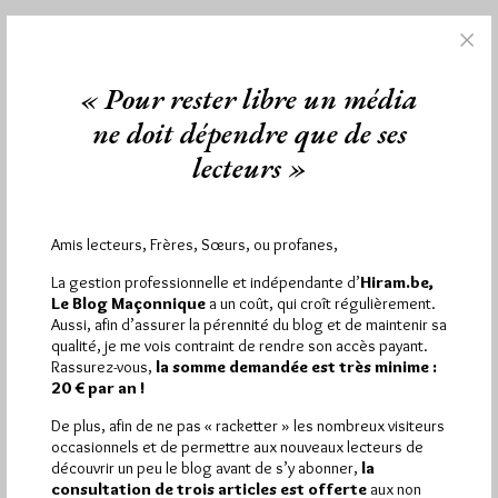
1 441
Hier mercredi 5 août 2026, Hiram.be a reçu
« Pour rester libre un média
visites
2 502 pages
et
ont été lues (Source :
ne doit dépendre que de ses
Pirsch.io)
lecteurs »
Plus d’informations
Quels sont les articles les plus lus du blog ?
Amis lecteurs, Frères, Sœurs, ou profanes,
La gestion professionnelle et indépendante d’
Hiram.be,
Le Blog Maçonnique
a un coût, qui croît régulièrement.
Aussi, afin d’assurer la pérennité du blog et de maintenir sa
qualité, je me vois contraint de rendre son accès payant.
Rassurez-vous,
la somme demandée est très minime :
20 € par an !
Abonnement aux Newsletters - RSS
De plus, afin de ne pas « racketter » les nombreux visiteurs
occasionnels et de permettre aux nouveaux lecteurs de
découvrir un peu le blog avant de s’y abonner,
la
consultation de trois articles est offerte
aux non