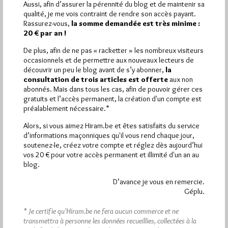
Aussi, afin d’assurer la pérennité du blog et de maintenir sa
qualité, je me vois contraint de rendre son accès payant.
Plus d’informations
Rassurez-vous,
la somme demandée est très minime :
20 € par an !
Quels sont les articles les plus lus du blog ?
De plus, afin de ne pas « racketter » les nombreux visiteurs
occasionnels et de permettre aux nouveaux lecteurs de
découvrir un peu le blog avant de s’y abonner,
la
consultation de trois articles est offerte
aux non
abonnés. Mais dans tous les cas, afin de pouvoir gérer ces
gratuits et l’accès permanent, la création d'un compte est
préalablement nécessaire.*
Abonnement aux Newsletters - RSS
Alors, si vous aimez Hiram.be et êtes satisfaits du service
d’informations maçonniques qu'il vous rend chaque jour,
soutenez-le, créez votre compte et réglez dès aujourd’hui
vos 20 € pour votre accès permanent et illimité d'un an au
blog.
D’avance je vous en remercie.
Géplu.
* Je certifie qu’Hiram.be ne fera aucun commerce et ne
transmettra à personne les données recueillies, collectées à la