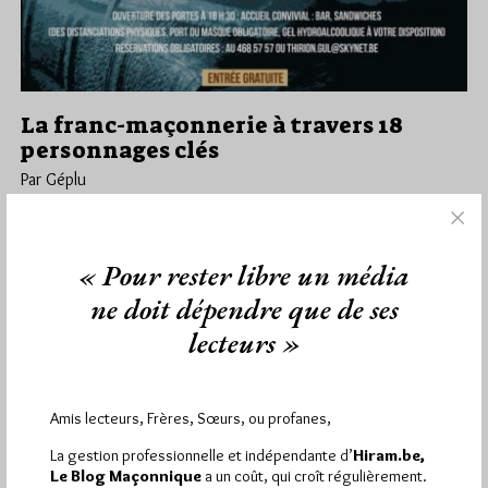
La franc-maçonnerie à travers 18
personnages clés
Par Géplu
Vendredi 25/09/20
Lu 4855 fois
Arnaud de la Croix, Philosophe et Historien, présentera le mardi
« Pour rester libre un média
13 octobre à 19h30 au Château du Karreveld à Molenbeek-St-
Jean…
ne doit dépendre que de ses
lecteurs »
Dans
Divers
4 commentaires
Amis lecteurs, Frères, Sœurs, ou profanes,
La gestion professionnelle et indépendante d’
Hiram.be,
1 698 visites
Hier samedi 8 août 2026, Hiram.be a reçu
Le Blog Maçonnique
a un coût, qui croît régulièrement.
2 926 pages
et
ont été lues (Source : Pirsch.io)