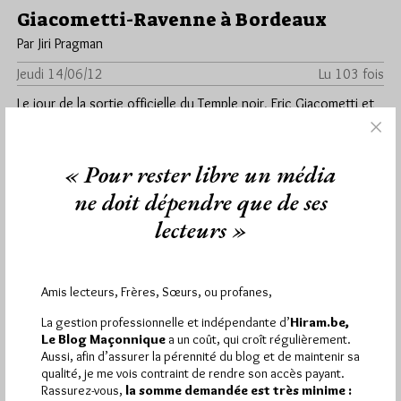
Giacometti-Ravenne à Bordeaux
Par Jiri Pragman
Jeudi 14/06/12
Lu 103 fois
Le jour de la sortie officielle du Temple noir, Eric Giacometti et
Jacques Ravenne seront à Bordeaux, plus précisément à…
Dans
Edition
0 commentaire
« Pour rester libre un média
ne doit dépendre que de ses
lecteurs »
1 698
Hier dimanche 9 août 2026, Hiram.be a reçu
visites
2 926 pages
et
ont été lues (Source :
Amis lecteurs, Frères, Sœurs, ou profanes,
Pirsch.io)
La gestion professionnelle et indépendante d’
Hiram.be,
Plus d’informations
Le Blog Maçonnique
a un coût, qui croît régulièrement.
Aussi, afin d’assurer la pérennité du blog et de maintenir sa
Quels sont les articles les plus lus du blog ?
qualité, je me vois contraint de rendre son accès payant.
Rassurez-vous,
la somme demandée est très minime :