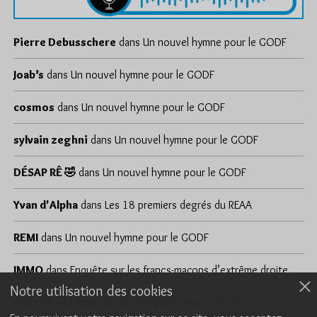
Pierre Debusschere
dans
Un nouvel hymne pour le GODF
Joab’s
dans
Un nouvel hymne pour le GODF
cosmos
dans
Un nouvel hymne pour le GODF
sylvain zeghni
dans
Un nouvel hymne pour le GODF
DÉSAP RÊ 🤣
dans
Un nouvel hymne pour le GODF
Yvan d'Alpha
dans
Les 18 premiers degrés du REAA
REMI
dans
Un nouvel hymne pour le GODF
JMMO
dans
Enquête sur les francs-maçons d’extrême droite
Notre utilisation des cookies
Pierre Noël
dans
Un nouvel hymne pour le GODF