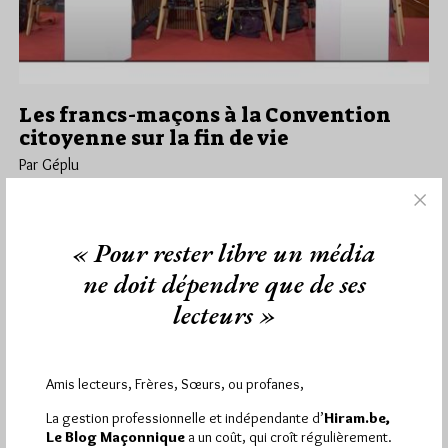
Les francs-maçons à la Convention
citoyenne sur la fin de vie
Par Géplu
Lundi 9/01/23
Lu 1393 fois
Ce dimanche 8 janvier au matin, les 185 citoyennes et
« Pour rester libre un média
citoyens tirés au sort membres de la Convention Citoyenne
sur…
ne doit dépendre que de ses
lecteurs »
Dans
Divers
5 commentaires
Amis lecteurs, Frères, Sœurs, ou profanes,
La gestion professionnelle et indépendante d’
Hiram.be,
1 698 visites
Hier samedi 8 août 2026, Hiram.be a reçu
Le Blog Maçonnique
a un coût, qui croît régulièrement.
2 926 pages
et
ont été lues (Source : Pirsch.io)