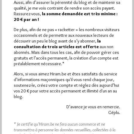
Aussi, afin d’assurer la pérennité du blog et de maintenir sa
qualité, je me vois contraint de rendre son accès payant.
Plus d’informations
Rassurez-vous,
la somme demandée est très minime :
20 € par an !
Quels sont les articles les plus lus du blog ?
De plus, afin de ne pas « racketter » les nombreux visiteurs
occasionnels et de permettre aux nouveaux lecteurs de
découvrir un peu le blog avant de s’y abonner,
la
consultation de trois articles est offerte
aux non
abonnés. Mais dans tous les cas, afin de pouvoir gérer ces
gratuits et l’accès permanent, la création d'un compte est
préalablement nécessaire.*
Abonnement aux Newsletters - RSS
Alors, si vous aimez Hiram.be et êtes satisfaits du service
d’informations maçonniques qu'il vous rend chaque jour,
soutenez-le, créez votre compte et réglez dès aujourd’hui
vos 20 € pour votre accès permanent et illimité d'un an au
blog.
D’avance je vous en remercie.
Géplu.
* Je certifie qu’Hiram.be ne fera aucun commerce et ne
transmettra à personne les données recueillies, collectées à la