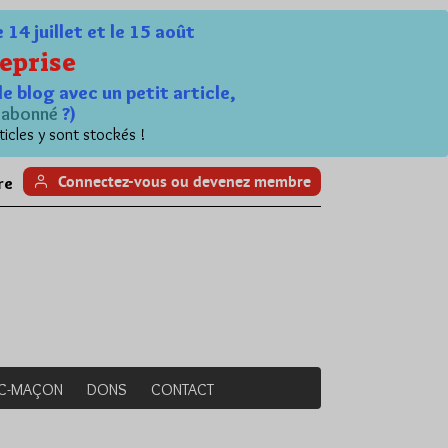
4 juillet et le 15 août
eprise
le blog avec un petit article,
n
abonné
?)
ticles y sont stockés !
Connectez-vous ou devenez membre
re
NC-MAÇON
DONS
CONTACT