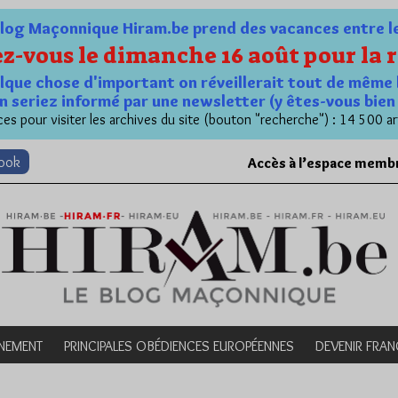
og Maçonnique Hiram.be prend des vacances entre le 1
z-vous le dimanche 16 août pour la r
quelque chose d'important on réveillerait tout de même 
n seriez informé par une newsletter (y êtes-vous bie
es pour visiter les archives du site (bouton "recherche") : 14 500 ar
book
Accès à l’espace memb
NEMENT
PRINCIPALES OBÉDIENCES EUROPÉENNES
DEVENIR FRA