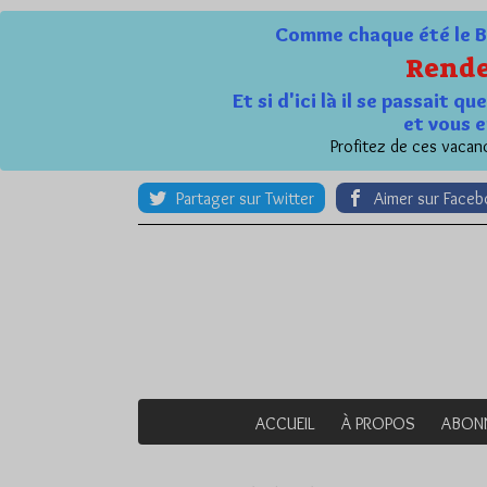
Comme chaque été le Bl
Rende
Et si d'ici là il se passait 
et vous e
Profitez de ces vacanc
Partager sur Twitter
Aimer sur Face
ACCUEIL
À PROPOS
ABON