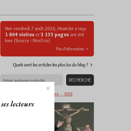
Hier vendredi 7 août 2026, Hiram.be a reçu
1 864 visites
3 133 pages
et
ont été
lues (Source : Pirsch.io)
Plus d’informations
Quels sont les articles les plus lus du blog ?
Abonnement aux Newsletters - RSS
ses lecteurs