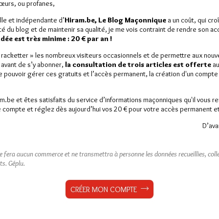
Sœurs, ou profanes,
lle et indépendante d’
Hiram.be, Le Blog Maçonnique
a un coût, qui cro
ité du blog et de maintenir sa qualité, je me vois contraint de rendre son a
ée est très minime : 20 € par an !
« racketter » les nombreux visiteurs occasionnels et de permettre aux nou
 avant de s’y abonner,
la consultation de trois articles est offerte
au
de pouvoir gérer ces gratuits et l’accès permanent, la création d'un compt
am.be et êtes satisfaits du service d’informations maçonniques qu'il vous r
 compte et réglez dès aujourd’hui vos 20 € pour votre accès permanent et i
D’ava
ne fera aucun commerce et ne transmettra à personne les données recueillies, collec
ts.
Géplu.
CRÉER MON COMPTE