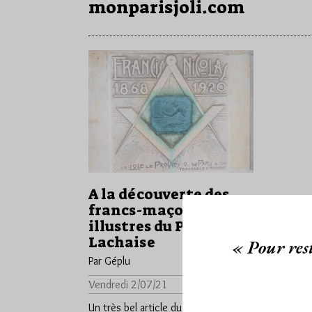
monparisjoli.com
A la découverte des
francs-maçons
illustres du Père-
Lachaise
« Pour rest
Par Géplu
Vendredi 2/07/21
Lu 2887 fois
Un très bel article du site