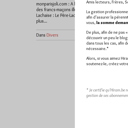
Amis lecteurs, Frères, 
monparisjoli.com : A la découverte
des francs-maçons illustres du Père-
La gestion professionne
Lachaise : Le Père-Lachaise est bien
afin d’assurer la pérenn
plus…
vous,
la somme demand
De plus, afin de ne pas 
Dans
Divers
0 commentaire
découvrir un peu le blog
dans tous les cas, afin 
nécessaire.*
Alors, si vous aimez Hir
soutenez-le, créez votre
* Je certifie qu’Hiram.be 
gestion de ses abonnemen