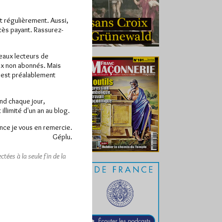
ît régulièrement. Aussi,
ccès payant. Rassurez-
veaux lecteurs de
x non abonnés. Mais
e est préalablement
end chaque jour,
llimité d'un an au blog.
nce je vous en remercie.
Géplu.
tées à la seule fin de la