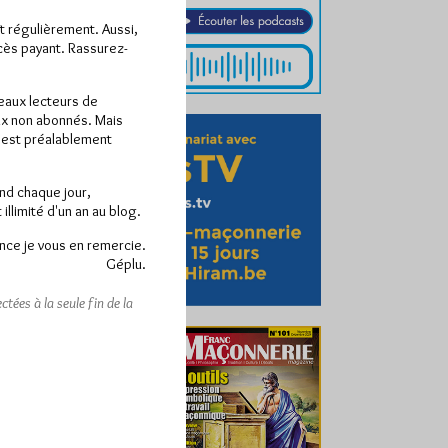
ît régulièrement. Aussi,
ccès payant. Rassurez-
veaux lecteurs de
x non abonnés. Mais
e est préalablement
end chaque jour,
llimité d'un an au blog.
nce je vous en remercie.
Géplu.
tées à la seule fin de la