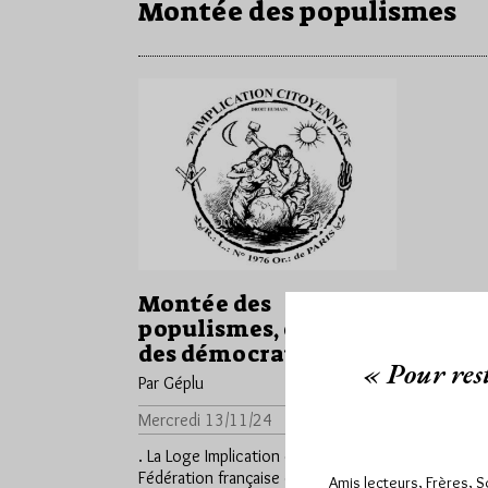
Montée des populismes
Montée des
populismes, érosion
des démocraties
« Pour rest
Par Géplu
Mercredi 13/11/24
Lu 363 fois
. La Loge Implication citoyenne de la
Fédération française du DROIT
Amis lecteurs, Frères, 