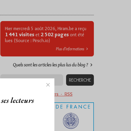
Hier mercredi 5 août 2026, Hiram.be a reçu
1 441 visites
2 502 pages
et
ont été
lues (Source : Pirsch.io)
Plus d’informations
Quels sont les articles les plus lus du blog ?
Abonnement aux Newsletters - RSS
ses lecteurs