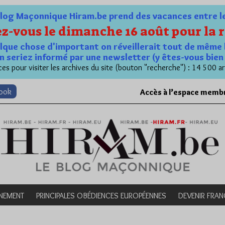
og Maçonnique Hiram.be prend des vacances entre le 1
z-vous le dimanche 16 août pour la r
quelque chose d'important on réveillerait tout de même 
n seriez informé par une newsletter (y êtes-vous bie
es pour visiter les archives du site (bouton "recherche") : 14 500 ar
book
Accès à l’espace memb
NEMENT
PRINCIPALES OBÉDIENCES EUROPÉENNES
DEVENIR FRA