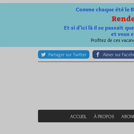
Comme chaque été le Bl
Rende
Et si d'ici là il se passait 
et vous e
Profitez de ces vacanc
Partager sur Twitter
Aimer sur Face
ACCUEIL
À PROPOS
ABON