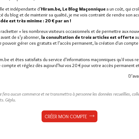
lle et indépendante d’
Hiram.be, Le Blog Maçonnique
a un coût, qui cro
ité du blog et de maintenir sa qualité, je me vois contraint de rendre son a
ée est très minime : 20 € par an !
« racketter » les nombreux visiteurs occasionnels et de permettre aux nou
 avant de s’y abonner,
la consultation de trois articles est offerte
au
de pouvoir gérer ces gratuits et l’accès permanent, la création d'un compt
am.be et êtes satisfaits du service d’informations maçonniques qu'il vous r
 compte et réglez dès aujourd’hui vos 20 € pour votre accès permanent et i
D’ava
ne fera aucun commerce et ne transmettra à personne les données recueillies, collec
ts.
Géplu.
CRÉER MON COMPTE