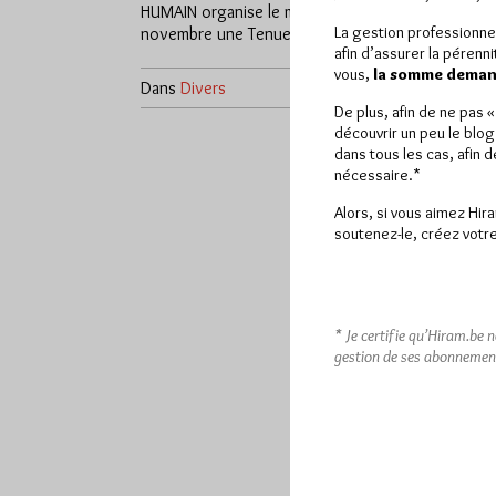
HUMAIN organise le mardi 26
La gestion professionne
novembre une Tenue Blanche…
afin d’assurer la pérenn
vous,
la somme demand
Dans
Divers
0 commentaire
De plus, afin de ne pas 
découvrir un peu le blog
dans tous les cas, afin 
nécessaire.*
Alors, si vous aimez Hir
soutenez-le, créez votre
* Je certifie qu’Hiram.be 
gestion de ses abonnemen