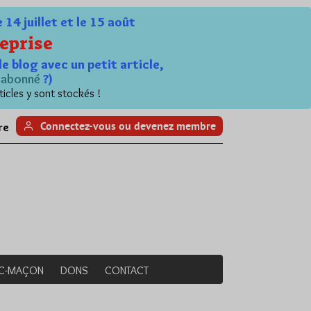
4 juillet et le 15 août
eprise
le blog avec un petit article,
n
abonné
?)
ticles y sont stockés !
Connectez-vous ou devenez membre
re
NC-MAÇON
DONS
CONTACT