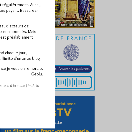
ît régulièrement. Aussi,
ccès payant. Rassurez-
veaux lecteurs de
x non abonnés. Mais
e est préalablement
end chaque jour,
llimité d'un an au blog.
nce je vous en remercie.
Géplu.
tées à la seule fin de la