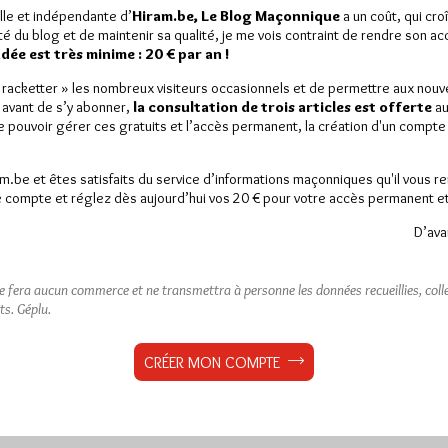
lle et indépendante d’
Hiram.be, Le Blog Maçonnique
a un coût, qui cro
ité du blog et de maintenir sa qualité, je me vois contraint de rendre son a
ée est très minime : 20 € par an !
« racketter » les nombreux visiteurs occasionnels et de permettre aux nou
 avant de s’y abonner,
la consultation de trois articles est offerte
au
de pouvoir gérer ces gratuits et l’accès permanent, la création d'un compt
am.be et êtes satisfaits du service d’informations maçonniques qu'il vous r
 compte et réglez dès aujourd’hui vos 20 € pour votre accès permanent et i
D’ava
ne fera aucun commerce et ne transmettra à personne les données recueillies, collec
ts.
Géplu.
CRÉER MON COMPTE