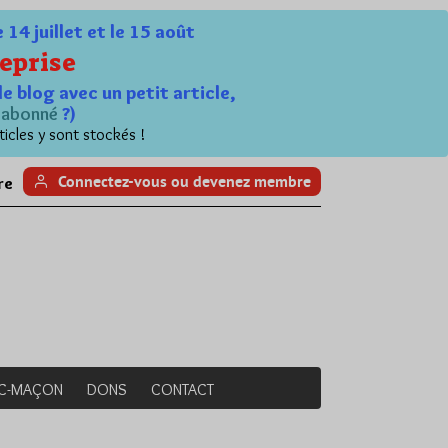
4 juillet et le 15 août
eprise
le blog avec un petit article,
n
abonné
?)
ticles y sont stockés !
Connectez-vous ou devenez membre
re
NC-MAÇON
DONS
CONTACT