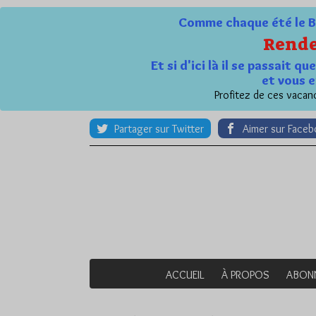
Comme chaque été le Bl
Rende
Et si d'ici là il se passait 
et vous e
Profitez de ces vacanc
Partager sur Twitter
Aimer sur Face
ACCUEIL
À PROPOS
ABON