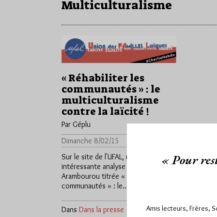
Multiculturalisme
« Réhabiliter les
communautés » : le
multiculturalisme
contre la laïcité !
Par Géplu
Dimanche 8/02/15
Lu 1164 fois
« Pour rest
Sur le site de l'UFAL, une très
intéressante analyse de Charles
Arambourou titrée « Réhabiliter les
communautés » : le…
Amis lecteurs, Frères, 
Dans
Dans la presse
0 commentaire