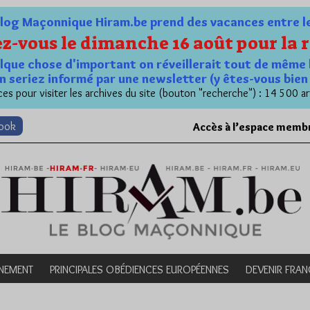
og Maçonnique Hiram.be prend des vacances entre le 1
z-vous le dimanche 16 août pour la r
quelque chose d'important on réveillerait tout de même 
n seriez informé par une newsletter (y êtes-vous bie
es pour visiter les archives du site (bouton "recherche") : 14 500 ar
book
Accès à l’espace memb
NEMENT
PRINCIPALES OBÉDIENCES EUROPÉENNES
DEVENIR FRA