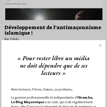
Développement de l’antimaçonnisme
islamique !
Par Géplu
Samedi 21/03/26
Lu 463 fois
C'est Le Point.fr qui dans un article écrit par Nadia Geert et
« Pour rester libre un média
publié vendredi soir sur son site, intitulé Antimaçonnisme…
ne doit dépendre que de ses
lecteurs »
Dans
Anti-maçonnerie
,
Dans la presse
2 commentaires
Amis lecteurs, Frères, Sœurs, ou profanes,
1 441 visites
Hier jeudi 6 août 2026, Hiram.be a reçu
et
La gestion professionnelle et indépendante d’
Hiram.be,
2 502 pages
Le Blog Maçonnique
a un coût, qui croît régulièrement.
ont été lues (Source : Pirsch.io)
Aussi, afin d’assurer la pérennité du blog et de maintenir sa