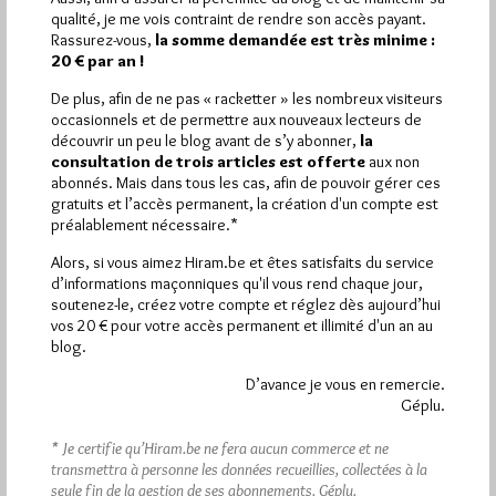
Plus d’informations
qualité, je me vois contraint de rendre son accès payant.
Rassurez-vous,
la somme demandée est très minime :
20 € par an !
Quels sont les articles les plus lus du blog ?
De plus, afin de ne pas « racketter » les nombreux visiteurs
occasionnels et de permettre aux nouveaux lecteurs de
découvrir un peu le blog avant de s’y abonner,
la
consultation de trois articles est offerte
aux non
abonnés. Mais dans tous les cas, afin de pouvoir gérer ces
gratuits et l’accès permanent, la création d'un compte est
préalablement nécessaire.*
Abonnement aux Newsletters - RSS
Alors, si vous aimez Hiram.be et êtes satisfaits du service
d’informations maçonniques qu'il vous rend chaque jour,
soutenez-le, créez votre compte et réglez dès aujourd’hui
vos 20 € pour votre accès permanent et illimité d'un an au
blog.
D’avance je vous en remercie.
Géplu.
* Je certifie qu’Hiram.be ne fera aucun commerce et ne
transmettra à personne les données recueillies, collectées à la
seule fin de la gestion de ses abonnements.
Géplu.