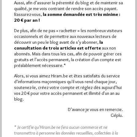
Pirsch.io)
Aussi, afin d’assurer la pérennité du blog et de maintenir sa
qualité, je me vois contraint de rendre son accès payant.
Plus d’informations
Rassurez-vous,
la somme demandée est très minime :
20 € par an !
Quels sont les articles les plus lus du blog ?
De plus, afin de ne pas « racketter » les nombreux visiteurs
occasionnels et de permettre aux nouveaux lecteurs de
découvrir un peu le blog avant de s’y abonner,
la
consultation de trois articles est offerte
aux non
abonnés. Mais dans tous les cas, afin de pouvoir gérer ces
gratuits et l’accès permanent, la création d'un compte est
préalablement nécessaire.*
Abonnement aux Newsletters - RSS
Alors, si vous aimez Hiram.be et êtes satisfaits du service
d’informations maçonniques qu'il vous rend chaque jour,
soutenez-le, créez votre compte et réglez dès aujourd’hui
vos 20 € pour votre accès permanent et illimité d'un an au
blog.
D’avance je vous en remercie.
Géplu.
* Je certifie qu’Hiram.be ne fera aucun commerce et ne
transmettra à personne les données recueillies, collectées à la