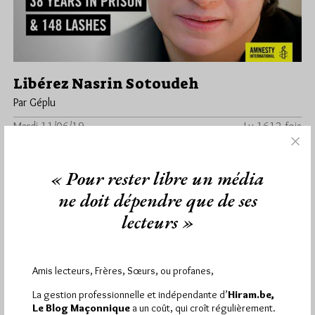
Libérez Nasrin Sotoudeh
Par Géplu
Mardi 11/06/19
Lu 1612 fois
Communiqué du Collectif contre le terrorisme LIBEREZ NASRIN
SOTOUDEH ! Les associations partenaires du Collectif Contre
« Pour rester libre un média
le Terrorisme appellent à…
ne doit dépendre que de ses
Dans
Divers
7 commentaires
lecteurs »
Amis lecteurs, Frères, Sœurs, ou profanes,
1 864
Hier vendredi 7 août 2026, Hiram.be a reçu
La gestion professionnelle et indépendante d’
Hiram.be,
visites
3 133 pages
et
ont été lues (Source :
Le Blog Maçonnique
a un coût, qui croît régulièrement.