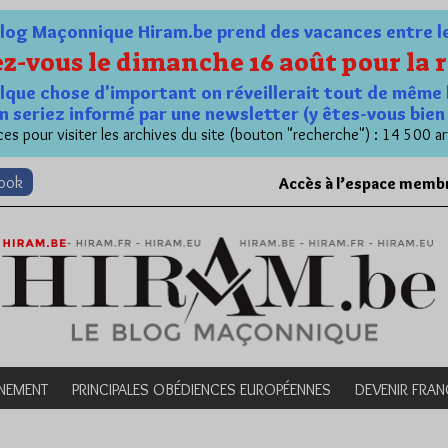
og Maçonnique Hiram.be prend des vacances entre le 1
z-vous le dimanche 16 août pour la r
quelque chose d'important on réveillerait tout de même 
n seriez informé par une newsletter (y êtes-vous bie
es pour visiter les archives du site (bouton "recherche") : 14 500 ar
book
Accès à l’espace memb
NEMENT
PRINCIPALES OBÉDIENCES EUROPÉENNES
DEVENIR FRA