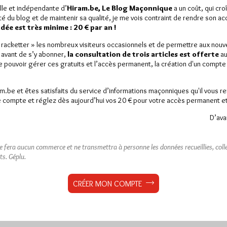
à l'autre, jusqu'à la dernière
lle et indépendante d’
Hiram.be, Le Blog Maçonnique
a un coût, qui cro
ité du blog et de maintenir sa qualité, je me vois contraint de rendre son a
ée est très minime : 20 € par an !
rs
0 commentaire
Dans
Divers
0 commentaire
« racketter » les nombreux visiteurs occasionnels et de permettre aux nou
 avant de s’y abonner,
la consultation de trois articles est offerte
au
de pouvoir gérer ces gratuits et l’accès permanent, la création d'un compt
am.be et êtes satisfaits du service d’informations maçonniques qu'il vous r
 compte et réglez dès aujourd’hui vos 20 € pour votre accès permanent et i
D’ava
ne fera aucun commerce et ne transmettra à personne les données recueillies, collec
ts.
Géplu.
CRÉER MON COMPTE