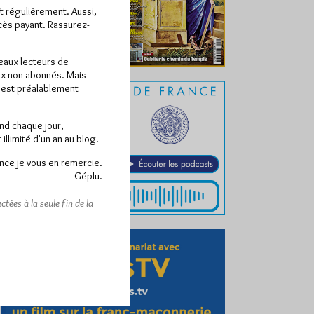
ît régulièrement. Aussi,
ccès payant. Rassurez-
veaux lecteurs de
x non abonnés. Mais
e est préalablement
end chaque jour,
llimité d'un an au blog.
nce je vous en remercie.
Géplu.
tées à la seule fin de la