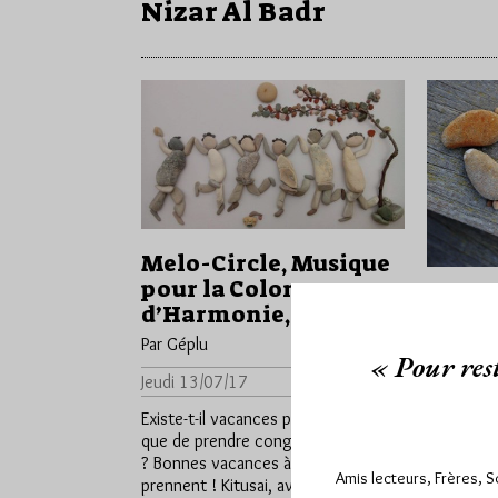
Nizar Al Badr
Melo-Circle, Musique
pour la Colonne
Little
d’Harmonie, 124
pour 
Par Géplu
d’Har
« Pour rest
Par Géplu
Jeudi 13/07/17
Lu 579 fois
Existe-t-il vacances plus profondes
Mercredi 
que de prendre congé de soi-même
Little Ste
? Bonnes vacances à ceux qui en
demain, se
Amis lecteurs, Frères, 
prennent ! Kitusai, avec…