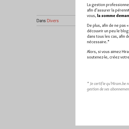
d'un jour 
La gestion professionne
syllabe…
afin d’assurer la pérenn
vous,
la somme demand
Dans
Divers
0 commentaire
Dans
Dive
De plus, afin de ne pas 
découvrir un peu le blog
dans tous les cas, afin 
nécessaire.*
Alors, si vous aimez Hir
soutenez-le, créez votre
* Je certifie qu’Hiram.be 
gestion de ses abonnemen