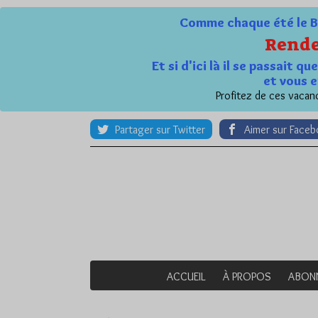
Comme chaque été le Bl
Rende
Et si d'ici là il se passait 
et vous e
Profitez de ces vacanc
Partager sur Twitter
Aimer sur Face
ACCUEIL
À PROPOS
ABON