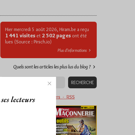
Hier mercredi 5 août 2026, Hiram.be a reçu
1 441 visites
2 502 pages
et
ont été
lues (Source : Pirsch.io)
Plus d’informations
Quels sont les articles les plus lus du blog ?
Abonnement aux Newsletters - RSS
ses lecteurs