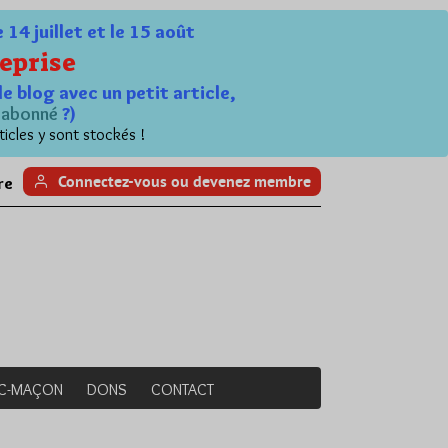
4 juillet et le 15 août
eprise
le blog avec un petit article,
n
abonné
?)
ticles y sont stockés !
Connectez-vous ou devenez membre
re
NC-MAÇON
DONS
CONTACT