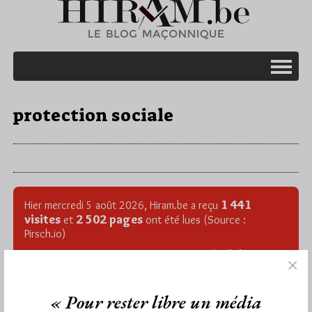
protection sociale
1 441
Hier mercredi 5 août 2026, Hiram.be a reçu
visites
2 502 pages
et
ont été lues (Source :
Pirsch.io)
Plus d’informations
Quels sont les articles les plus lus du blog ?
« Pour rester libre un média