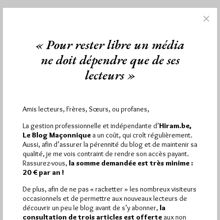
1 864
Hier vendredi 7 août 2026, Hiram.be a reçu
« Pour rester libre un média
visites
3 133 pages
et
ont été lues (Source :
ne doit dépendre que de ses
Pirsch.io)
lecteurs »
Plus d’informations
Quels sont les articles les plus lus du blog ?
Amis lecteurs, Frères, Sœurs, ou profanes,
La gestion professionnelle et indépendante d’
Hiram.be,
Le Blog Maçonnique
a un coût, qui croît régulièrement.
Aussi, afin d’assurer la pérennité du blog et de maintenir sa
qualité, je me vois contraint de rendre son accès payant.
Rassurez-vous,
la somme demandée est très minime :
20 € par an !
Abonnement aux Newsletters - RSS
De plus, afin de ne pas « racketter » les nombreux visiteurs
occasionnels et de permettre aux nouveaux lecteurs de
découvrir un peu le blog avant de s’y abonner,
la
consultation de trois articles est offerte
aux non