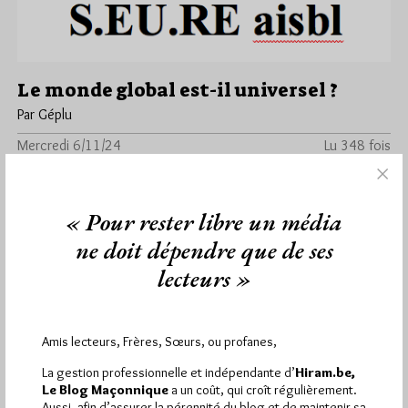
Le monde global est-il universel ?
Par Géplu
Mercredi 6/11/24
Lu 348 fois
Les RENCONTRES ECOSSAISES d’AUBIGNY organisent le samedi
30 novembre de 9h à 17h un colloque à Bourges sous l’égide
de la…
« Pour rester libre un média
ne doit dépendre que de ses
Dans
Divers
0 commentaire
lecteurs »
Amis lecteurs, Frères, Sœurs, ou profanes,
1 864
Hier vendredi 7 août 2026, Hiram.be a reçu
visites
3 133 pages
et
ont été lues (Source :
La gestion professionnelle et indépendante d’
Hiram.be,
Le Blog Maçonnique
a un coût, qui croît régulièrement.
Pirsch.io)
Aussi, afin d’assurer la pérennité du blog et de maintenir sa