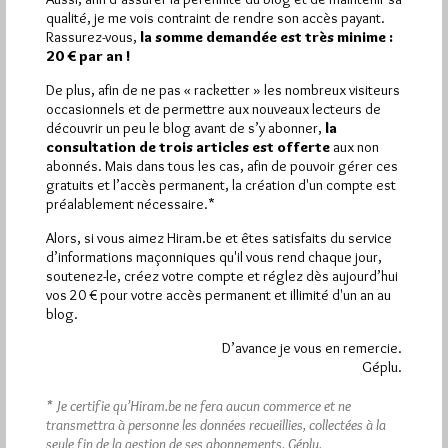
Plus d’informations
qualité, je me vois contraint de rendre son accès payant.
Rassurez-vous,
la somme demandée est très minime :
20 € par an !
Quels sont les articles les plus lus du blog ?
De plus, afin de ne pas « racketter » les nombreux visiteurs
occasionnels et de permettre aux nouveaux lecteurs de
découvrir un peu le blog avant de s’y abonner,
la
consultation de trois articles est offerte
aux non
abonnés. Mais dans tous les cas, afin de pouvoir gérer ces
gratuits et l’accès permanent, la création d'un compte est
préalablement nécessaire.*
Abonnement aux Newsletters - RSS
Alors, si vous aimez Hiram.be et êtes satisfaits du service
d’informations maçonniques qu'il vous rend chaque jour,
soutenez-le, créez votre compte et réglez dès aujourd’hui
vos 20 € pour votre accès permanent et illimité d'un an au
blog.
D’avance je vous en remercie.
Géplu.
* Je certifie qu’Hiram.be ne fera aucun commerce et ne
transmettra à personne les données recueillies, collectées à la
seule fin de la gestion de ses abonnements.
Géplu.