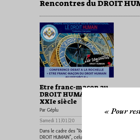
Rencontres du DROIT H
Etre franc-maçon au
DROIT HUMAIN au
XXIe siècle
« Pour rest
Par Géplu
Samedi 11/01/20
Lu 11553 fois
Dans le cadre des "Rencontres du
DROIT HUMAIN", celui-ci organise à