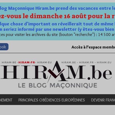
og Maçonnique Hiram.be prend des vacances entre le 1
z-vous le dimanche 16 août pour la r
quelque chose d'important on réveillerait tout de même 
n seriez informé par une newsletter (y êtes-vous bie
es pour visiter les archives du site (bouton "recherche") : 14 500 ar
book
Accès à l’espace memb
NEMENT
PRINCIPALES OBÉDIENCES EUROPÉENNES
DEVENIR FRA