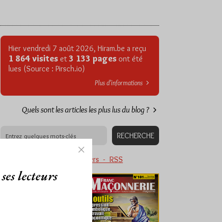
Hier vendredi 7 août 2026, Hiram.be a reçu
1 864 visites
3 133 pages
et
ont été
lues (Source : Pirsch.io)
Plus d’informations
Quels sont les articles les plus lus du blog ?
Abonnement aux Newsletters - RSS
ses lecteurs