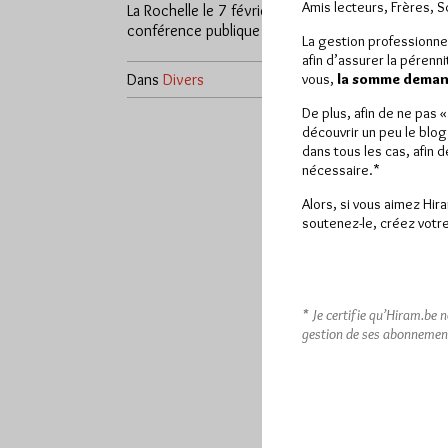
Amis lecteurs, Frères, 
La Rochelle le 7 février à 18h45 une
conférence publique suivie…
La gestion professionne
afin d’assurer la pérenn
Dans
Divers
1 commentaire
vous,
la somme demand
De plus, afin de ne pas 
découvrir un peu le blog
dans tous les cas, afin 
nécessaire.*
Alors, si vous aimez Hir
soutenez-le, créez votre
* Je certifie qu’Hiram.be 
gestion de ses abonnemen