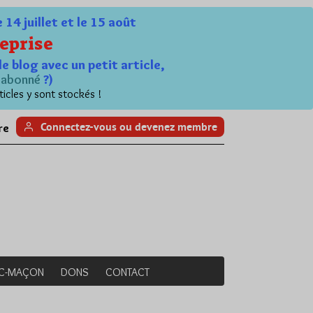
4 juillet et le 15 août
eprise
le blog avec un petit article,
n
abonné
?)
ticles y sont stockés !
Connectez-vous ou devenez membre
re
NC-MAÇON
DONS
CONTACT