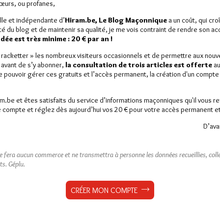
Sœurs, ou profanes,
lle et indépendante d’
Hiram.be, Le Blog Maçonnique
a un coût, qui cro
ité du blog et de maintenir sa qualité, je me vois contraint de rendre son a
ée est très minime : 20 € par an !
« racketter » les nombreux visiteurs occasionnels et de permettre aux nou
 avant de s’y abonner,
la consultation de trois articles est offerte
au
de pouvoir gérer ces gratuits et l’accès permanent, la création d'un compt
am.be et êtes satisfaits du service d’informations maçonniques qu'il vous r
 compte et réglez dès aujourd’hui vos 20 € pour votre accès permanent et i
D’ava
ne fera aucun commerce et ne transmettra à personne les données recueillies, collec
ts.
Géplu.
CRÉER MON COMPTE