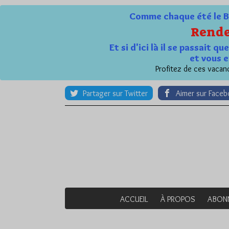
Comme chaque été le Bl
Rende
Et si d'ici là il se passait 
et vous e
Profitez de ces vacanc
Partager sur Twitter
Aimer sur Face
ACCUEIL
À PROPOS
ABON