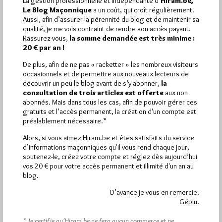
La gestion professionnelle et indépendante d’
Hiram.be,
Le Blog Maçonnique
a un coût, qui croît régulièrement.
1 698 visites
Aussi, afin d’assurer la pérennité du blog et de maintenir sa
Hier samedi 8 août 2026, Hiram.be a reçu
qualité, je me vois contraint de rendre son accès payant.
2 926 pages
et
ont été lues (Source : Pirsch.io)
Rassurez-vous,
la somme demandée est très minime :
Plus d’informations
20 € par an !
De plus, afin de ne pas « racketter » les nombreux visiteurs
Quels sont les articles les plus lus du blog ?
occasionnels et de permettre aux nouveaux lecteurs de
découvrir un peu le blog avant de s’y abonner,
la
consultation de trois articles est offerte
aux non
abonnés. Mais dans tous les cas, afin de pouvoir gérer ces
gratuits et l’accès permanent, la création d'un compte est
préalablement nécessaire.*
Alors, si vous aimez Hiram.be et êtes satisfaits du service
Abonnement aux Newsletters - RSS
d’informations maçonniques qu'il vous rend chaque jour,
soutenez-le, créez votre compte et réglez dès aujourd’hui
vos 20 € pour votre accès permanent et illimité d'un an au
blog.
D’avance je vous en remercie.
Géplu.
* Je certifie qu’Hiram.be ne fera aucun commerce et ne