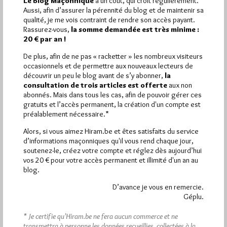
Le Blog Maçonnique
a un coût, qui croît régulièrement.
Aussi, afin d’assurer la pérennité du blog et de maintenir sa
Plus d’informations
qualité, je me vois contraint de rendre son accès payant.
Rassurez-vous,
la somme demandée est très minime :
20 € par an !
Quels sont les articles les plus lus du blog ?
De plus, afin de ne pas « racketter » les nombreux visiteurs
occasionnels et de permettre aux nouveaux lecteurs de
découvrir un peu le blog avant de s’y abonner,
la
consultation de trois articles est offerte
aux non
abonnés. Mais dans tous les cas, afin de pouvoir gérer ces
gratuits et l’accès permanent, la création d'un compte est
préalablement nécessaire.*
Abonnement aux Newsletters - RSS
Alors, si vous aimez Hiram.be et êtes satisfaits du service
d’informations maçonniques qu'il vous rend chaque jour,
soutenez-le, créez votre compte et réglez dès aujourd’hui
vos 20 € pour votre accès permanent et illimité d'un an au
blog.
D’avance je vous en remercie.
Géplu.
* Je certifie qu’Hiram.be ne fera aucun commerce et ne
transmettra à personne les données recueillies, collectées à la