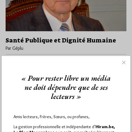
Santé Publique et Dignité Humaine
Par Géplu
Lundi 3/02/20
Lu 1803 fois
La loge du GODF Acacia, de Châtenay-Malabry organise le lundi
30 mars à 20h. une Tenue Blanche Ouverte au cours…
« Pour rester libre un média
ne doit dépendre que de ses
Dans
Divers
0 commentaire
lecteurs »
Amis lecteurs, Frères, Sœurs, ou profanes,
1 824
Hier mercredi 5 août 2026, Hiram.be a reçu
visites
3 322 pages
et
ont été lues (Source :
La gestion professionnelle et indépendante d’
Hiram.be,
Pirsch.io)