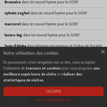
Brumaire
dans
Un nouvel hymne pour le GODF
sylvain zeghni
dans
Un nouvel hymne pour le GODF
marcorel
dans
Un nouvel hymne pour le GODF
lazare-lag
dans
Un nouvel hymne pour le GODF
Yvan d'Alpha
dans
Initiation maçonnique et Ordres de Société
Notre utilisation des cookies
DÉSAP RÊ 🤣
dans
Initiation maçonnique et Ordres de Société
En poursuivant votre navigation sur ce site, vous acceptez
l’utilisation de
traceurs et cookies
pour vous proposer
une
meilleure expérience de visite
et
réaliser des
Cookies
Politique de confidentialité
statistiques de visites
.
Consentement explicite
Conditions générales d’utilisation
J'ACCEPTE
À PROPOS DES NEWSLETTERS
PLUS D’INFORMATIONS