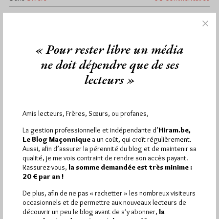
« Pour rester libre un média
1 441
Hier mercredi 5 août 2026, Hiram.be a reçu
visites
2 502 pages
et
ont été lues (Source :
ne doit dépendre que de ses
Pirsch.io)
lecteurs »
Plus d’informations
Quels sont les articles les plus lus du blog ?
Amis lecteurs, Frères, Sœurs, ou profanes,
La gestion professionnelle et indépendante d’
Hiram.be,
Le Blog Maçonnique
a un coût, qui croît régulièrement.
Aussi, afin d’assurer la pérennité du blog et de maintenir sa
qualité, je me vois contraint de rendre son accès payant.
Rassurez-vous,
la somme demandée est très minime :
20 € par an !
Abonnement aux Newsletters - RSS
De plus, afin de ne pas « racketter » les nombreux visiteurs
occasionnels et de permettre aux nouveaux lecteurs de
découvrir un peu le blog avant de s’y abonner,
la