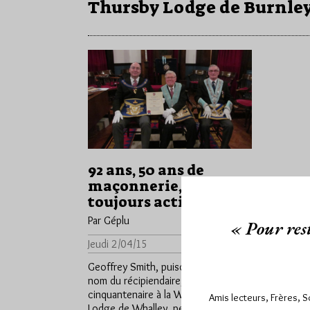
Thursby Lodge de Burnle
92 ans, 50 ans de
maçonnerie, et
toujours actif !
Par Géplu
« Pour rest
Jeudi 2/04/15
Lu 2392 fois
Geoffrey Smith, puisque c'est le
nom du récipiendaire, a célébré ce
cinquantenaire à la Whalley Arches
Amis lecteurs, Frères, 
Lodge de Whalley, petit…