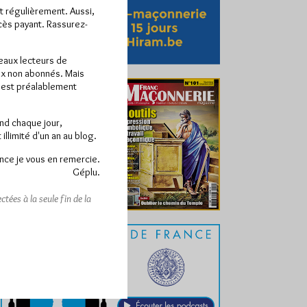
ît régulièrement. Aussi,
ccès payant. Rassurez-
veaux lecteurs de
x non abonnés. Mais
e est préalablement
end chaque jour,
llimité d'un an au blog.
nce je vous en remercie.
Géplu.
tées à la seule fin de la