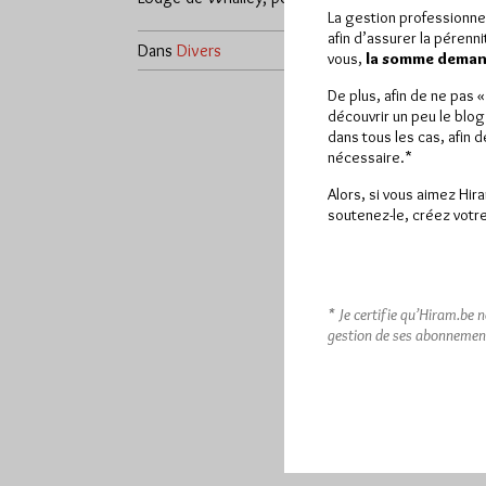
La gestion professionne
afin d’assurer la pérenn
Dans
Divers
0 commentaire
vous,
la somme demand
De plus, afin de ne pas 
découvrir un peu le blog
dans tous les cas, afin 
nécessaire.*
Alors, si vous aimez Hir
soutenez-le, créez votre
* Je certifie qu’Hiram.be 
gestion de ses abonnemen