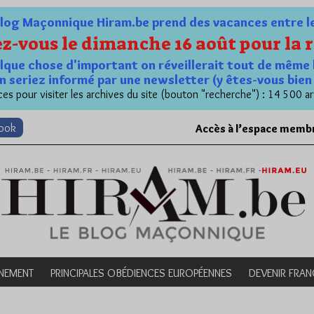
og Maçonnique Hiram.be prend des vacances entre le 1
z-vous le dimanche 16 août pour la r
quelque chose d'important on réveillerait tout de même 
n seriez informé par une newsletter (y êtes-vous bie
es pour visiter les archives du site (bouton "recherche") : 14 500 ar
book
Accès à l’espace memb
NEMENT
PRINCIPALES OBÉDIENCES EUROPÉENNES
DEVENIR FRA