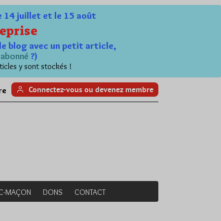
4 juillet et le 15 août
eprise
le blog avec un petit article,
n
abonné
?)
ticles y sont stockés !
Connectez-vous ou devenez membre
re
NC-MAÇON
DONS
CONTACT