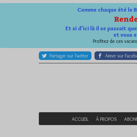
Comme chaque été le Bl
Rende
Et si d'ici là il se passait 
et vous e
Profitez de ces vacanc
Partager sur Twitter
Aimer sur Face
ACCUEIL
À PROPOS
ABON