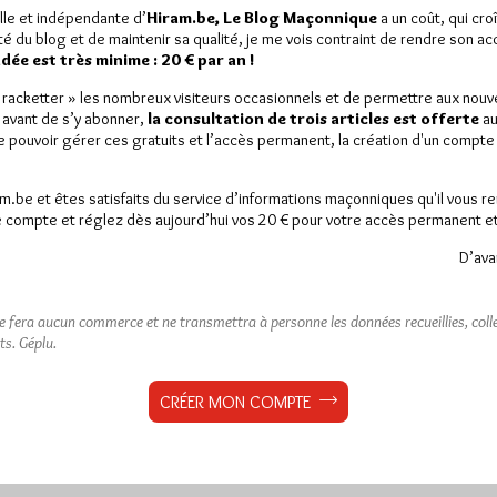
lle et indépendante d’
Hiram.be, Le Blog Maçonnique
a un coût, qui cro
ité du blog et de maintenir sa qualité, je me vois contraint de rendre son a
ée est très minime : 20 € par an !
« racketter » les nombreux visiteurs occasionnels et de permettre aux nou
 avant de s’y abonner,
la consultation de trois articles est offerte
au
de pouvoir gérer ces gratuits et l’accès permanent, la création d'un compt
am.be et êtes satisfaits du service d’informations maçonniques qu'il vous r
 compte et réglez dès aujourd’hui vos 20 € pour votre accès permanent et i
D’ava
ne fera aucun commerce et ne transmettra à personne les données recueillies, collec
ts.
Géplu.
CRÉER MON COMPTE