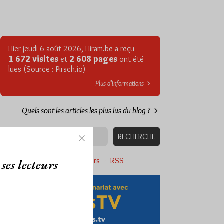
Hier jeudi 6 août 2026, Hiram.be a reçu
1 672 visites
2 608 pages
et
ont été
lues (Source : Pirsch.io)
Plus d’informations
Quels sont les articles les plus lus du blog ?
Abonnement aux Newsletters - RSS
ses lecteurs