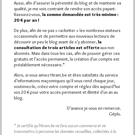
3 133 pages
et
ont été lues (Source : Pirsch.io)
Aussi, afin d’assurer la pérennité du blog et de maintenir sa
qualité, je me vois contraint de rendre son accès payant.
Plus d’informations
Rassurez-vous,
la somme demandée est très minime :
20 € par an !
Quels sont les articles les plus lus du blog ?
De plus, afin de ne pas « racketter » les nombreux visiteurs
occasionnels et de permettre aux nouveaux lecteurs de
découvrir un peu le blog avant de s’y abonner,
la
consultation de trois articles est offerte
aux non
abonnés. Mais dans tous les cas, afin de pouvoir gérer ces
gratuits et l’accès permanent, la création d'un compte est
préalablement nécessaire.*
Abonnement aux Newsletters - RSS
Alors, si vous aimez Hiram.be et êtes satisfaits du service
d’informations maçonniques qu'il vous rend chaque jour,
soutenez-le, créez votre compte et réglez dès aujourd’hui
vos 20 € pour votre accès permanent et illimité d'un an au
blog.
D’avance je vous en remercie.
Géplu.
* Je certifie qu’Hiram.be ne fera aucun commerce et ne
transmettra à personne les données recueillies, collectées à la