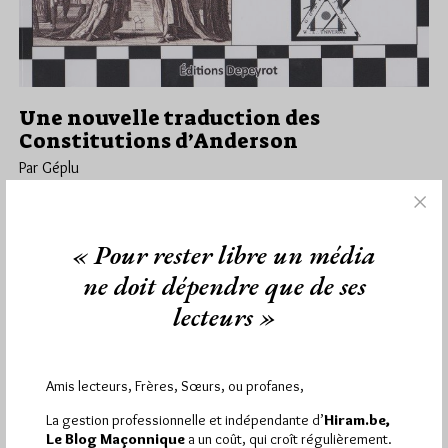
Une nouvelle traduction des
Constitutions d’Anderson
Par Géplu
Lundi 25/06/18
Lu 19927 fois
Demain mardi, à 18h30 sera présenté au Musée de la franc-
« Pour rester libre un média
maçonnerie une nouvelle traduction des Constitutions
d'Anderson, réalisée par la…
ne doit dépendre que de ses
lecteurs »
Dans
Divers
120 commentaires
Amis lecteurs, Frères, Sœurs, ou profanes,
La gestion professionnelle et indépendante d’
Hiram.be,
1 864 visites
Hier samedi 8 août 2026, Hiram.be a reçu
Le Blog Maçonnique
a un coût, qui croît régulièrement.