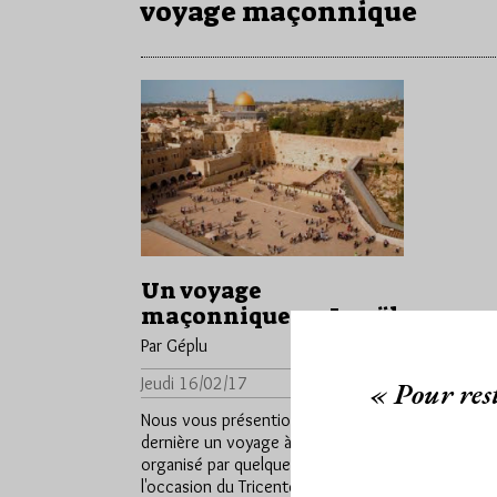
voyage maçonnique
Un voyage
maçonnique en Israël
Par Géplu
Jeudi 16/02/17
Lu 3022 fois
« Pour rest
Nous vous présentions la semaine
dernière un voyage à Londres
organisé par quelques frères à
l'occasion du Tricentenaire. Cette