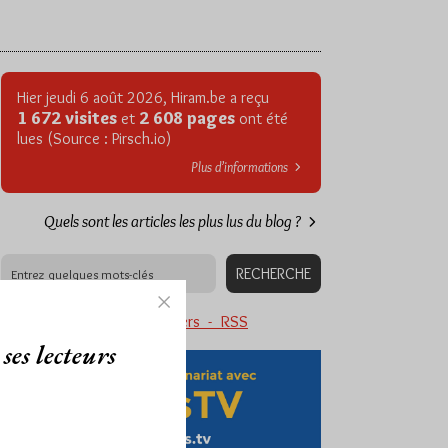
Hier jeudi 6 août 2026, Hiram.be a reçu
1 672 visites
2 608 pages
et
ont été
lues (Source : Pirsch.io)
Plus d’informations
Quels sont les articles les plus lus du blog ?
Abonnement aux Newsletters - RSS
ses lecteurs