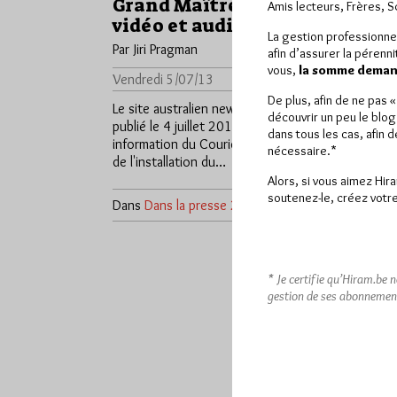
Grand Maître en flux
Amis lecteurs, Frères, 
vidéo et audio
La gestion professionne
Par Jiri Pragman
afin d’assurer la pérenn
vous,
la somme demand
Vendredi 5/07/13
Lu 153 fois
De plus, afin de ne pas 
Le site australien news.com.au a
découvrir un peu le blog
publié le 4 juillet 2013 une
dans tous les cas, afin 
information du Courier Mail à propos
nécessaire.*
de l'installation du…
Alors, si vous aimez Hir
soutenez-le, créez votre
Dans
Dans la presse
2 commentaires
* Je certifie qu’Hiram.be 
gestion de ses abonnemen