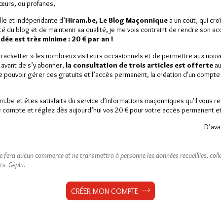
Sœurs, ou profanes,
lle et indépendante d’
Hiram.be, Le Blog Maçonnique
a un coût, qui cro
ité du blog et de maintenir sa qualité, je me vois contraint de rendre son a
ée est très minime : 20 € par an !
« racketter » les nombreux visiteurs occasionnels et de permettre aux nou
 avant de s’y abonner,
la consultation de trois articles est offerte
au
de pouvoir gérer ces gratuits et l’accès permanent, la création d'un compt
am.be et êtes satisfaits du service d’informations maçonniques qu'il vous r
 compte et réglez dès aujourd’hui vos 20 € pour votre accès permanent et i
D’ava
ne fera aucun commerce et ne transmettra à personne les données recueillies, collec
ts.
Géplu.
CRÉER MON COMPTE