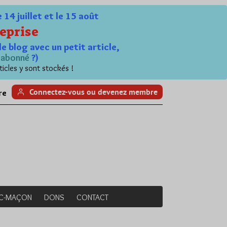
4 juillet et le 15 août
eprise
le blog avec un petit article,
n
abonné
?)
ticles y sont stockés !
Connectez-vous ou devenez membre
re
NC-MAÇON
DONS
CONTACT