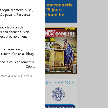
ît régulièrement. Aussi,
ccès payant. Rassurez-
veaux lecteurs de
x non abonnés. Mais
e est préalablement
end chaque jour,
llimité d'un an au blog.
nce je vous en remercie.
Géplu.
tées à la seule fin de la