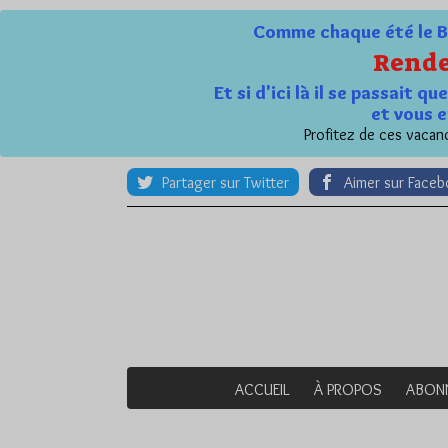
Comme chaque été le Bl
Rende
Et si d'ici là il se passait 
et vous e
Profitez de ces vacanc
Partager sur Twitter
Aimer sur Face
ACCUEIL
À PROPOS
ABON