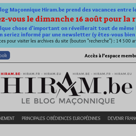
og Maçonnique Hiram.be prend des vacances entre le 1
z-vous le dimanche 16 août pour la r
quelque chose d'important on réveillerait tout de même 
n seriez informé par une newsletter (y êtes-vous bie
es pour visiter les archives du site (bouton "recherche") : 14 500 ar
book
Accès à l’espace memb
NEMENT
PRINCIPALES OBÉDIENCES EUROPÉENNES
DEVENIR FRA