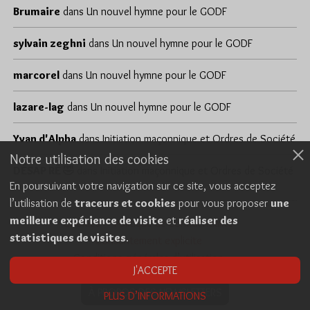
Brumaire
dans
Un nouvel hymne pour le GODF
sylvain zeghni
dans
Un nouvel hymne pour le GODF
marcorel
dans
Un nouvel hymne pour le GODF
lazare-lag
dans
Un nouvel hymne pour le GODF
Yvan d'Alpha
dans
Initiation maçonnique et Ordres de Société
Notre utilisation des cookies
DÉSAP RÊ 🤣
dans
Initiation maçonnique et Ordres de Société
En poursuivant votre navigation sur ce site, vous acceptez
l’utilisation de
traceurs et cookies
pour vous proposer
une
meilleure expérience de visite
et
réaliser des
Cookies
Politique de confidentialité
statistiques de visites
.
Consentement explicite
Conditions générales d’utilisation
J'ACCEPTE
À PROPOS DES NEWSLETTERS
PLUS D’INFORMATIONS