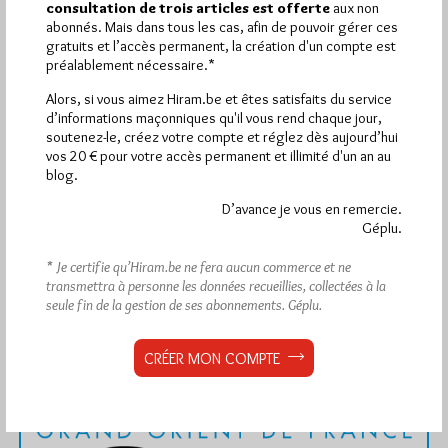
Dans
Divers
4 commentaires
consultation de trois articles est offerte
aux non
abonnés. Mais dans tous les cas, afin de pouvoir gérer ces
gratuits et l’accès permanent, la création d'un compte est
préalablement nécessaire.*
Alors, si vous aimez Hiram.be et êtes satisfaits du service
1 441
Hier mercredi 5 août 2026, Hiram.be a reçu
d’informations maçonniques qu'il vous rend chaque jour,
visites
2 502 pages
et
ont été lues (Source :
soutenez-le, créez votre compte et réglez dès aujourd’hui
Pirsch.io)
vos 20 € pour votre accès permanent et illimité d'un an au
blog.
Plus d’informations
D’avance je vous en remercie.
Géplu.
Quels sont les articles les plus lus du blog ?
* Je certifie qu’Hiram.be ne fera aucun commerce et ne
transmettra à personne les données recueillies, collectées à la
seule fin de la gestion de ses abonnements.
Géplu.
CRÉER MON COMPTE
Abonnement aux Newsletters - RSS