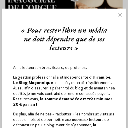
« Pour rester libre un média
ne doit dépendre que de ses
lecteurs »
Amis lecteurs, Frères, Sœurs, ou profanes,
A la GLDF : Concert inaugural de
l’orgue Hauptwerk
La gestion professionnelle et indépendante d’
Hiram.be,
Le Blog Maçonnique
a un coût, qui croît régulièrement.
Par Géplu
Aussi, afin d’assurer la pérennité du blog et de maintenir sa
qualité, je me vois contraint de rendre son accès payant.
Vendredi 1/03/24
Lu 220 fois
Rassurez-vous,
la somme demandée est très minime :
La Grande Loge de France vient d'installer dans son grand
20 € par an !
temple Pierre Brossolette un nouvel orgue contemporain
De plus, afin de ne pas « racketter » les nombreux visiteurs
Hauptwerk de très…
occasionnels et de permettre aux nouveaux lecteurs de
découvrir un peu le blog avant de s’y abonner,
la