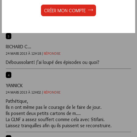
Le bunker de pensée dans lequel ils s’enferment ne permet
CRÉER MON COMPTE
rien.
Sinon pour midi je vais manger des pâtes avec du parmesan.
Voilà une nouvelle bien plus intéressante.
5
RICHARD C...
24 MARS 2013 À 12H18 /
RÉPONDRE
Déboussolant! J’ai loupé des épisodes ou quoi?
4
YANNICK
24 MARS 2013 À 12H02 /
RÉPONDRE
Pathétique,
Ils n ont même pas le courage de le faire de jour.
Ils posent deux petits cartons de m….
La GLNF a assez souffert comme cela avec Stifani.
Laissez tranquilles afin qu ils puissent se reconstruire.