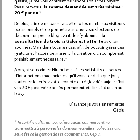
qualité, je me vois contraint de rendre son accès payant.
Rassurez-vous,
la somme demandée est très minime :
7
20 € par an !
MAAT-IEU
De plus, afin de ne pas « racketter » les nombreux visiteurs
24 MARS 2013 À 16H00 /
RÉPONDRE
occasionnels et de permettre aux nouveaux lecteurs de
découvrir un peu le blog avant de s’y abonner,
la
Il faudrait que quelqu’un explique à cet hurluberlu qu’avec la
consultation de trois articles est offerte
aux non
vrai mafia il n’aurait pas eu à faire à un « 33eme degré du
abonnés. Mais dans tous les cas, afin de pouvoir gérer ces
cosmos » mais à un plus simple et expéditif calibre 9mm.
gratuits et l’accès permanent, la création d'un compte est
Choisi ton camp camarade ?
préalablement nécessaire.*
6
Alors, si vous aimez Hiram.be et êtes satisfaits du service
d’informations maçonniques qu'il vous rend chaque jour,
ROMAIN
soutenez-le, créez votre compte et réglez dès aujourd’hui
24 MARS 2013 À 12H55 /
RÉPONDRE
vos 20 € pour votre accès permanent et illimité d'un an au
blog.
Comme d’hab: une vingtaine de péteux, citant inlassablement
les mêmes nom: dieudonné, chavez, soral, le pen, présent
D’avance je vous en remercie.
uniquement sur internet, bien anonyme, bien caché, avec des
Géplu.
blogs où seuls les commentaires positifs sont affichés, pas de
contradiction possible, pas de discussion, des textes qui
* Je certifie qu’Hiram.be ne fera aucun commerce et ne
reprennent peu ou prou ce qui est dit depuis 200 ans, avec
transmettra à personne les données recueillies, collectées à la
pour unique variation l’ennemi. J’irais bien mettre des cartons
seule fin de la gestion de ses abonnements.
Géplu.
devant chez eux mais je sais où ils sont.