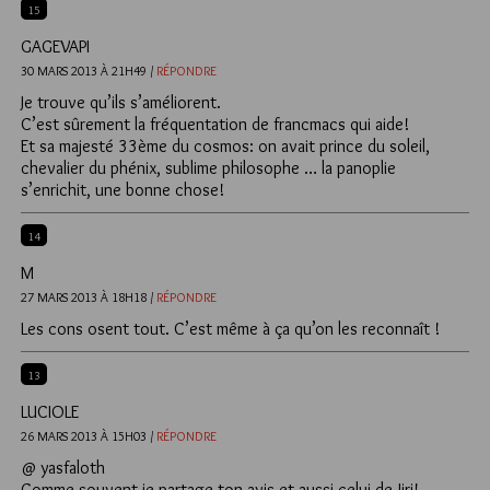
15
GAGEVAPI
30 MARS 2013 À 21H49 /
RÉPONDRE
Je trouve qu’ils s’améliorent.
C’est sûrement la fréquentation de francmacs qui aide!
Et sa majesté 33ème du cosmos: on avait prince du soleil,
chevalier du phénix, sublime philosophe … la panoplie
s’enrichit, une bonne chose!
14
M
27 MARS 2013 À 18H18 /
RÉPONDRE
Les cons osent tout. C’est même à ça qu’on les reconnaît !
13
LUCIOLE
26 MARS 2013 À 15H03 /
RÉPONDRE
@ yasfaloth
Comme souvent je partage ton avis et aussi celui de Jiri!