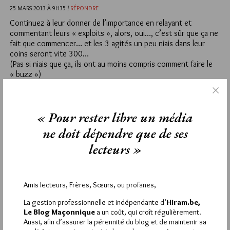
25 MARS 2013 À 9H35 /
RÉPONDRE
Continuez à leur donner de l’importance en relayant et
commentant leurs « exploits », alors, oui…, c’est sûr que ça ne
fait que commencer… et les 3 agités un peu niais dans leur
coins seront vite 300…
(Pas si niais que ça, ils ont au moins compris comment faire le
« buzz »)
9
LAURENCE
« Pour rester libre un média
25 MARS 2013 À 3H15 /
RÉPONDRE
ne doit dépendre que de ses
J aime le concept de serviteurs de l Antéchrist!!! Je remarque
lecteurs »
que la chasse aux sorcières se poursuit en 2013 dans ces
discours anti-maçon
8
Amis lecteurs, Frères, Sœurs, ou profanes,
FLO
La gestion professionnelle et indépendante d’
Hiram.be,
24 MARS 2013 À 21H16 /
RÉPONDRE
Le Blog Maçonnique
a un coût, qui croît régulièrement.
Aussi, afin d’assurer la pérennité du blog et de maintenir sa
il ont vraiment que sa à faire!