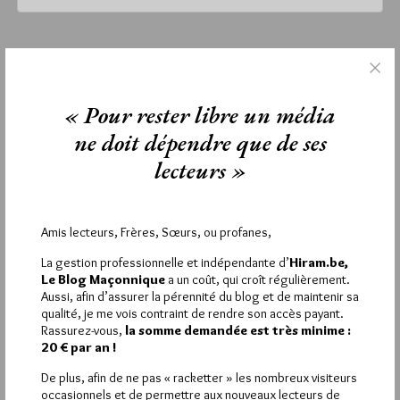
dimanche 5 novembre 2017
Lu 1825 fois
« Pour rester libre un média
Aucun commentaire
ne doit dépendre que de ses
Étiquettes :
Aurora del Bien
,
Cuba
,
La Prueba
,
Santiago de Cuba
lecteurs »
Amis lecteurs, Frères, Sœurs, ou profanes,
La rédaction de commentaires est
La gestion professionnelle et indépendante d’
Hiram.be,
réservée aux abonnés.
Le Blog Maçonnique
a un coût, qui croît régulièrement.
Aussi, afin d’assurer la pérennité du blog et de maintenir sa
Si vous souhaitez rédiger des
qualité, je me vois contraint de rendre son accès payant.
Rassurez-vous,
la somme demandée est très minime :
commentaires, vous devez :
20 € par an !
De plus, afin de ne pas « racketter » les nombreux visiteurs
VOUS INSCRIRE
occasionnels et de permettre aux nouveaux lecteurs de