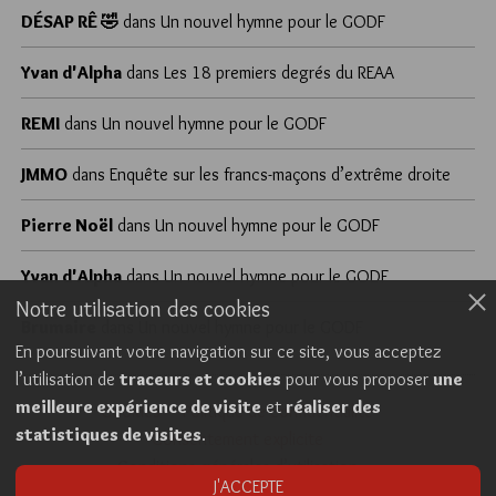
DÉSAP RÊ 🤣
dans
Un nouvel hymne pour le GODF
Yvan d'Alpha
dans
Les 18 premiers degrés du REAA
REMI
dans
Un nouvel hymne pour le GODF
JMMO
dans
Enquête sur les francs-maçons d’extrême droite
Pierre Noël
dans
Un nouvel hymne pour le GODF
Yvan d'Alpha
dans
Un nouvel hymne pour le GODF
Notre utilisation des cookies
Brumaire
dans
Un nouvel hymne pour le GODF
En poursuivant votre navigation sur ce site, vous acceptez
l’utilisation de
traceurs et cookies
pour vous proposer
une
meilleure expérience de visite
et
réaliser des
Cookies
Politique de confidentialité
statistiques de visites
.
Consentement explicite
Conditions générales d’utilisation
J'ACCEPTE