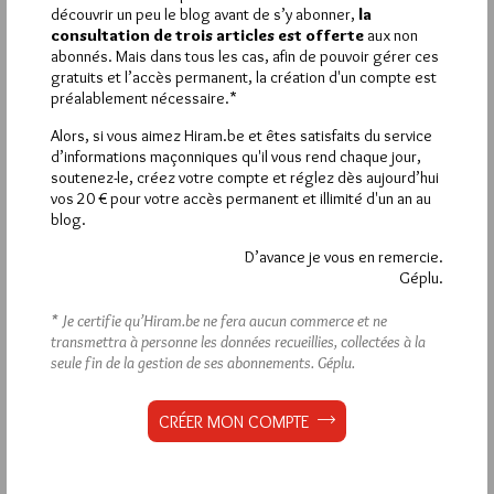
découvrir un peu le blog avant de s’y abonner,
la
consultation de trois articles est offerte
aux non
abonnés. Mais dans tous les cas, afin de pouvoir gérer ces
Déjà inscrit(e) ?
Connectez-vous
gratuits et l’accès permanent, la création d'un compte est
préalablement nécessaire.*
Alors, si vous aimez Hiram.be et êtes satisfaits du service
d’informations maçonniques qu'il vous rend chaque jour,
1 864
Hier vendredi 7 août 2026, Hiram.be a reçu
soutenez-le, créez votre compte et réglez dès aujourd’hui
visites
3 133 pages
et
ont été lues (Source :
vos 20 € pour votre accès permanent et illimité d'un an au
blog.
Pirsch.io)
Plus d’informations
D’avance je vous en remercie.
Géplu.
Quels sont les articles les plus lus du blog ?
* Je certifie qu’Hiram.be ne fera aucun commerce et ne
transmettra à personne les données recueillies, collectées à la
seule fin de la gestion de ses abonnements.
Géplu.
CRÉER MON COMPTE
Abonnement aux Newsletters - RSS