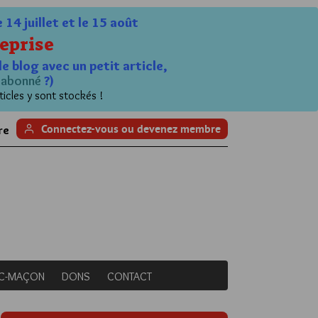
4 juillet et le 15 août
eprise
le blog avec un petit article,
n
abonné
?)
ticles y sont stockés !
Connectez-vous ou devenez membre
re
NC-MAÇON
DONS
CONTACT