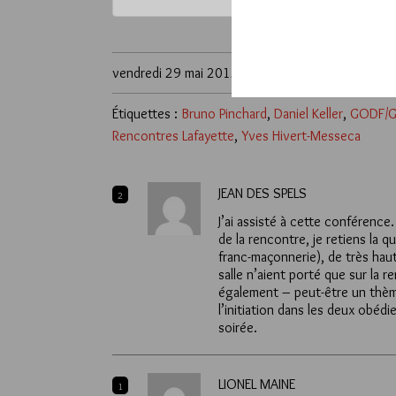
vendredi 29 mai 2015
Étiquettes :
Bruno Pinchard
,
Daniel Keller
,
GODF/G
Rencontres Lafayette
,
Yves Hivert-Messeca
JEAN DES SPELS
2
J’ai assisté à cette conférenc
de la rencontre, je retiens la 
franc-maçonnerie), de très hau
salle n’aient porté que sur la r
également – peut-être un thème
l’initiation dans les deux obéd
soirée.
LIONEL MAINE
1