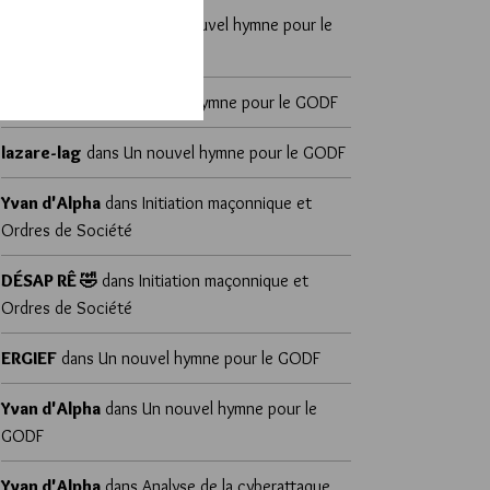
sylvain zeghni
dans
Un nouvel hymne pour le
GODF
marcorel
dans
Un nouvel hymne pour le GODF
lazare-lag
dans
Un nouvel hymne pour le GODF
Yvan d'Alpha
dans
Initiation maçonnique et
Ordres de Société
DÉSAP RÊ 🤣
dans
Initiation maçonnique et
Ordres de Société
ERGIEF
dans
Un nouvel hymne pour le GODF
Yvan d'Alpha
dans
Un nouvel hymne pour le
GODF
Yvan d'Alpha
dans
Analyse de la cyberattaque