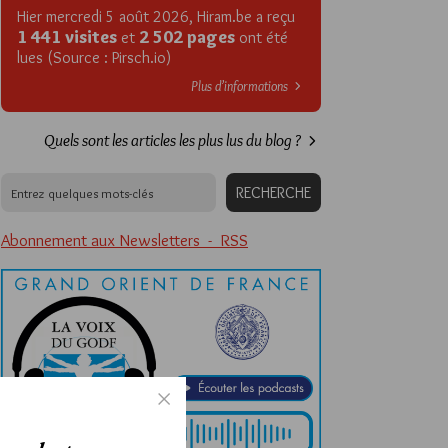
Hier mercredi 5 août 2026, Hiram.be a reçu
1 441 visites
2 502 pages
et
ont été
lues (Source : Pirsch.io)
Plus d’informations
Quels sont les articles les plus lus du blog ?
Abonnement aux Newsletters - RSS