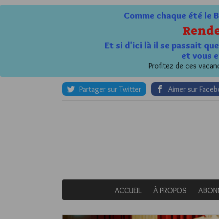
Comme chaque été le Bl
Rende
Et si d'ici là il se passait 
et vous e
Profitez de ces vacanc
Partager sur Twitter
Aimer sur Face
ACCUEIL
À PROPOS
ABON