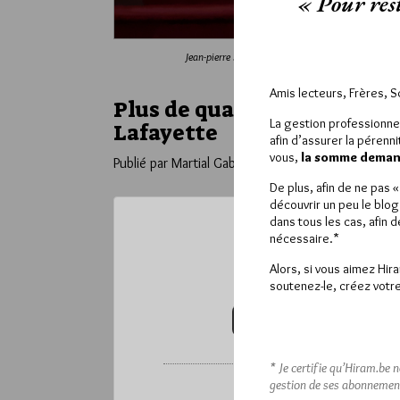
« Pour rest
Jean-pierre Servel, Grand Maître de la GLNF, pren
Amis lecteurs, Frères, 
Plus de quatre cents pers
La gestion professionne
Lafayette
afin d’assurer la pérenn
vous,
la somme demand
Publié par Martial Gabin
Dans
Obédiences
De plus, afin de ne pas 
découvrir un peu le blog
dans tous les cas, afin 
nécessaire.*
Ce contenu 
Alors, si vous aimez Hir
Pour accéder à cet
soutenez-le, créez votre
VOUS ABONNER (20€ / AN)
* Je certifie qu’Hiram.be 
gestion de ses abonnemen
*
Vous pouvez déverrou