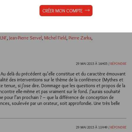
CRÉER MON COMPTE
Lu 768 fois
2 commentaires
LNF
,
Jean-Pierre Servel
,
Michel Field
,
Pierre Zarka
,
29 MAI 2015 À 16H05 /
RÉPONDRE
e. Au delà du précédent qu’elle constitue et du caractère émouvant
qualité des interventions sur le thème de la conférence (Mythes et
te tenue, si j’ose dire. Dommage que les questions et propos de la
encontre elle-même et pas vraiment sur le fond. J’aurais souhaité
 pour l’an prochain ? – que la différence de conception de
iences, soulevée par un orateur, soit approfondie. Une très belle
29 MAI 2015 À 11H49 /
RÉPONDRE