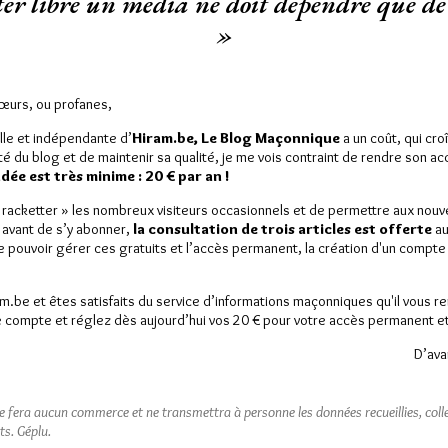
er libre un média ne doit dépendre que de 
»
d la parole dans le temple Arthur Groussier du GODF. (Photo Ronan Loaec,
GODF)
Sœurs, ou profanes,
onnes aux premières rencontres
lle et indépendante d’
Hiram.be, Le Blog Maçonnique
a un coût, qui cro
ité du blog et de maintenir sa qualité, je me vois contraint de rendre son a
ée est très minime : 20 € par an !
« racketter » les nombreux visiteurs occasionnels et de permettre aux nou
 avant de s’y abonner,
la consultation de trois articles est offerte
au
de pouvoir gérer ces gratuits et l’accès permanent, la création d'un compt
est réservé aux abonnés.
am.be et êtes satisfaits du service d’informations maçonniques qu'il vous r
 article, vous pouvez choisir de :
 compte et réglez dès aujourd’hui vos 20 € pour votre accès permanent et i
D’ava
ou
LE DÉVERROUILLER
GRATUITEMENT*
ne fera aucun commerce et ne transmettra à personne les données recueillies, collec
ts.
Géplu.
iller jusqu’à
3 articles
gratuitement.