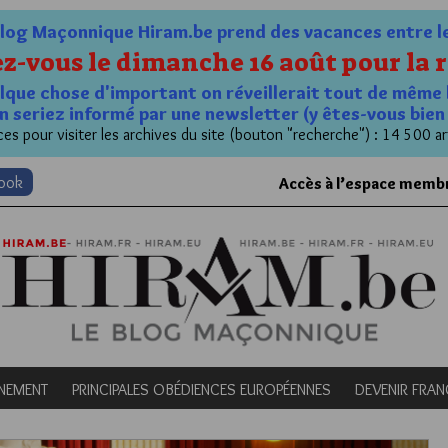
og Maçonnique Hiram.be prend des vacances entre le 1
z-vous le dimanche 16 août pour la r
quelque chose d'important on réveillerait tout de même 
n seriez informé par une newsletter (y êtes-vous bie
es pour visiter les archives du site (bouton "recherche") : 14 500 ar
book
Accès à l’espace memb
NEMENT
PRINCIPALES OBÉDIENCES EUROPÉENNES
DEVENIR FRA