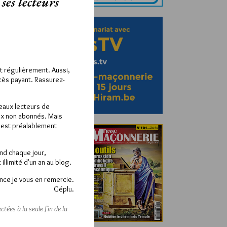
ses lecteurs
ît régulièrement. Aussi,
ccès payant. Rassurez-
veaux lecteurs de
x non abonnés. Mais
e est préalablement
end chaque jour,
llimité d'un an au blog.
nce je vous en remercie.
Géplu.
tées à la seule fin de la