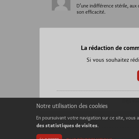
D’une indifférence stérile, au
son efficacité.
La rédaction de comm
Si vous souhaitez réd
Déjà ins
Notre utilisation des cookies
En poursuivant votre navigation sur ce site, vous a
des statistiques de visites
.
Cookies
Politique de confidentialité
Consent