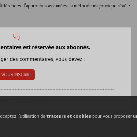
x différences d’approches assumées; la méthode maçonnique révèle
entaires est réservée aux abonnés.
iger des commentaires, vous devez :
VOUS INSCRIRE
crit(e) ?
Connectez-vous
cceptez l’utilisation de
traceurs et cookies
pour vous proposer
u
ement explicite
Conditions générales d’utilisation