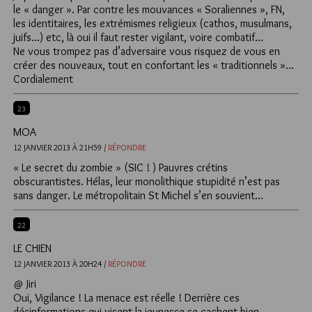
le « danger ». Par contre les mouvances « Soraliennes », FN,
les identitaires, les extrémismes religieux (cathos, musulmans,
juifs…) etc, là oui il faut rester vigilant, voire combatif…
Ne vous trompez pas d’adversaire vous risquez de vous en
créer des nouveaux, tout en confortant les « traditionnels »…
Cordialement
23
MOA
12 JANVIER 2013 À 21H59 /
RÉPONDRE
« Le secret du zombie » (SIC ! ) Pauvres crétins
obscurantistes. Hélas, leur monolithique stupidité n’est pas
sans danger. Le métropolitain St Michel s’en souvient…
22
LE CHIEN
12 JANVIER 2013 À 20H24 /
RÉPONDRE
@ Jiri
Oui, Vigilance ! La menace est réelle ! Derrière ces
désinformations qui visent la jeunesse se cachent bien