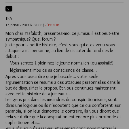
51
TEA
17 JANVIER 2013 À 12H08 /
RÉPONDRE
Mon cher Yasfaloth, presentez-moi ce jumeau il est peut-etre
sympathique? Quel forum ?
Juste pour la petite histoire, c’est vous qui etes venu vous
attaquer a ma personne, au lieu de discuter du fond des le
debut :
Vous sentez à plein nez le jeune normalien (ou assimilé)
légèrement imbu de sa conscience de classe…
Apres vous osez dire que je bascule… votre seule
argumentation se resume a des attaques personnelles dans le
but de disqualifier le propos. Et vous continuez maintenant
avec cette histoire de « jumeau »…
Les gens pris dans les meandres du conspirationnisme, sont
dans une logique ou ils n’ecoutent que ce qui confortent leur
paranoia, si on leur demontre le contraire, ils vous diront que
cela veut dire que la conspiration est encore plus profonde et
sophistiquee etc…
Vous n’avez qu’a essayer, et revenez donc nous montrer le