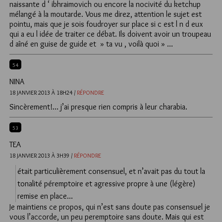
naissante d ‘ ibhraimovich ou encore la nocivité du ketchup
mélangé à la moutarde. Vous me direz, attention le sujet est
pointu, mais que je sois foudroyer sur place si c est l n d eux
qui a eu l idée de traiter ce débat. Ils doivent avoir un troupeau
d aîné en guise de guide et » ta vu , voilà quoi » …
54
NINA
18 JANVIER 2013 À 18H24 /
RÉPONDRE
Sincèrement!… j’ai presque rien compris à leur charabia.
53
TEA
18 JANVIER 2013 À 3H39 /
RÉPONDRE
était particulièrement consensuel, et n’avait pas du tout la
tonalité péremptoire et agressive propre à une (légère)
remise en place…
Je maintiens ce propos, qui n’est sans doute pas consensuel je
vous l’accorde, un peu peremptoire sans doute. Mais qui est