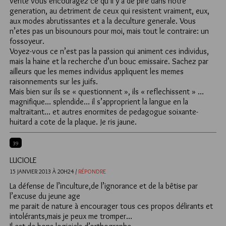
verite vous encouragez ce qu’il y a de pire dans notre
generation, au detriment de ceux qui resistent vraiment, eux,
aux modes abrutissantes et a la deculture generale. Vous
n’etes pas un bisounours pour moi, mais tout le contraire: un
fossoyeur.
Voyez-vous ce n’est pas la passion qui animent ces individus,
mais la haine et la recherche d’un bouc emissaire. Sachez par
ailleurs que les memes individus appliquent les memes
raisonnements sur les juifs.
Mais bien sur ils se « questionnent », ils « reflechissent » …
magnifique… splendide… il s’approprient la langue en la
maltraitant… et autres enormites de pedagogue soixante-
huitard a cote de la plaque. Je ris jaune.
39
LUCIOLE
15 JANVIER 2013 À 20H24 /
RÉPONDRE
La défense de l’inculture,de l’ignorance et de la bêtise par
l’excuse du jeune age
me parait de nature à encourager tous ces propos délirants et
intolérants,mais je peux me tromper…