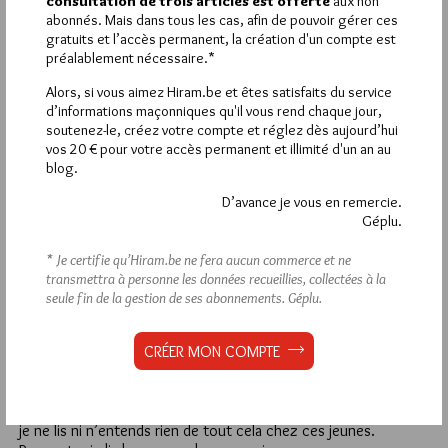
consultation de trois articles est offerte
aux non
jeunes artistes contemporains interessants, des compositeurs,
abonnés. Mais dans tous les cas, afin de pouvoir gérer ces
des intellectuels qui tous surnagent dans les milieux alternatifs
gratuits et l’accès permanent, la création d'un compte est
car l’epoque est a la mediocrite qui fait vendre, mais bien sur
préalablement nécessaire.*
on prefere montrer et identifier toute une generation a ce
qu’elle a de plus mediocre.
Alors, si vous aimez Hiram.be et êtes satisfaits du service
Les vieux cons stresse diront : » C’est horrible ».
d’informations maçonniques qu'il vous rend chaque jour,
Les vieux cons detendus : « C’est merveilleux »
soutenez-le, créez votre compte et réglez dès aujourd’hui
La meme erreur et deux reactions.
vos 20 € pour votre accès permanent et illimité d'un an au
Ca vous ferez quoi si je vous disais que votre generation ce
blog.
resume musicalement a Michel Sardou et Mireille Matthieu ?
D’avance je vous en remercie.
(enervant non ?)
Géplu.
Pourtant beaucoup de vieux les aiment…
* Je certifie qu’Hiram.be ne fera aucun commerce et ne
41
transmettra à personne les données recueillies, collectées à la
seule fin de la gestion de ses abonnements.
Géplu.
YASFALOTH
16 JANVIER 2013 À 10H55 /
RÉPONDRE
Bonjour Tea
CRÉER MON COMPTE
Je vous conseille de relire mon post N°23, et vous verrez que
je ne suis pas aussi angélique que vous pensez.
Par contre pour ce qui est de vos propos, jusqu’à nouvel ordre
je ne lis ni n’entends rien de tout cela chez ces jeunes.