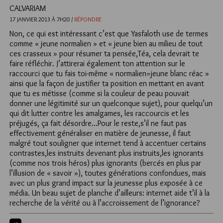
CALVARIAM
17 JANVIER 2013 À 7H20 /
RÉPONDRE
Non, ce qui est intéressant c’est que Yasfaloth use de termes
comme « jeune normalien » et « jeune bien au milieu de tout
ces crasseux » pour résumer ta pensée,Téa, cela devrait te
faire réfléchir. J’attirerai également ton attention sur le
raccourci que tu fais toi-même « normalien=jeune blanc réac »
ainsi que la façon de justifier ta position en mettant en avant
que tu es métisse (comme si la couleur de peau pouvait
donner une légitimité sur un quelconque sujet), pour quelqu’un
qui dit lutter contre les amalgames, les raccourcis et les
préjugés, ça fait désordre…Pour le reste,s’il ne faut pas
effectivement généraliser en matière de jeunesse, il faut
malgré tout souligner que internet tend à accentuer certains
contrastes,les instruits devenant plus instruits,les ignorants
(comme nos trois héros) plus ignorants (bercés en plus par
l’illusion de « savoir »), toutes générations confondues, mais
avec un plus grand impact sur la jeunesse plus exposée à ce
média. Un beau sujet de planche d’ailleurs: internet aide t’il à la
recherche de la vérité ou à l’accroissement de l’ignorance?