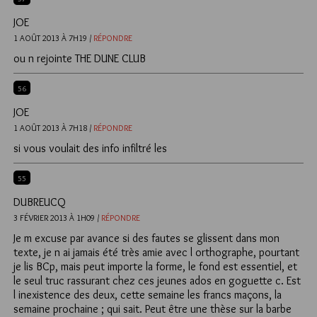
JOE
1 AOÛT 2013 À 7H19 /
RÉPONDRE
ou n rejointe THE DUNE CLUB
56
JOE
1 AOÛT 2013 À 7H18 /
RÉPONDRE
si vous voulait des info infiltré les
55
DUBREUCQ
3 FÉVRIER 2013 À 1H09 /
RÉPONDRE
Je m excuse par avance si des fautes se glissent dans mon
texte, je n ai jamais été très amie avec l orthographe, pourtant
je lis BCp, mais peut importe la forme, le fond est essentiel, et
le seul truc rassurant chez ces jeunes ados en goguette c. Est
l inexistence des deux, cette semaine les francs maçons, la
semaine prochaine ; qui sait. Peut être une thèse sur la barbe