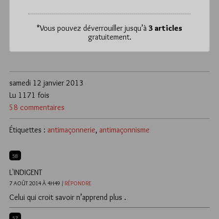
*
Vous pouvez déverrouiller jusqu’à
3 articles
gratuitement.
samedi 12 janvier 2013
Lu 1171 fois
58 commentaires
Étiquettes :
antimaçonnerie
,
antimaçonnisme
58
L'INDIGENT
7 AOÛT 2014 À 4H49 /
RÉPONDRE
Celui qui croit savoir n’apprend plus .
57