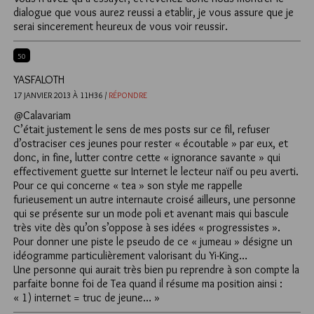
dialogue que vous aurez reussi a etablir, je vous assure que je
serai sincerement heureux de vous voir reussir.
50
YASFALOTH
17 JANVIER 2013 À 11H36 /
RÉPONDRE
@Calavariam
C’était justement le sens de mes posts sur ce fil, refuser
d’ostraciser ces jeunes pour rester « écoutable » par eux, et
donc, in fine, lutter contre cette « ignorance savante » qui
effectivement guette sur Internet le lecteur naïf ou peu averti.
Pour ce qui concerne « tea » son style me rappelle
furieusement un autre internaute croisé ailleurs, une personne
qui se présente sur un mode poli et avenant mais qui bascule
très vite dès qu’on s’oppose à ses idées « progressistes ».
Pour donner une piste le pseudo de ce « jumeau » désigne un
idéogramme particulièrement valorisant du Yi-King…
Une personne qui aurait très bien pu reprendre à son compte la
parfaite bonne foi de Tea quand il résume ma position ainsi :
« 1) internet = truc de jeune… »