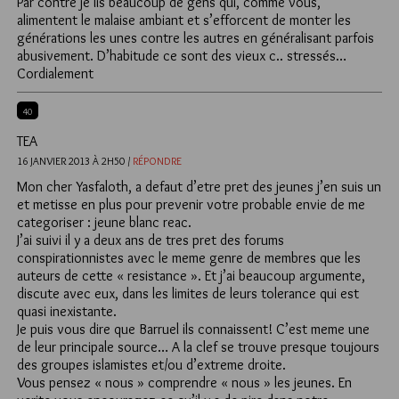
Par contre je lis beaucoup de gens qui, comme vous,
alimentent le malaise ambiant et s’efforcent de monter les
générations les unes contre les autres en généralisant parfois
abusivement. D’habitude ce sont des vieux c.. stressés…
Cordialement
40
TEA
16 JANVIER 2013 À 2H50 /
RÉPONDRE
Mon cher Yasfaloth, a defaut d’etre pret des jeunes j’en suis un
et metisse en plus pour prevenir votre probable envie de me
categoriser : jeune blanc reac.
J’ai suivi il y a deux ans de tres pret des forums
conspirationnistes avec le meme genre de membres que les
auteurs de cette « resistance ». Et j’ai beaucoup argumente,
discute avec eux, dans les limites de leurs tolerance qui est
quasi inexistante.
Je puis vous dire que Barruel ils connaissent! C’est meme une
de leur principale source… A la clef se trouve presque toujours
des groupes islamistes et/ou d’extreme droite.
Vous pensez « nous » comprendre « nous » les jeunes. En