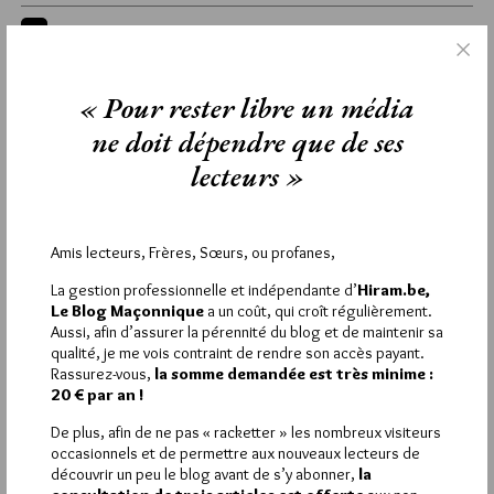
42
TEA
16 JANVIER 2013 À 11H26 /
RÉPONDRE
« Pour rester libre un média
Par contre pour ce qui est de vos propos, jusqu’à nouvel
ne doit dépendre que de ses
ordre je ne lis ni n’entends rien de tout cela chez ces
lecteurs »
jeunes.
Vous trouverez ces references si vous allez sur des forums ou
des sites du type :
http://www.nouvelordremondial.cc/cat/conspirations
Amis lecteurs, Frères, Sœurs, ou profanes,
Par contre je lis beaucoup de gens qui, comme vous,
La gestion professionnelle et indépendante d’
Hiram.be,
alimentent le malaise ambiant et s’efforcent de monter les
Le Blog Maçonnique
a un coût, qui croît régulièrement.
générations les unes contre les autres en généralisant
Aussi, afin d’assurer la pérennité du blog et de maintenir sa
qualité, je me vois contraint de rendre son accès payant.
parfois abusivement. D’habitude ce sont des vieux c..
Rassurez-vous,
la somme demandée est très minime :
stressés…
20 € par an !
Il y a des vieux c.. detendu aussi, ils sont quand meme c…
Moi je n’aime pas qu’on generalise les jeunes ni qu’on parle de
De plus, afin de ne pas « racketter » les nombreux visiteurs
occasionnels et de permettre aux nouveaux lecteurs de
« culture jeune », ca n’a aucun sens la « culture jeune ». Vous
découvrir un peu le blog avant de s’y abonner,
la
savez dans ma generation il y a autre chose que MTV, il y a de