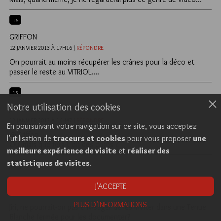
16
GRIFFON
12 JANVIER 2013 À 17H16 /
RÉPONDRE
On pourrait au moins récupérer les crânes pour la déco et
passer le reste au VITRIOL….
15
Notre utilisation des cookies
JIRI PRAGMAN
12 JANVIER 2013 À 16H47 /
RÉPONDRE
En poursuivant votre navigation sur ce site, vous acceptez
@Griffon
l’utilisation de
traceurs et cookies
pour vous proposer
une
Oui mais que fera-t-on des corps ?
meilleure expérience de visite
et
réaliser des
statistiques de visites
.
14
GRIFFON
J'ACCEPTE
12 JANVIER 2013 À 16H19 /
RÉPONDRE
PLUS D’INFORMATIONS
Jiri, ne pourrait-on pas envisager de les inviter dans une Tenue
Blanche fermée pour les documenter?