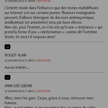
12 JANVIER 2013 À 19H42 /
RÉPONDRE
L’intérêt réside dans l’influence que des textes multidiffusés
sur Internet ont sur certains jeunes. Plusieurs enseignants
peuvent d’ailleurs témoigner du discours antimaçonnique,
antiilluminati (et antisémite) tenu par leurs élèves.
Bien sûr, pour l’instant, on n’en est qu’à une « résistance » qui
prend la forme d’une « réinformation » comme dit l’extrême
droite. En sera-t-il toujours ainsi?
18
BOUZIT ALAIN
12 JANVIER 2013 À 18H57 /
RÉPONDRE
Aucun intérêt….
17
ANNE-LISE LEJEUNE
12 JANVIER 2013 À 18H11 /
RÉPONDRE
Allez, merci les gars. J’ai pu, grâce à vous, retrouver mon
humour.
Mais, quand même, je ne regarderai plus ce genre de vidéo…