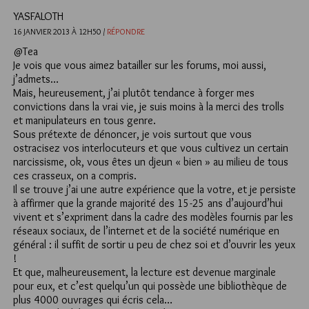
YASFALOTH
16 JANVIER 2013 À 12H50 /
RÉPONDRE
@Tea
Je vois que vous aimez batailler sur les forums, moi aussi,
j’admets…
Mais, heureusement, j’ai plutôt tendance à forger mes
convictions dans la vrai vie, je suis moins à la merci des trolls
et manipulateurs en tous genre.
Sous prétexte de dénoncer, je vois surtout que vous
ostracisez vos interlocuteurs et que vous cultivez un certain
narcissisme, ok, vous êtes un djeun « bien » au milieu de tous
ces crasseux, on a compris.
Il se trouve j’ai une autre expérience que la votre, et je persiste
à affirmer que la grande majorité des 15-25 ans d’aujourd’hui
vivent et s’expriment dans la cadre des modèles fournis par les
réseaux sociaux, de l’internet et de la société numérique en
général : il suffit de sortir u peu de chez soi et d’ouvrir les yeux
!
Et que, malheureusement, la lecture est devenue marginale
pour eux, et c’est quelqu’un qui possède une bibliothèque de
plus 4000 ouvrages qui écris cela…