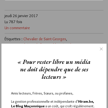
jeudi 26 janvier 2017
Lu 787 fois
Un commentaire
Étiquettes :
Chevalier de Saint-Georges
,
compagnie Théâtre de l'Impossible
,
Frères humains
,
Henri Caillavet
,
Henri Laugier
,
Louise Michel
,
Maria Deraismes
,
Mozart
,
Robert Bensimon
,
sœurs en humanité
,
« Pour rester libre un média
Théâtre de l'Impossible
,
Victor Schœlcher
ne doit dépendre que de ses
lecteurs »
1
MG RENAULT
26 JANVIER 2017 À 19H25 /
RÉPONDRE
Amis lecteurs, Frères, Sœurs, ou profanes,
On vit mieux avec la culture.
Et encore mieux lorsque cette culture est partagée.
La gestion professionnelle et indépendante d’
Hiram.be,
FRATERNITE
Le Blog Maçonnique
a un coût, qui croît régulièrement.