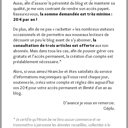
Aussi, afin d’assurer la pérennité du blog et de maintenir sa
qualité, je me vois contraint de rendre son accès payant.
Rassurez-vous,
la somme demandée est très minime :
20 € par an !
La rédaction de commentaires est
De plus, afin de ne pas « racketter » les nombreux visiteurs
occasionnels et de permettre aux nouveaux lecteurs de
réservée aux abonnés.
découvrir un peu le blog avant de s’y abonner,
la
consultation de trois articles est offerte
aux non
Si vous souhaitez rédiger des
abonnés. Mais dans tous les cas, afin de pouvoir gérer ces
commentaires, vous devez :
gratuits et l’accès permanent, la création d'un compte est
préalablement nécessaire.*
VOUS INSCRIRE
Alors, si vous aimez Hiram.be et êtes satisfaits du service
d’informations maçonniques qu'il vous rend chaque jour,
soutenez-le, créez votre compte et réglez dès aujourd’hui
vos 20 € pour votre accès permanent et illimité d'un an au
blog.
Déjà inscrit(e) ?
Connectez-vous
D’avance je vous en remercie.
Géplu.
* Je certifie qu’Hiram.be ne fera aucun commerce et ne
1 672 visites
Hier jeudi 6 août 2026, Hiram.be a reçu
et
transmettra à personne les données recueillies, collectées à la