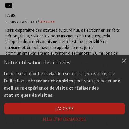
15
PARIS
21 JUIN 2020 À 18H03 /
RÉPONDRE
Faire disparaître des statues aujourd’hui, sélectionner les faits
dénonçables, valider les bons moments historiques, cela
s’appelle du « revisionnisme » et c’est ine spécialité du
nazisme et du bolchevisme appelé de nos jours
communisme.Par exemple, tenter d’escamoter 20 millions de
morts!
Notre utilisation des cookies
L’historien, ce spécialiste des faits et de la mémoire (car des
faits historiques disparaissent des mémoires) nous préserve de
En poursuivant votre navigation sur ce site, vous acceptez
ces immondes manipulations.Gallieni criminel? Revisitons le
l’utilisation de
traceurs et cookies
pour vous proposer
une
dans les livres d’histoire…
meilleure expérience de visite
et
réaliser des
18
statistiques de visites
.
ASTÉRIX
J'ACCEPTE
21 JUIN 2020 À 23H10 /
RÉPONDRE
Une petite différence tout de même, quoiqu’on en pense sur le
PLUS D’INFORMATIONS
fond. Ceux qui ont déboulonnés des statues telles celles de