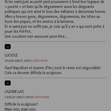
Si les saint-just au petit pied poussaient à fond leur logique de
« pureté » et bien qu’ils dégomment aussi les dirigeants
politiques qui ont armé le bras des militaires à désormais honnir.
Allez-y braves gens, dégommons, dégommons, les têtes au
bout des piques, et les aristos à la lanterne.
Et si saint-just ne suffit pas, je vois qu’il y en a qui sont prêts à
jouer les Pol-Pot.
Une vocation non assouvie peut-être…
43
LUCIOLE
24 JUIN 2020 À 19H51 /
RÉPONDRE
Sauf Napoléon et Jeanne d’Arc,tout le reste est négociable!
Cela va devenir difficile la sculpture.
49
LAZARE-LAG
5 JUILLET 2020 À 23H19 /
RÉPONDRE
Difficile la sculpture?
Mais non, mais non.