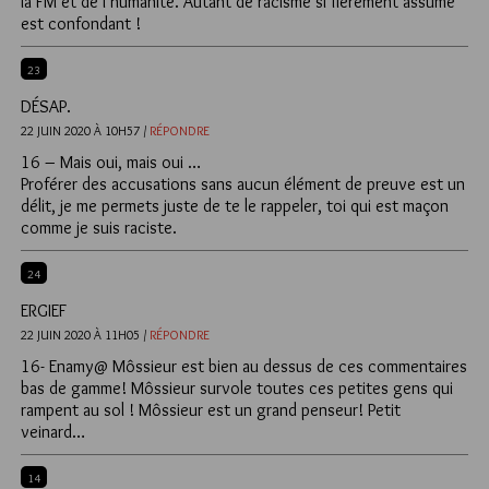
la FM et de l’humanité. Autant de racisme si fièrement assumé
est confondant !
23
DÉSAP.
22 JUIN 2020 À 10H57 /
RÉPONDRE
16 – Mais oui, mais oui …
Proférer des accusations sans aucun élément de preuve est un
délit, je me permets juste de te le rappeler, toi qui est maçon
comme je suis raciste.
24
ERGIEF
22 JUIN 2020 À 11H05 /
RÉPONDRE
16- Enamy@ Môssieur est bien au dessus de ces commentaires
bas de gamme! Môssieur survole toutes ces petites gens qui
rampent au sol ! Môssieur est un grand penseur! Petit
veinard…
14