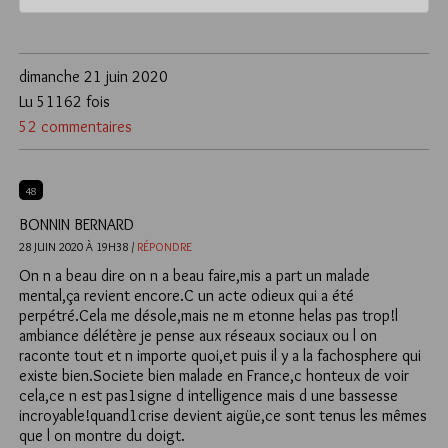
dimanche 21 juin 2020
Lu 51162 fois
52 commentaires
48
BONNIN BERNARD
28 JUIN 2020 À 19H38 /
RÉPONDRE
On n a beau dire on n a beau faire,mis a part un malade
mental,ça revient encore.C un acte odieux qui a été
perpétré.Cela me désole,mais ne m etonne helas pas trop!l
ambiance délétère je pense aux réseaux sociaux ou l on
raconte tout et n importe quoi,et puis il y a la fachosphere qui
existe bien.Societe bien malade en France,c honteux de voir
cela,ce n est pas1signe d intelligence mais d une bassesse
incroyable!quand1crise devient aigüe,ce sont tenus les mêmes
que l on montre du doigt.