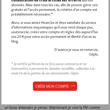
consultation de trois articles est offerte
aux non
MARCOS TESTOS
abonnés. Mais dans tous les cas, afin de pouvoir gérer ces
gratuits et l’accès permanent, la création d'un compte est
25 JUIN 2020 À 11H15 /
RÉPONDRE
préalablement nécessaire.*
42- LAZARE-LAG
J’ai le même ressenti que toi et je suis entièrement d’accord
Alors, si vous aimez Hiram.be et êtes satisfaits du service
avec tes conclusions. Attendons donc une éventuelle réponse
d’informations maçonniques qu'il vous rend chaque jour,
soutenez-le, créez votre compte et réglez dès aujourd’hui
de sa part pour effacer les mots « anti-maçon » et
vos 20 € pour votre accès permanent et illimité d'un an au
« antisémite » attachés à sa personne. Bonne journée
blog.
22
D’avance je vous en remercie.
Géplu.
YOANN
22 JUIN 2020 À 3H31 /
RÉPONDRE
* Je certifie qu’Hiram.be ne fera aucun commerce et ne
Bonjour à tous. Je suis citoyen du monde et je suis tombé ici
transmettra à personne les données recueillies, collectées à la
complètement par hasard. pendant longtemps je me suis gavé
seule fin de la gestion de ses abonnements.
Géplu.
de vidéos qui veulent faire croire que la FM n’est rien de plus
que du satanisme . mais moi j’ai du mal avec cette idée là .
CRÉER MON COMPTE
malgré tout y’a quelque chose qui me dit que tous ces gens se
trompent ou veulent tromper .
Nous vivons dans un monde extrêmement tourmenté et
beaucoup sont perdus et cherchent un coupable . La FM est
un bouc-émissaire je pense. Maintenant je vois la FM comme