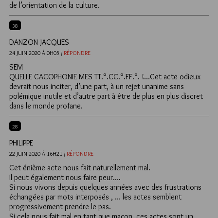
de l’orientation de la culture.
38
DANZON JACQUES
24 JUIN 2020 À 0H05 /
RÉPONDRE
SEM
QUELLE CACOPHONIE MES TT.°.CC.°.FF.°. !…Cet acte odieux
devrait nous inciter, d’une part, à un rejet unanime sans
polémique inutile et d’autre part à être de plus en plus discret
dans le monde profane.
28
PHILIPPE
22 JUIN 2020 À 16H21 /
RÉPONDRE
Cet énième acte nous fait naturellement mal.
Il peut également nous faire peur….
Si nous vivons depuis quelques années avec des frustrations
échangées par mots interposés , … les actes semblent
progressivement prendre le pas.
Si cela nous fait mal en tant que maçon, ces actes sont un