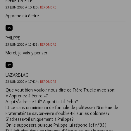
FRÈRE TRUELLE
23 JUIN 2020 À 10H20 /
RÉPONDRE
Apprenez à écrire
35
PHILIPPE
23 JUIN 2020 À 15H33 /
RÉPONDRE
Merci, je vais y penser
37
LAZARE-LAG
23 JUIN 2020 À 17H14 /
RÉPONDRE
Que veut bien vouloir nous dire ce Frère Truelle avec son:
« Apprenez à écrire »?
A qui s’adresse-t-il? A quoi fait-il écho?
Et ce sans un minimum de formule de politesse? Ni même de
Fraternité? Le savoir-vivre s’oublie-t-il sur les colonnes?
S’adresse-t-il uniquement à Philippe?
On le supposera puisque Philippe lui répond (cf n°35).
Et il fait bien dans sa réponse d’être aussi peu loquace et