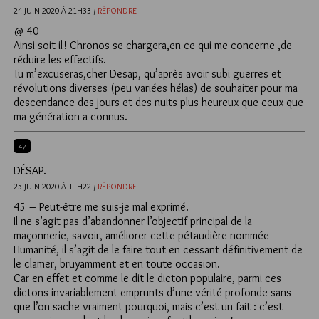
24 JUIN 2020 À 21H33 /
RÉPONDRE
@ 40
Ainsi soit-il! Chronos se chargera,en ce qui me concerne ,de
réduire les effectifs.
Tu m’excuseras,cher Desap, qu’après avoir subi guerres et
révolutions diverses (peu variées hélas) de souhaiter pour ma
descendance des jours et des nuits plus heureux que ceux que
ma génération a connus.
47
DÉSAP.
25 JUIN 2020 À 11H22 /
RÉPONDRE
45 – Peut-être me suis-je mal exprimé.
Il ne s’agit pas d’abandonner l’objectif principal de la
maçonnerie, savoir, améliorer cette pétaudière nommée
Humanité, il s’agit de le faire tout en cessant définitivement de
le clamer, bruyamment et en toute occasion.
Car en effet et comme le dit le dicton populaire, parmi ces
dictons invariablement emprunts d’une vérité profonde sans
que l’on sache vraiment pourquoi, mais c’est un fait : c’est