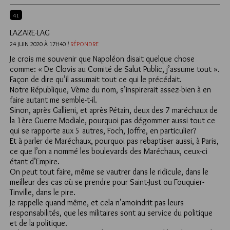
41
LAZARE-LAG
24 JUIN 2020 À 17H40 /
RÉPONDRE
Je crois me souvenir que Napoléon disait quelque chose
comme: « De Clovis au Comité de Salut Public, j’assume tout ».
Façon de dire qu’il assumait tout ce qui le précédait.
Notre République, Vème du nom, s’inspirerait assez-bien à en
faire autant me semble-t-il.
Sinon, après Gallieni, et après Pétain, deux des 7 maréchaux de
la 1ère Guerre Modiale, pourquoi pas dégommer aussi tout ce
qui se rapporte aux 5 autres, Foch, Joffre, en particulier?
Et à parler de Maréchaux, pourquoi pas rebaptiser aussi, à Paris,
ce que l’on a nommé les boulevards des Maréchaux, ceux-ci
étant d’Empire.
On peut tout faire, même se vautrer dans le ridicule, dans le
meilleur des cas où se prendre pour Saint-Just ou Fouquier-
Tinville, dans le pire.
Je rappelle quand même, et cela n’amoindrit pas leurs
responsabilités, que les militaires sont au service du politique
et de la politique.