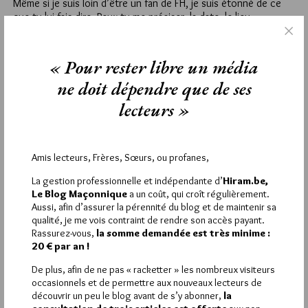
Même si je suis loin d’être un fan de FH, je suis étonné de ce
que tu lui fais dire. Peux tu me préciser, la date, le lieu,
l’occasion et les circonstances. Merci
42
« Pour rester libre un média
LAZARE-LAG
ne doit dépendre que de ses
24 JUIN 2020 À 19H33 /
RÉPONDRE
lecteurs »
@ Marcos-Testos (27):
Vis-à-vis de Alain (20) je suis à peu près dans le même
questionnement.
Amis lecteurs, Frères, Sœurs, ou profanes,
Sauf que, plus je le lis, et plus je me demande si nous n’avons
pas à faire à un doublon le concernant: antimaçonnique et
La gestion professionnelle et indépendante d’
Hiram.be,
antisémite.
Le Blog Maçonnique
a un coût, qui croît régulièrement.
Je ne sais pas pourquoi, mais je ne crois pas vraiment que cet
Aussi, afin d’assurer la pérennité du blog et de maintenir sa
Alain soit franc-maçon et estime beaucoup les francs-maçons
qualité, je me vois contraint de rendre son accès payant.
que nous sommes.
Rassurez-vous,
la somme demandée est très minime :
Ce serait effectivement bien qu’il s’en explique, en tout cas un
20 € par an !
peu plus que dans sa seule intervention n°20. Telle que
rédigée, elle peut laisser perplexe, et c’est un euphémisme.
De plus, afin de ne pas « racketter » les nombreux visiteurs
occasionnels et de permettre aux nouveaux lecteurs de
découvrir un peu le blog avant de s’y abonner,
la
46