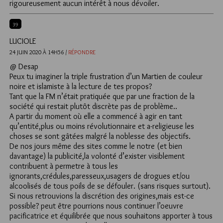
rigoureusement aucun intérêt à nous dévoiler.
39
LUCIOLE
24 JUIN 2020 À 14H56 /
RÉPONDRE
@ Desap
Peux tu imaginer la triple frustration d’un Martien de couleur
noire et islamiste à la lecture de tes propos?
Tant que la FM n’était pratiquée que par une fraction de la
société qui restait plutôt discrète pas de problème..
A partir du moment où elle a commencé à agir en tant
qu’entité,plus ou moins révolutionnaire et a-religieuse les
choses se sont gâtées malgré la noblesse des objectifs.
De nos jours même des sites comme le notre (et bien
davantage) la publicité,la volonté d’exister visiblement
contribuent à permetre à tous les
ignorants,crédules,paresseux,usagers de drogues et/ou
alcoolisés de tous poils de se défouler. (sans risques surtout).
Si nous retrouvions la discrétion des origines,mais est-ce
possible? peut être pourrions nous continuer l’oeuvre
pacificatrice et équilibrée que nous souhaitons apporter à tous