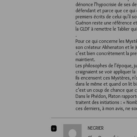
dénonce l’hypocrisie de ses der
défendant et parce que ce qui e
premiers écrits de celui qu’il s
Guénon reste une référence et,
la GLDF à remettre le Tablier qu
.
Pour ce qui concerne les Mystèr
son créateur Akhenaton et le Ju
c’est bien concrètement la prem
maintient.
Les philosophes de l’époque, j
craignaient se voir appliquer l
Ils encensent ces Mystères, n’o
dans le même et quand on lit b
c’est un coup de chance que 
Dans le Phédon, Platon rapport
traitent des initiations : « No
ces derniers, à mon avis, ne so
NEGRIER
9