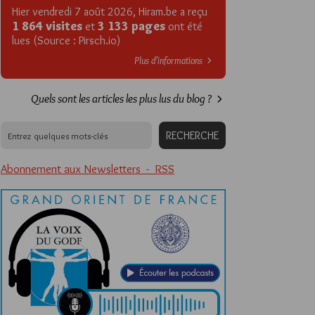
Hier vendredi 7 août 2026, Hiram.be a reçu
1 864 visites
3 133 pages
et
ont été
lues (Source : Pirsch.io)
Plus d’informations
Quels sont les articles les plus lus du blog ?
Abonnement aux Newsletters - RSS