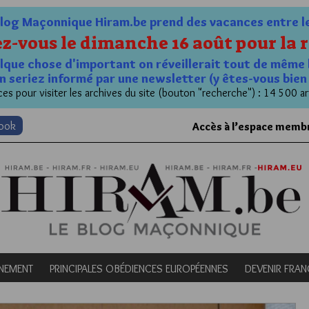
og Maçonnique Hiram.be prend des vacances entre le 1
z-vous le dimanche 16 août pour la r
quelque chose d'important on réveillerait tout de même 
n seriez informé par une newsletter (y êtes-vous bie
es pour visiter les archives du site (bouton "recherche") : 14 500 ar
book
Accès à l’espace memb
NEMENT
PRINCIPALES OBÉDIENCES EUROPÉENNES
DEVENIR FRA