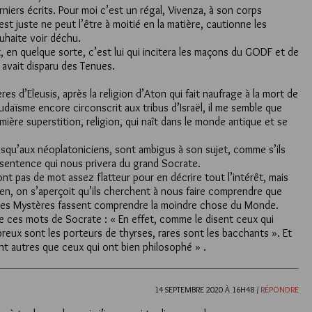
niers écrits. Pour moi c’est un régal, Vivenza, à son corps
st juste ne peut l’être à moitié en la matière, cautionne les
ouhaite voir déchu.
 en quelque sorte, c’est lui qui incitera les maçons du GODF et de
i avait disparu des Tenues.
es d’Eleusis, après la religion d’Aton qui fait naufrage à la mort de
daïsme encore circonscrit aux tribus d’Israël, il me semble que
ière superstition, religion, qui naît dans le monde antique et se
usqu’aux néoplatoniciens, sont ambigus à son sujet, comme s’ils
a sentence qui nous privera du grand Socrate.
nt pas de mot assez flatteur pour en décrire tout l’intérêt, mais
ien, on s’aperçoit qu’ils cherchent à nous faire comprendre que
ces Mystères fassent comprendre la moindre chose du Monde.
e ces mots de Socrate : « En effet, comme le disent ceux qui
mbreux sont les porteurs de thyrses, rares sont les bacchants ». Et
nt autres que ceux qui ont bien philosophé » .
14 SEPTEMBRE 2020 À 16H48 /
RÉPONDRE