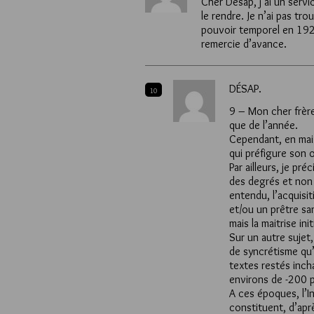
Cher Desap, j’ai un serv
le rendre. Je n’ai pas tro
pouvoir temporel en 1929
remercie d’avance.
DÉSAP.
10
9 – Mon cher frère, 
que de l’année.
Cependant, en mai 
qui préfigure son
Par ailleurs, je pr
des degrés et non 
entendu, l’acquisiti
et/ou un prêtre sa
mais la maitrise init
Sur un autre sujet
de syncrétisme qu’
textes restés inch
environs de -200 
A ces époques, l’I
constituent, d’ap