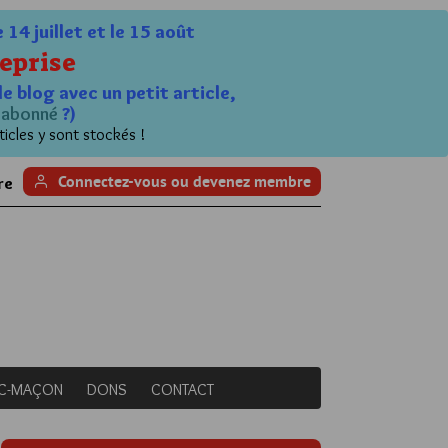
4 juillet et le 15 août
eprise
le blog avec un petit article,
n
abonné
?)
ticles y sont stockés !
Connectez-vous ou devenez membre
re
NC-MAÇON
DONS
CONTACT