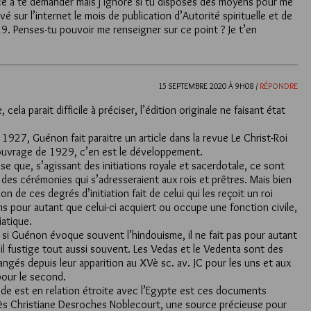
ice à te demander mais j’ignore si tu disposes des moyens pour me
uvé sur l’internet le mois de publication d’Autorité spirituelle et de
. Penses-tu pouvoir me renseigner sur ce point ? Je t’en
15 SEPTEMBRE 2020 À 9H08 /
RÉPONDRE
cela parait difficile à préciser, l’édition originale ne faisant état
1927, Guénon fait paraitre un article dans la revue Le Christ-Roi
 ouvrage de 1929, c’en est le développement.
écise que, s’agissant des initiations royale et sacerdotale, ce sont
des cérémonies qui s’adresseraient aux rois et prêtres. Mais bien
on de ces degrés d’initiation fait de celui qui les reçoit un roi
ns pour autant que celui-ci acquiert ou occupe une fonction civile,
iatique.
, si Guénon évoque souvent l’hindouisme, il ne fait pas pour autant
il fustige tout aussi souvent. Les Vedas et le Vedenta sont des
angés depuis leur apparition au XVè sc. av. JC pour les uns et aux
pour le second.
nde est en relation étroite avec l’Egypte est ces documents
rès Christiane Desroches Noblecourt, une source précieuse pour