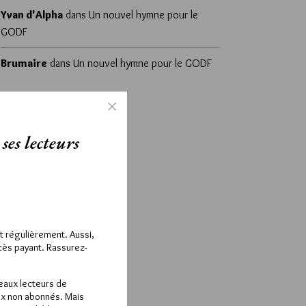
Yvan d'Alpha
dans
Un nouvel hymne pour le
GODF
Brumaire
dans
Un nouvel hymne pour le GODF
ses lecteurs
ît régulièrement. Aussi,
ccès payant. Rassurez-
veaux lecteurs de
x non abonnés. Mais