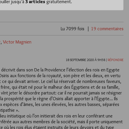
iller jusqu’à
3 articles
gratuitement.
Lu 7099 fois
19 commentaires
r
,
Victor Magnien
18 SEPTEMBRE 2020 À 9H58 /
RÉPONDRE
écrivit dans son De la Providence l’élection des rois en Egypte
 Osiris aux fonctions de la royauté, son père et les dieux, en vertu
t ce qui devait arriver. Le ciel lui réservait de nombreuses faveurs,
 ce frère, qui était né pour le malheur des Égyptiens et de sa famille,
il vînt jeter le désordre partout: car il ne pourrait jamais se résigner
a prospérité que le règne d’Osiris allait apporter à l’Égypte… Ils
ux espèces d’âmes, les unes élevées, les autres basses, séparées
tipathie ».
ieu initiatique où l’on initierait des rois en leur conférant une
conférée aux autres membres de la société, mais il porte uniquement
pte où les rois élus étaient instruits de leurs devoirs et du type