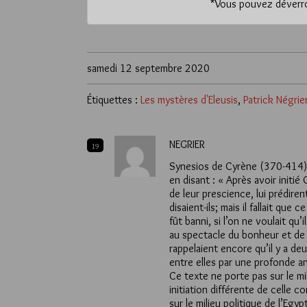
*
Vous pouvez déverrou
samedi 12 septembre 2020
Étiquettes :
Les mystères d'Eleusis
,
Patrick Négrie
NEGRIER
19
Synesios de Cyrène (370-414) d
en disant : « Après avoir initié
de leur prescience, lui prédiren
disaient-ils; mais il fallait que
fût banni, si l’on ne voulait qu’
au spectacle du bonheur et de l
rappelaient encore qu’il y a de
entre elles par une profonde an
Ce texte ne porte pas sur le mil
initiation différente de celle 
sur le milieu politique de l’Egy