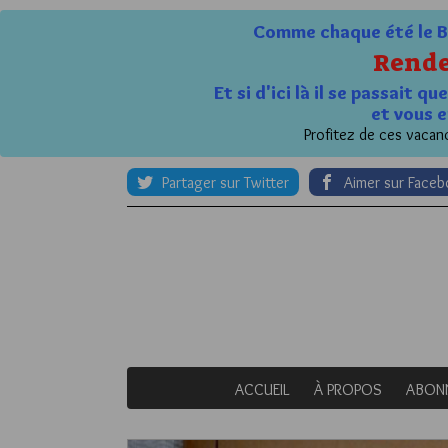
Comme chaque été le Bl
Rende
Et si d'ici là il se passait 
et vous e
Profitez de ces vacanc
Partager sur Twitter
Aimer sur Face
ACCUEIL
À PROPOS
ABON