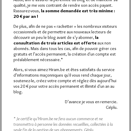
prophétie de l’oracle de Salon à ce propos [la mort d’Henri II],
qualité, je me vois contraint de rendre son accès payant.
mais font état de leurs propres rêves prémonitoires ou d’une
Rassurez-vous,
la somme demandée est très minime :
prédiction de l’astrologue napolitain Lucia Gaurico ».
20 € par an !
Observons que Nostradamus lui-même n’en a pas fait état,
De plus, afin de ne pas « racketter » les nombreux visiteurs
alors qu’il aurait pu s’en prévaloir…
occasionnels et de permettre aux nouveaux lecteurs de
Cette interprétation n’est pas attestée avant 1614 !
découvrir un peu le blog avant de s’y abonner,
la
Ce qui est souvent passé sous silence c’est qu’à l’époque de
consultation de trois articles est offerte
aux non
Nostradamus ses Prophéties n’intéressaient personne, et que
abonnés. Mais dans tous les cas, afin de pouvoir gérer ces
c’est seulement un siècle plus tard qu’on s’y intéressa.
gratuits et l’accès permanent, la création d'un compte est
3/ D’autres interprétations peuvent être données de ce
préalablement nécessaire.*
quatrain.
L’historien Pierre Brind’Amour nous livre une interprétation
Alors, si vous aimez Hiram.be et êtes satisfaits du service
axée sur le passé.
d’informations maçonniques qu'il vous rend chaque jour,
On aperçut, en Suisse, en 1547 (donc bien avant les
soutenez-le, créez votre compte et réglez dès aujourd’hui
Prophéties parues en 1568) un prodige céleste (Nostradamus
vos 20 € pour votre accès permanent et illimité d'un an au
était selon ses propres termes « astrophile »), montrant un
blog.
combat entre deux lions.
D’avance je vous en remercie.
Nous sommes d’évidence en présence d’un biais rétrospectif
Géplu.
qui consiste à ne pas tenir compte d’éléments qui jettent
pourtant le discrédit sur des affirmations péremptoires,
* Je certifie qu’Hiram.be ne fera aucun commerce et ne
préférant laisser place à une légende urbaine qui défie le temps.
transmettra à personne les données recueillies, collectées à la
seule fin de la gestion de ses abonnements.
Géplu.