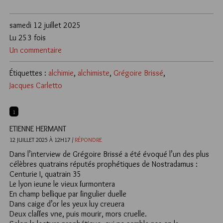
samedi 12 juillet 2025
Lu 253 fois
Un commentaire
Étiquettes :
alchimie
,
alchimiste
,
Grégoire Brissé
,
Jacques Carletto
1
ETIENNE HERMANT
12 JUILLET 2025 À 12H17 /
RÉPONDRE
Dans l’interview de Grégoire Brissé a été évoqué l’un des plus
célèbres quatrains réputés prophétiques de Nostradamus :
Centurie I, quatrain 35
Le lyon ieune le vieux ſurmontera
En champ bellique par ſingulier duelle
Dans caige d’or les yeux luy creuera
Deux claſſes vne, puis mourir, mors cruelle.