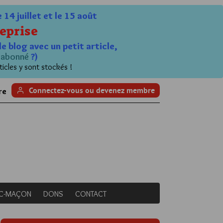
4 juillet et le 15 août
eprise
le blog avec un petit article,
n
abonné
?)
ticles y sont stockés !
Connectez-vous ou devenez membre
re
NC-MAÇON
DONS
CONTACT