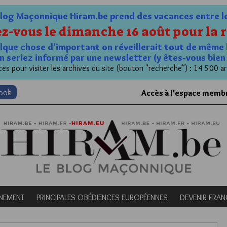
og Maçonnique Hiram.be prend des vacances entre le 1
z-vous le dimanche 16 août pour la r
quelque chose d'important on réveillerait tout de même 
n seriez informé par une newsletter (y êtes-vous bie
es pour visiter les archives du site (bouton "recherche") : 14 500 ar
book
Accès à l’espace memb
NEMENT
PRINCIPALES OBÉDIENCES EUROPÉENNES
DEVENIR FRA