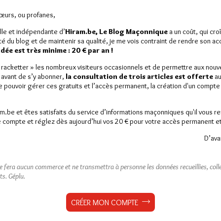
iller jusqu’à
3 articles
gratuitement.
Sœurs, ou profanes,
lle et indépendante d’
Hiram.be, Le Blog Maçonnique
a un coût, qui cro
ité du blog et de maintenir sa qualité, je me vois contraint de rendre son a
Lu 1630 fois
4 commentaires
ée est très minime : 20 € par an !
« racketter » les nombreux visiteurs occasionnels et de permettre aux nou
unier
,
IDERM
,
Irène Mainguy
,
Pascal Dupuy
,
Philippe Langlet
,
 avant de s’y abonner,
la consultation de trois articles est offerte
au
a franc-maçonnerie
de pouvoir gérer ces gratuits et l’accès permanent, la création d'un compt
am.be et êtes satisfaits du service d’informations maçonniques qu'il vous r
22 JUIN 2017 À 7H13 /
RÉPONDRE
 compte et réglez dès aujourd’hui vos 20 € pour votre accès permanent et i
une date aujourd’hui symbolique. L’esprit de notre journée d’étude
D’ava
e)faire – forcement moins bien que les Anglais – une histoire de la
 Loge. L’idée est de regarder l’événement du côté français et de
 les influences qui vont s’exercer lors de l’implantation de la
ne fera aucun commerce et ne transmettra à personne les données recueillies, collec
années 1720. La première conférence sur l’image de l’Angleterre
ts.
Géplu.
araît, notamment, novatrice et passionnante.
CRÉER MON COMPTE
22 JUIN 2017 À 10H47 /
RÉPONDRE