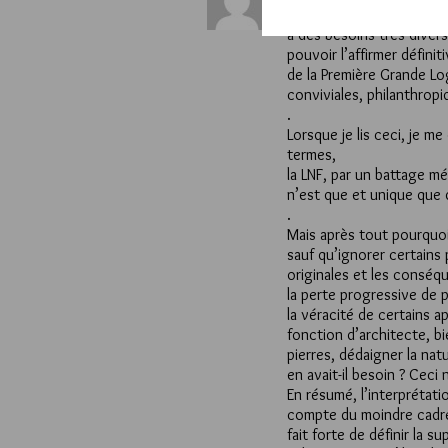
« Remarquons simplement
à des besoins très divers
pouvoir l’affirmer défin
de la Première Grande L
conviviales, philanthropi
.
Lorsque je lis ceci, je me
termes,
la LNF, par un battage mé
n’est que et unique que d
.
Mais après tout pourquoi
sauf qu’ignorer certain
originales et les conséq
la perte progressive de p
la véracité de certains app
fonction d’architecte, bi
pierres, dédaigner la nat
en avait-il besoin ? Ceci n
En résumé, l’interprétati
compte du moindre cadre 
fait forte de définir la s