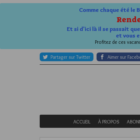
Comme chaque été le Bl
Rende
Et si d'ici là il se passait 
et vous e
Profitez de ces vacanc
Partager sur Twitter
Aimer sur Face
ACCUEIL
À PROPOS
ABON