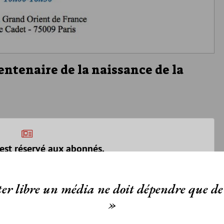
entenaire de la naissance de la
est réservé aux abonnés.
 article, vous pouvez choisir de :
er libre un média ne doit dépendre que de 
ou
LE DÉVERROUILLER
GRATUITEMENT*
»