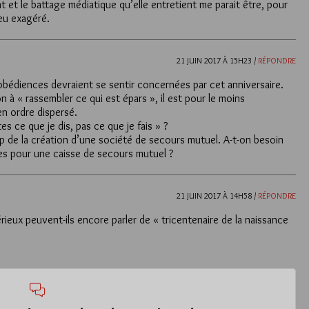
nt et le battage médiatique qu’elle entretient me parait être, pour
eu exagéré.
21 JUIN 2017 À 15H23 /
RÉPONDRE
 obédiences devraient se sentir concernées par cet anniversaire.
n à « rassembler ce qui est épars », il est pour le moins
en ordre dispersé.
es ce que je dis, pas ce que je fais » ?
p de la création d’une société de secours mutuel. A-t-on besoin
es pour une caisse de secours mutuel ?
21 JUIN 2017 À 14H58 /
RÉPONDRE
ieux peuvent-ils encore parler de « tricentenaire de la naissance