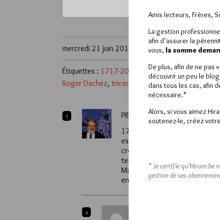
*
Vous pouvez déverrou
Amis lecteurs, Frères, 
La gestion professionne
afin d’assurer la pérenn
mercredi 21 juin 2017
vous,
la somme demand
De plus, afin de ne pas 
Étiquettes :
1717-2017
,
Cécile Révauger
,
Éric Sa
découvrir un peu le blog
Roger Dachez
,
tricentenaire de la naissance de l
dans tous les cas, afin 
nécessaire.*
Alors, si vous aimez Hir
PIERRE MOLLIER
3
soutenez-le, créez votre
1717 est, j’en conviens bien, 
est le suivant. On ne va pas (r
création de la Première Grande
tenter de cerner le contexte et
* Je certifie qu’Hiram.be 
Maçonnerie en France dans les 
gestion de ses abonnemen
en France à cette époque me p
DÉSAP.
4