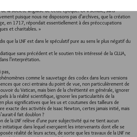
 que la fondation de la Première Grande Loge répond sans doute
 de la société anglaise de cette époque. Or il semble, sans
itivement puisque nous ne disposons pas d’archives, que la création
oge, en 1717, répondait essentiellement à des préoccupations
ques et charitables. »
 dis que la LNF est dans le spéculatif pure au sens le plus négatif du
diatique sans précédent et le soutien très intéressé de la GLUA,
ans l’interprétation.
 pas,
s phénomènes comme le sauvetage des codex dans leurs versions
uences que ceci entraina du point de vue, non particulièrement de
ouvoir du Vatican, mais bien de la chrétienté en générale, ignorer
els à la réalité scientifique, ignorer les particularités de la
en plus significatives que les us et coutumes des tailleurs de
ure exacte des activités de Isaac Newton, certes jamais initié, mais
’aurait-il fait doublon ?
on de la LNF relève d’une pure subjectivité qui ne tient aucun
initiatique dans lequel exerçaient les intervenants dont elle se
upposée réalité de leurs actes, de sorte que les travaux de la LNF ne