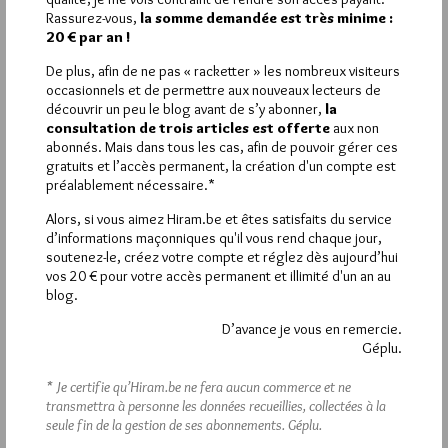
Rassurez-vous,
la somme demandée est très minime :
La rédaction de commentaires est
20 € par an !
réservée aux abonnés.
De plus, afin de ne pas « racketter » les nombreux visiteurs
occasionnels et de permettre aux nouveaux lecteurs de
Si vous souhaitez rédiger des
découvrir un peu le blog avant de s’y abonner,
la
consultation de trois articles est offerte
aux non
commentaires, vous devez :
abonnés. Mais dans tous les cas, afin de pouvoir gérer ces
gratuits et l’accès permanent, la création d'un compte est
préalablement nécessaire.*
VOUS INSCRIRE
Alors, si vous aimez Hiram.be et êtes satisfaits du service
d’informations maçonniques qu'il vous rend chaque jour,
soutenez-le, créez votre compte et réglez dès aujourd’hui
Déjà inscrit(e) ?
Connectez-vous
vos 20 € pour votre accès permanent et illimité d'un an au
blog.
D’avance je vous en remercie.
Géplu.
1 672 visites
Hier jeudi 6 août 2026, Hiram.be a reçu
et
* Je certifie qu’Hiram.be ne fera aucun commerce et ne
2 608 pages
ont été lues (Source : Pirsch.io)
transmettra à personne les données recueillies, collectées à la
Plus d’informations
seule fin de la gestion de ses abonnements.
Géplu.