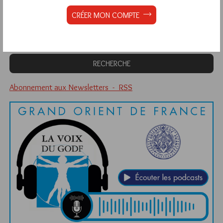
Quels sont les articles les plus lus du blog ?
CRÉER MON COMPTE
Abonnement aux Newsletters - RSS