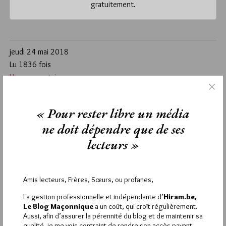
gratuitement.
jeudi 24 mai 2018
Lu 1836 fois
Un commentaire
Étiquettes :
Seewosagur Ramgoolam
« Pour rester libre un média
ne doit dépendre que de ses
1
lecteurs »
PHILIPPE
27 MAI 2018 À 8H59 /
RÉPONDRE
Sans autre commentaire sur le fond, je souhaite indiquer que la
Déclaration des Droits de l’homme de l’ONU a 70 ans cette
Amis lecteurs, Frères, Sœurs, ou profanes,
année et non 80 comme indiqué.
La gestion professionnelle et indépendante d’
Hiram.be,
Le Blog Maçonnique
a un coût, qui croît régulièrement.
Aussi, afin d’assurer la pérennité du blog et de maintenir sa
qualité, je me vois contraint de rendre son accès payant.