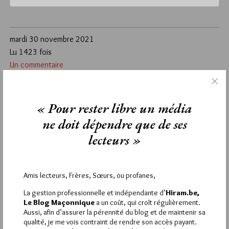
mardi 30 novembre 2021
Lu 1423 fois
Un commentaire
Étiquettes :
Alain Graësel
,
Marseille
,
Saint Jean d'Ecosse
« Pour rester libre un média
1
ne doit dépendre que de ses
FRANÇOISE RENAUD-GURTNER
lecteurs »
5 DÉCEMBRE 2021 À 19H51 /
RÉPONDRE
Peut-on imaginer que cette conférence soit relayée en
visionconférence ?
Amis lecteurs, Frères, Sœurs, ou profanes,
La gestion professionnelle et indépendante d’
Hiram.be,
Le Blog Maçonnique
a un coût, qui croît régulièrement.
Aussi, afin d’assurer la pérennité du blog et de maintenir sa
qualité, je me vois contraint de rendre son accès payant.
La rédaction de commentaires est