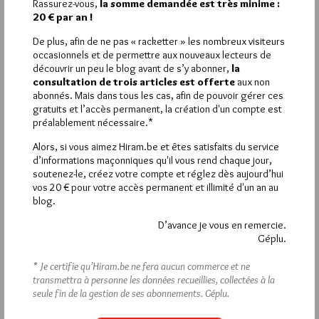
Rassurez-vous,
la somme demandée est très minime :
réservée aux abonnés.
20 € par an !
Si vous souhaitez rédiger des
De plus, afin de ne pas « racketter » les nombreux visiteurs
occasionnels et de permettre aux nouveaux lecteurs de
commentaires, vous devez :
découvrir un peu le blog avant de s’y abonner,
la
consultation de trois articles est offerte
aux non
abonnés. Mais dans tous les cas, afin de pouvoir gérer ces
VOUS INSCRIRE
gratuits et l’accès permanent, la création d'un compte est
préalablement nécessaire.*
Alors, si vous aimez Hiram.be et êtes satisfaits du service
Déjà inscrit(e) ?
Connectez-vous
d’informations maçonniques qu'il vous rend chaque jour,
soutenez-le, créez votre compte et réglez dès aujourd’hui
vos 20 € pour votre accès permanent et illimité d'un an au
blog.
D’avance je vous en remercie.
1 864
Hier vendredi 7 août 2026, Hiram.be a reçu
Géplu.
visites
3 133 pages
et
ont été lues (Source :
Pirsch.io)
* Je certifie qu’Hiram.be ne fera aucun commerce et ne
transmettra à personne les données recueillies, collectées à la
Plus d’informations
seule fin de la gestion de ses abonnements.
Géplu.