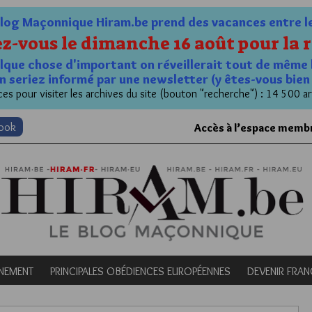
og Maçonnique Hiram.be prend des vacances entre le 1
z-vous le dimanche 16 août pour la r
quelque chose d'important on réveillerait tout de même 
n seriez informé par une newsletter (y êtes-vous bie
es pour visiter les archives du site (bouton "recherche") : 14 500 ar
book
Accès à l’espace memb
NEMENT
PRINCIPALES OBÉDIENCES EUROPÉENNES
DEVENIR FRA