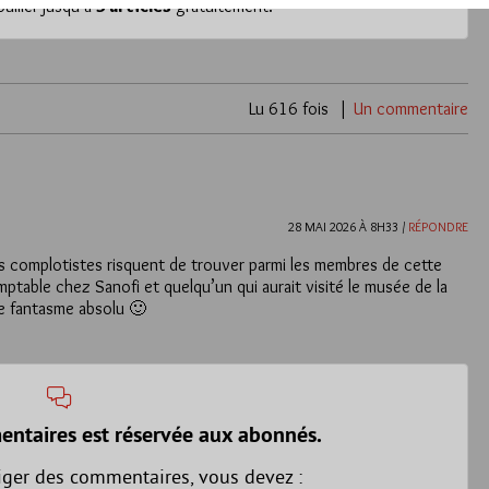
iller jusqu’à
3 articles
gratuitement.
Lu 616 fois
Un commentaire
28 MAI 2026 À 8H33 /
RÉPONDRE
s complotistes risquent de trouver parmi les membres de cette
mptable chez Sanofi et quelqu’un qui aurait visité le musée de la
le fantasme absolu 🙂
entaires est réservée aux abonnés.
iger des commentaires, vous devez :