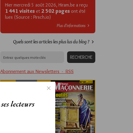
Hier mercredi 5 août 2026, Hiram.be a reçu
1 441 visites
2 502 pages
et
ont été
lues (Source : Pirsch.io)
Plus d’informations
Quels sont les articles les plus lus du blog ?
Abonnement aux Newsletters - RSS
ses lecteurs