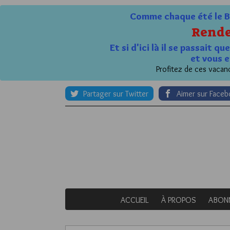
Comme chaque été le Bl
Rende
Et si d'ici là il se passait 
et vous e
Profitez de ces vacanc
Partager sur Twitter
Aimer sur Face
ACCUEIL
À PROPOS
ABON