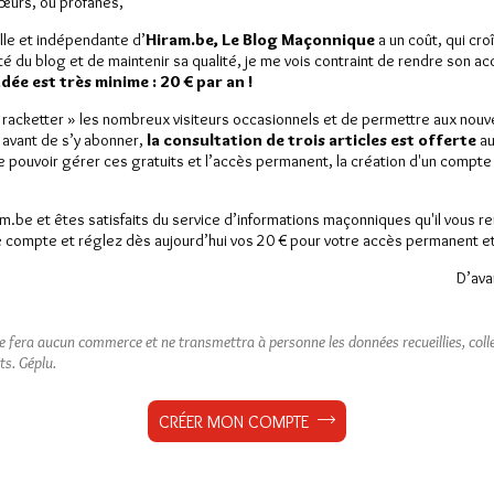
Sœurs, ou profanes,
lle et indépendante d’
Hiram.be, Le Blog Maçonnique
a un coût, qui cro
ité du blog et de maintenir sa qualité, je me vois contraint de rendre son a
ée est très minime : 20 € par an !
« racketter » les nombreux visiteurs occasionnels et de permettre aux nou
 avant de s’y abonner,
la consultation de trois articles est offerte
au
 les influenceurs
de pouvoir gérer ces gratuits et l’accès permanent, la création d'un compt
am.be et êtes satisfaits du service d’informations maçonniques qu'il vous r
 compte et réglez dès aujourd’hui vos 20 € pour votre accès permanent et i
D’ava
est réservé aux abonnés.
ne fera aucun commerce et ne transmettra à personne les données recueillies, collec
 article, vous pouvez choisir de :
ts.
Géplu.
ou
LE DÉVERROUILLER
GRATUITEMENT*
CRÉER MON COMPTE