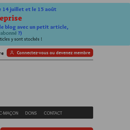
4 juillet et le 15 août
eprise
le blog avec un petit article,
n
abonné
?)
ticles y sont stockés !
Connectez-vous ou devenez membre
re
NC-MAÇON
DONS
CONTACT