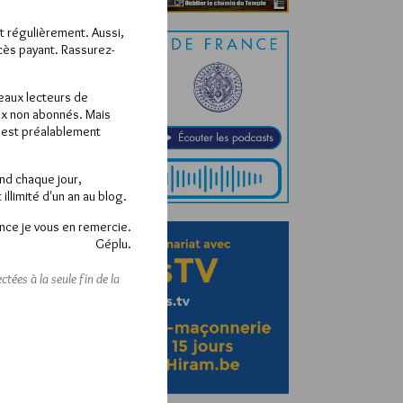
ît régulièrement. Aussi,
ccès payant. Rassurez-
veaux lecteurs de
x non abonnés. Mais
e est préalablement
end chaque jour,
llimité d'un an au blog.
nce je vous en remercie.
Géplu.
tées à la seule fin de la