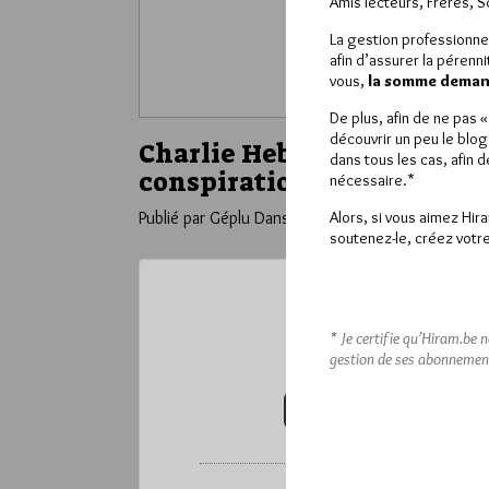
Amis lecteurs, Frères, 
La gestion professionne
afin d’assurer la pérenn
vous,
la somme demand
De plus, afin de ne pas 
découvrir un peu le blog
Charlie Hebdo, Athanor, et
dans tous les cas, afin 
conspirationnistes
nécessaire.*
Alors, si vous aimez Hir
Publié par Géplu
Dans
Dans la presse
soutenez-le, créez votre
Ce contenu 
* Je certifie qu’Hiram.be 
Pour accéder à cet
gestion de ses abonnemen
VOUS ABONNER (20€ / AN)