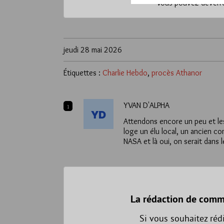
*
Vous pouvez déverrou
jeudi 28 mai 2026
Étiquettes :
Charlie Hebdo
,
procès Athanor
YVAN D'ALPHA
1
Attendons encore un peu et le
loge un élu local, un ancien co
NASA et là oui, on serait dans 
La rédaction de comm
Si vous souhaitez réd