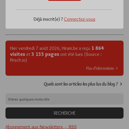
Déjà inscrit(e) ?
Connectez-vous
1 864
Hier vendredi 7 août 2026, Hiram.be a reçu
visites
3 133 pages
et
ont été lues (Source :
Pirsch.io)
Plus d’informations
Quels sont les articles les plus lus du blog ?
Abonnement aux Newsletters - RSS