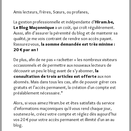
Je vais peut-être te choquer, mais la somme des libre-arbitres
individuels ( peut-être même des égoïsmes) alimentent-ils ainsi
Amis lecteurs, Frères, Sœurs, ou profanes,
l’intérêt général?
La gestion professionnelle et indépendante d’
Hiram.be,
Parce qu’il faudrait favoriser la décision individuelle, favoriser
Le Blog Maçonnique
a un coût, qui croît régulièrement.
une sorte de libéralisme, il faudrait se satisfaire d’une confusion
Aussi, afin d’assurer la pérennité du blog et de maintenir sa
collective?
qualité, je me vois contraint de rendre son accès payant.
Confusion collective que je n’aborde même pas sur le plan
Rassurez-vous,
la somme demandée est très minime :
médical, d’autres que moi, par exemple notre F:. Gérard,
20 € par an !
(message 9) l’abordant bien mieux que moi, médicalement il
sait de quoi il parle.
De plus, afin de ne pas « racketter » les nombreux visiteurs
Et , si je puis me permettre, ta réaction me semble d’autant plus
occasionnels et de permettre aux nouveaux lecteurs de
surprenante qu’elle émane d’un frère qui a eu des
découvrir un peu le blog avant de s’y abonner,
la
responsabilités au plus haut niveau, au conseil de l’ordre, tu
consultation de trois articles est offerte
aux non
nous le rappelles assez souvent.
abonnés. Mais dans tous les cas, afin de pouvoir gérer ces
Je veux dire par là que ton passage à ce niveau sommital de la
gratuits et l’accès permanent, la création d'un compte est
structure organisationnelle de l’obédience devrait t’avoir laissé
préalablement nécessaire.*
au moins une appréhension d’ensemble des problèmes, une
Alors, si vous aimez Hiram.be et êtes satisfaits du service
hauteur de vue, une appréciation large, un point de vue d’état-
d’informations maçonniques qu'il vous rend chaque jour,
major, si je puis dire.
soutenez-le, créez votre compte et réglez dès aujourd’hui
Là, tu ramènes tout à la décision individuelle.
vos 20 € pour votre accès permanent et illimité d'un an au
Dans d’autres cas, je veux bien qu’on défende le libre-arbitre de
blog.
chacun, qu’on soit vigilant sur la liberté de penser, d’agir, de