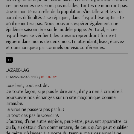
ces personnes ne seront pas malades, toutes ne mourront pas.
Une immunité naturelle de la population s’installera et le virus
aura des difficultés à se répliquer, dans l’hypothèse optimiste
où il ne mutera pas. Nous pouvons espérer également une
épidémie saisonnière sur le modèle grippe. Au total, si ces
hypothèses se vérifient, les travaux reprendront force et
vigueur dans moins de deux mois. En attendant, lisez, écrivez
et communiquez par courriels ou visioconférences.
11
LAZARE-LAG
14 MARS 2020 À 8H17 /
RÉPONDRE
Excellent, tout est dit.
De toute façon, si je puis le dire ainsi, il n’y a rien à craindre à
poursuivre nos échanges sur un site maçonnique comme
Hiram.be.
Le virus ne passera pas par lui!
En tout cas pas le Covid19.
D’autres, d’une autre espèce, peut-être, peuvent apparaître ici
ou là, au détour d’un commentaire, de ceux qu’on peut qualifier
de métaux à laisser à la porte du temple, mais ces virus là ne