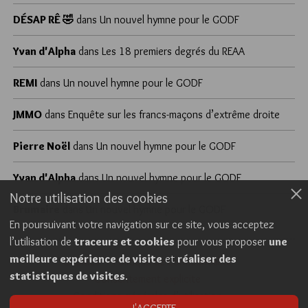
DÉSAP RÊ 🤣
dans
Un nouvel hymne pour le GODF
Yvan d'Alpha
dans
Les 18 premiers degrés du REAA
REMI
dans
Un nouvel hymne pour le GODF
JMMO
dans
Enquête sur les francs-maçons d’extrême droite
Pierre Noël
dans
Un nouvel hymne pour le GODF
Yvan d'Alpha
dans
Un nouvel hymne pour le GODF
Notre utilisation des cookies
Brumaire
dans
Un nouvel hymne pour le GODF
En poursuivant votre navigation sur ce site, vous acceptez
l’utilisation de
traceurs et cookies
pour vous proposer
une
meilleure expérience de visite
et
réaliser des
Cookies
Politique de confidentialité
statistiques de visites
.
Consentement explicite
Conditions générales d’utilisation