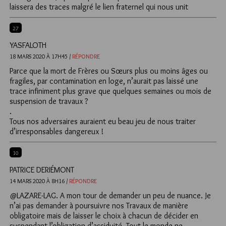
laissera des traces malgré le lien fraternel qui nous unit
27
YASFALOTH
18 MARS 2020 À 17H45 /
RÉPONDRE
Parce que la mort de Frères ou Sœurs plus ou moins âges ou
fragiles, par contamination en loge, n’aurait pas laissé une
trace infiniment plus grave que quelques semaines ou mois de
suspension de travaux ?
.
Tous nos adversaires auraient eu beau jeu de nous traiter
d’irresponsables dangereux !
10
PATRICE DERIÉMONT
14 MARS 2020 À 8H16 /
RÉPONDRE
@LAZARE-LAG. A mon tour de demander un peu de nuance. Je
n’ai pas demander à poursuivre nos Travaux de manière
obligatoire mais de laisser le choix à chacun de décider en
suspendant l’obligation d’assiduité. Tout le monde ne