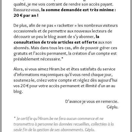
qualité, je me vois contraint de rendre son accès payant.
Ces informations se trouve par ailleurs sur l ‘excellent livre
Rassurez-vous,
la somme demandée est très minime :
« A la découverte des temples maçonniques de France »de
20 € par an !
Ludovic Marcos
ouvrage disponible sur AMAZON
De plus, afin de ne pas « racketter » les nombreux visiteurs
Ce type de projet génère toujours des détracteurs virulents
occasionnels et de permettre aux nouveaux lecteurs de
qui essaient de transmettre comme valeurs leurs peurs
découvrir un peu le blog avant de s’y abonner,
la
irrationnelles et stériles.
consultation de trois articles est offerte
aux non
« Il faut sortir la nuit pour voir les étoiles »
abonnés. Mais dans tous les cas, afin de pouvoir gérer ces
Bonne vacances
gratuits et l’accès permanent, la création d'un compte est
préalablement nécessaire.*
1
Alors, si vous aimez Hiram.be et êtes satisfaits du service
d’informations maçonniques qu'il vous rend chaque jour,
JEORBOAM
soutenez-le, créez votre compte et réglez dès aujourd’hui
18 MARS 2017 À 0H08 /
RÉPONDRE
vos 20 € pour votre accès permanent et illimité d'un an au
C’est peut-être gratuit, mais ce ne sera jamais parfaitement
blog.
sécurisé ni sans risque. L’informatique est ainsi fait. Cela ne
D’avance je vous en remercie.
veut pas dire qu’il ne faut pas toucher un ordinateur, mais qu’il
Géplu.
faut limiter les informations personnelles qu’on met sur
internet, quel que soit le site et son niveau de protection.
* Je certifie qu’Hiram.be ne fera aucun commerce et ne
transmettra à personne les données recueillies, collectées à la
seule fin de la gestion de ses abonnements.
Géplu.