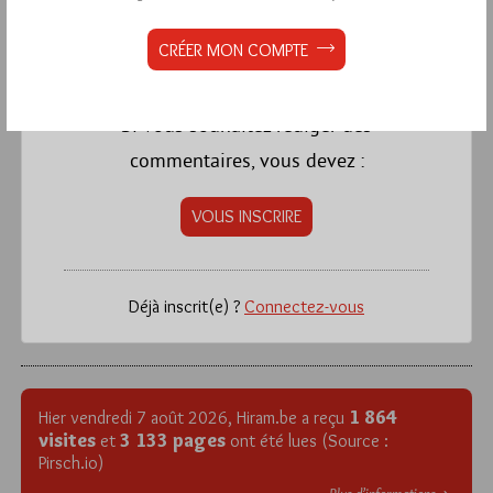
La rédaction de commentaires est
CRÉER MON COMPTE
réservée aux abonnés.
Si vous souhaitez rédiger des
commentaires, vous devez :
VOUS INSCRIRE
Déjà inscrit(e) ?
Connectez-vous
1 864
Hier vendredi 7 août 2026, Hiram.be a reçu
visites
3 133 pages
et
ont été lues (Source :
Pirsch.io)