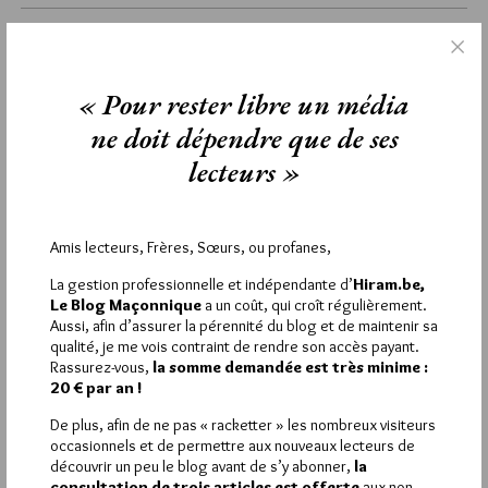
mercredi 8 juin 2016
Lu 1372 fois
Aucun commentaire
« Pour rester libre un média
ne doit dépendre que de ses
Étiquettes :
acrostiches
,
Alfred Mauro
,
Lina Chelli
lecteurs »
La rédaction de commentaires est
Amis lecteurs, Frères, Sœurs, ou profanes,
réservée aux abonnés.
La gestion professionnelle et indépendante d’
Hiram.be,
Le Blog Maçonnique
a un coût, qui croît régulièrement.
Si vous souhaitez rédiger des
Aussi, afin d’assurer la pérennité du blog et de maintenir sa
qualité, je me vois contraint de rendre son accès payant.
commentaires, vous devez :
Rassurez-vous,
la somme demandée est très minime :
20 € par an !
VOUS INSCRIRE
De plus, afin de ne pas « racketter » les nombreux visiteurs
occasionnels et de permettre aux nouveaux lecteurs de
découvrir un peu le blog avant de s’y abonner,
la
consultation de trois articles est offerte
aux non