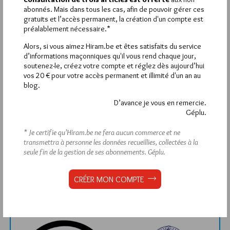
Déjà inscrit(e) ?
Connectez-vous
abonnés. Mais dans tous les cas, afin de pouvoir gérer ces
gratuits et l’accès permanent, la création d'un compte est
préalablement nécessaire.*
Alors, si vous aimez Hiram.be et êtes satisfaits du service
d’informations maçonniques qu'il vous rend chaque jour,
1 864 visites
Hier samedi 8 août 2026, Hiram.be a reçu
soutenez-le, créez votre compte et réglez dès aujourd’hui
3 133 pages
et
ont été lues (Source : Pirsch.io)
vos 20 € pour votre accès permanent et illimité d'un an au
Plus d’informations
blog.
D’avance je vous en remercie.
Quels sont les articles les plus lus du blog ?
Géplu.
* Je certifie qu’Hiram.be ne fera aucun commerce et ne
transmettra à personne les données recueillies, collectées à la
seule fin de la gestion de ses abonnements.
Géplu.
CRÉER MON COMPTE
Abonnement aux Newsletters - RSS