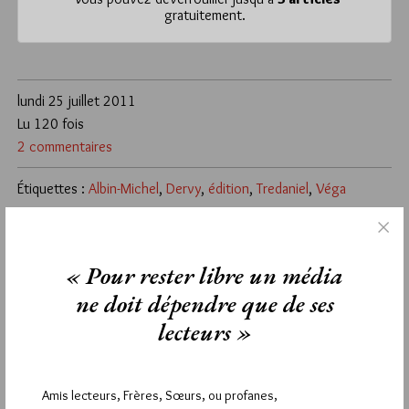
gratuitement.
lundi 25 juillet 2011
Lu 120 fois
2 commentaires
Étiquettes :
Albin-Michel
,
Dervy
,
édition
,
Tredaniel
,
Véga
2
ALAIN BERNHEIM
« Pour rester libre un média
24 SEPTEMBRE 2011 À 13H00 /
RÉPONDRE
ne doit dépendre que de ses
Le livre est sorti vendredi 24 septembre 2011
lecteurs »
1
MERCADIER
Amis lecteurs, Frères, Sœurs, ou profanes,
26 JUILLET 2011 À 8H15 /
RÉPONDRE