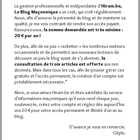
La gestion professionnelle et indépendante d’
Hiram.be,
Est ce que ce changement nous permettra enfin de voir la
Le Blog Maçonnique
a un coût, qui croît régulièrement.
parution du livre d’ Alain Bernheim » Le rite en 33 grades »
Aussi, afin d’assurer la pérennité du blog et de maintenir sa
annoncé depuis des mois par Dervy et toujours pas publié ?
qualité, je me vois contraint de rendre son accès payant.
Rassurez-vous,
la somme demandée est très minime :
20 € par an !
De plus, afin de ne pas « racketter » les nombreux visiteurs
La rédaction de commentaires est
occasionnels et de permettre aux nouveaux lecteurs de
découvrir un peu le blog avant de s’y abonner,
la
réservée aux abonnés.
consultation de trois articles est offerte
aux non
abonnés. Mais dans tous les cas, afin de pouvoir gérer ces
Si vous souhaitez rédiger des
gratuits et l’accès permanent, la création d'un compte est
préalablement nécessaire.*
commentaires, vous devez :
Alors, si vous aimez Hiram.be et êtes satisfaits du service
d’informations maçonniques qu'il vous rend chaque jour,
VOUS INSCRIRE
soutenez-le, créez votre compte et réglez dès aujourd’hui
vos 20 € pour votre accès permanent et illimité d'un an au
blog.
Déjà inscrit(e) ?
Connectez-vous
D’avance je vous en remercie.
Géplu.