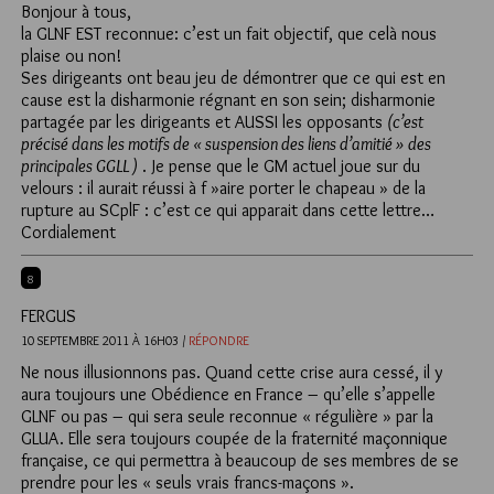
Bonjour à tous,
la GLNF EST reconnue: c’est un fait objectif, que celà nous
plaise ou non!
Ses dirigeants ont beau jeu de démontrer que
ce qui est en
cause est la disharmonie régnant en son sein
; disharmonie
partagée par les dirigeants et AUSSI les opposants
(c’est
précisé dans les motifs de « suspension des liens d’amitié » des
principales GGLL )
. Je pense que le GM actuel joue sur du
velours : il aurait réussi à f »aire porter le chapeau » de la
rupture au SCplF : c’est ce qui apparait dans cette lettre…
Cordialement
8
FERGUS
10 SEPTEMBRE 2011 À 16H03 /
RÉPONDRE
Ne nous illusionnons pas. Quand cette crise aura cessé, il y
aura toujours une Obédience en France – qu’elle s’appelle
GLNF ou pas – qui sera seule reconnue « régulière » par la
GLUA. Elle sera toujours coupée de la fraternité maçonnique
française, ce qui permettra à beaucoup de ses membres de se
prendre pour les « seuls vrais francs-maçons ».