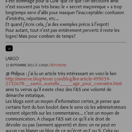
Il est dommage pour la GLNF que ce que l’on découvre ainsi
n’est souvent pas très beau: le « secret maçonnique » a trop
longtemps servi d’alibi pour masquer l’inacceptable: confusion
d’intérêts, népotisme, etc…
Et quand j’écris cela, j’ai des exemples précis à l’esprit!
Pour autant, tout n’est pas entièrement perverti: il reste les
loges! Mais pour combien de temps?
18
LARGO
12 SEPTEMBRE 2011 À 11H20 /
RÉPONDRE
@ Philipus : j’ai lu un article très intéressant en voici le lien
http://minerve.blog4ever.com/blog/lire-article-499034-
2732678-__santo_eustello_____agir_pour_connaitre.html
ainsi tu verras qu’il existe chez des F&S une volonté de
démarche initiatique.
Les blogs sont un moyen d’information certes, je pense que
certains font du bon boulot dans le sens où les administrateurs
restent objectifs sur les commentaires… c’est un moyen de
communication. A chaque F&S sait ce qu’il a le droit de
dévoiler ou pas (serment apprenti) et donc on ne peut en
aucun cas blamer un blog de ce qu’écrit un F ou S. Celui ou