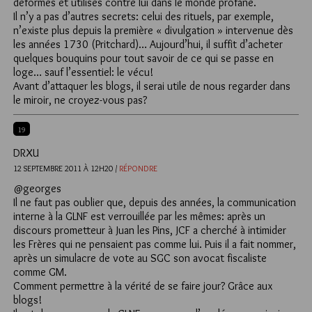
déformés et utilisés contre lui dans le monde profane.
Il n’y a pas d’autres secrets: celui des rituels, par exemple,
n’existe plus depuis la première « divulgation » intervenue dès
les années 1730 (Pritchard)… Aujourd’hui, il suffit d’acheter
quelques bouquins pour tout savoir de ce qui se passe en
loge… sauf l’essentiel: le vécu!
Avant d’attaquer les blogs, il serai utile de nous regarder dans
le miroir, ne croyez-vous pas?
19
DRXU
12 SEPTEMBRE 2011 À 12H20 /
RÉPONDRE
@georges
Il ne faut pas oublier que, depuis des années, la communication
interne à la GLNF est verrouillée par les mêmes: après un
discours prometteur à Juan les Pins, JCF a cherché à intimider
les Frères qui ne pensaient pas comme lui. Puis il a fait nommer,
après un simulacre de vote au SGC son avocat fiscaliste
comme GM.
Comment permettre à la vérité de se faire jour? Grâce aux
blogs!