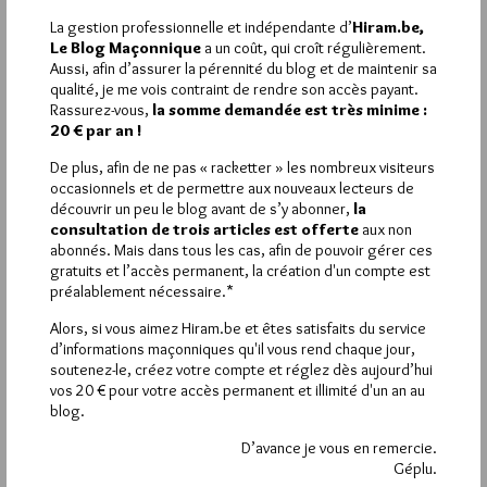
tous, Georges.
La gestion professionnelle et indépendante d’
Hiram.be,
Le Blog Maçonnique
a un coût, qui croît régulièrement.
14
Aussi, afin d’assurer la pérennité du blog et de maintenir sa
GEORGES
qualité, je me vois contraint de rendre son accès payant.
12 SEPTEMBRE 2011 À 8H35 /
RÉPONDRE
Rassurez-vous,
la somme demandée est très minime :
20 € par an !
Après quelques jours d’absence, je découvre vos échanges
que j’ai lu avec beaucoup d’intérêt. Je partage votre avis à
De plus, afin de ne pas « racketter » les nombreux visiteurs
savoir que toute cette crise porte un très profond discrédit
occasionnels et de permettre aux nouveaux lecteurs de
sur la Franc-Maçonnerie toute entière. Au risque de froisser
découvrir un peu le blog avant de s’y abonner,
la
Libertas, je pense que les blogs ont largement contribué à
consultation de trois articles est offerte
aux non
aggraver cette crise. Oh, je ne cherche pas à les interdire car
abonnés. Mais dans tous les cas, afin de pouvoir gérer ces
ce serait limiter la liberté d’expression et je ne le souhaite pas
gratuits et l’accès permanent, la création d'un compte est
mais les blogs sont une caisse de résonance qui contribue très
préalablement nécessaire.*
largement à discréditer la Franc-Maçonnerie. C’est la séparation
Alors, si vous aimez Hiram.be et êtes satisfaits du service
entre le profane et le sacré qui est remise en cause par ces
d’informations maçonniques qu'il vous rend chaque jour,
nouveaux médias électroniques. La Franc-Maçonnerie pourra t-
soutenez-le, créez votre compte et réglez dès aujourd’hui
elle y survivre ? amitiés à tous, Georges.
vos 20 € pour votre accès permanent et illimité d'un an au
blog.
13
D’avance je vous en remercie.
PHILIPUS
Géplu.
11 SEPTEMBRE 2011 À 1H51 /
RÉPONDRE