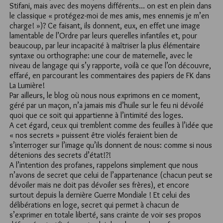
Stifani, mais avec des moyens différents… on est en plein dans
le classique « protégez-moi de mes amis, mes ennemis je m’en
charge! »)? Ce faisant, ils donnent, eux, en effet une image
lamentable de l’Ordre par leurs querelles infantiles et, pour
beaucoup, par leur incapacité à maîtriser la plus élémentaire
syntaxe ou orthographe: une cour de maternelle, avec le
niveau de langage qui s’y rapporte, voilà ce que l’on découvre,
effaré, en parcourant les commentaires des papiers de FK dans
La Lumière!
Par ailleurs, le blog où nous nous exprimons en ce moment,
géré par un maçon, n’a jamais mis d’huile sur le feu ni dévoilé
quoi que ce soit qui appartienne à l’intimité des loges.
A cet égard, ceux qui tremblent comme des feuilles à l’idée que
« nos secrets » puissent être violés feraient bien de
s’interroger sur l’image qu’ils donnent de nous: comme si nous
détenions des secrets d’état!?!
A l’intention des profanes, rappelons simplement que nous
n’avons de secret que celui de l’appartenance (chacun peut se
dévoiler mais ne doit pas dévoiler ses frères), et encore
surtout depuis la dernière Guerre Mondiale ! Et celui des
délibérations en loge, secret qui permet à chacun de
s’exprimer en totale liberté, sans crainte de voir ses propos