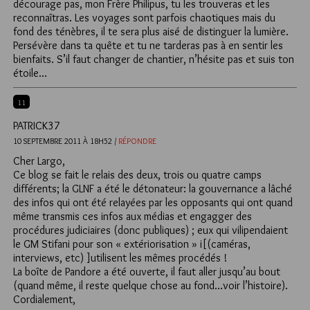
décourage pas, mon Frère Philipus, tu les trouveras et les
reconnaîtras. Les voyages sont parfois chaotiques mais du
fond des ténèbres, il te sera plus aisé de distinguer la lumière.
Persévère dans ta quête et tu ne tarderas pas à en sentir les
bienfaits. S’il faut changer de chantier, n’hésite pas et suis ton
étoile…
11
PATRICK37
10 SEPTEMBRE 2011 À 18H52 /
RÉPONDRE
Cher Largo,
Ce blog se fait le relais des deux, trois ou quatre camps
différents; la GLNF a été le détonateur: la gouvernance a lâché
des infos qui ont été relayées par les opposants qui ont quand
même transmis ces infos aux médias et engagger des
procédures judiciaires (donc publiques) ; eux qui vilipendaient
le GM Stifani pour son « extériorisation » i[(caméras,
interviews, etc) ]utilisent les mêmes procédés !
La boîte de Pandore a été ouverte, il faut aller jusqu’au bout
(quand même, il reste quelque chose au fond…voir l’histoire).
Cordialement,