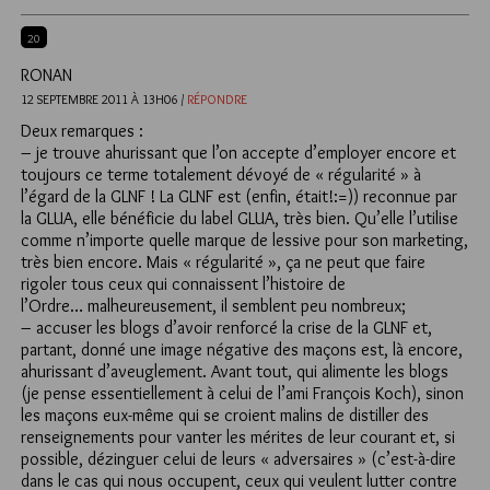
20
RONAN
12 SEPTEMBRE 2011 À 13H06 /
RÉPONDRE
Deux remarques :
– je trouve ahurissant que l’on accepte d’employer encore et
toujours ce terme totalement dévoyé de « régularité » à
l’égard de la GLNF ! La GLNF est (enfin, était!:=)) reconnue par
la GLUA, elle bénéficie du label GLUA, très bien. Qu’elle l’utilise
comme n’importe quelle marque de lessive pour son marketing,
très bien encore. Mais « régularité », ça ne peut que faire
rigoler tous ceux qui connaissent l’histoire de
l’Ordre… malheureusement, il semblent peu nombreux;
– accuser les blogs d’avoir renforcé la crise de la GLNF et,
partant, donné une image négative des maçons est, là encore,
ahurissant d’aveuglement. Avant tout, qui alimente les blogs
(je pense essentiellement à celui de l’ami François Koch), sinon
les maçons eux-même qui se croient malins de distiller des
renseignements pour vanter les mérites de leur courant et, si
possible, dézinguer celui de leurs « adversaires » (c’est-à-dire
dans le cas qui nous occupent, ceux qui veulent lutter contre