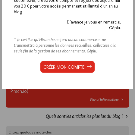
soutenez-le, créez votre compte et réglez dès aujourd’hui
vos 20 € pour votre accès permanent et illimité d'un an au
commentaires, vous devez :
blog.
D’avance je vous en remercie.
VOUS INSCRIRE
Géplu.
* Je certifie qu’Hiram.be ne fera aucun commerce et ne
transmettra à personne les données recueillies, collectées à la
Déjà inscrit(e) ?
Connectez-vous
seule fin de la gestion de ses abonnements.
Géplu.
CRÉER MON COMPTE
2 194
Hier dimanche 9 août 2026, Hiram.be a reçu
visites
4 830 pages
et
ont été lues (Source :
Pirsch.io)
Plus d’informations
Quels sont les articles les plus lus du blog ?