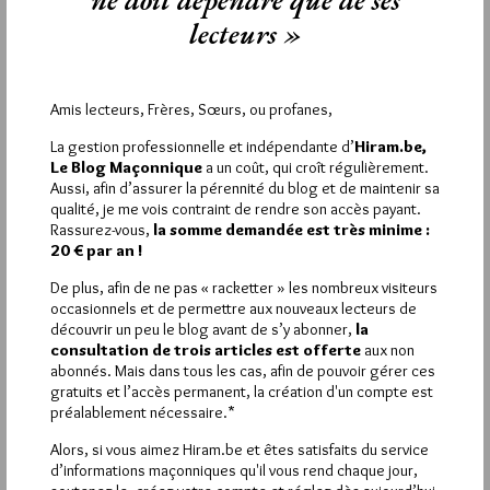
ne doit dépendre que de ses
2
lecteurs »
LAZARE-LAG
1 JUILLET 2026 À 10H13 /
RÉPONDRE
Amis lecteurs, Frères, Sœurs, ou profanes,
@ Rémi (1):
Rémi serait-il bucco-rhodanien, voire carrément marseillais? Et
La gestion professionnelle et indépendante d’
Hiram.be,
de la GLDF? Tes propos le laissent à penser.
Le Blog Maçonnique
a un coût, qui croît régulièrement.
Aussi, afin d’assurer la pérennité du blog et de maintenir sa
3
qualité, je me vois contraint de rendre son accès payant.
Rassurez-vous,
la somme demandée est très minime :
REMI
20 € par an !
2 JUILLET 2026 À 5H49 /
RÉPONDRE
De plus, afin de ne pas « racketter » les nombreux visiteurs
Pas obligatoirement mon cher Lazare 😉
occasionnels et de permettre aux nouveaux lecteurs de
découvrir un peu le blog avant de s’y abonner,
la
consultation de trois articles est offerte
aux non
abonnés. Mais dans tous les cas, afin de pouvoir gérer ces
gratuits et l’accès permanent, la création d'un compte est
La rédaction de commentaires est
préalablement nécessaire.*
réservée aux abonnés.
Alors, si vous aimez Hiram.be et êtes satisfaits du service
d’informations maçonniques qu'il vous rend chaque jour,
Si vous souhaitez rédiger des