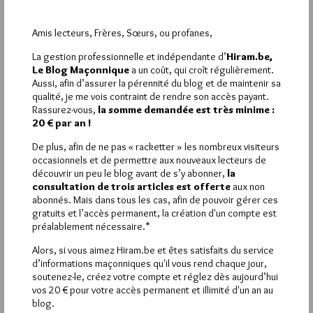
Merci Géplu pour l’info. La GLTSO est réputée pour la qualité
de ses travaux, pour ainsi parler. Je vais commander la revue.
Amis lecteurs, Frères, Sœurs, ou profanes,
1
La gestion professionnelle et indépendante d’
Hiram.be,
Le Blog Maçonnique
a un coût, qui croît régulièrement.
MATT
Aussi, afin d’assurer la pérennité du blog et de maintenir sa
5 OCTOBRE 2024 À 2H05 /
RÉPONDRE
qualité, je me vois contraint de rendre son accès payant.
Rassurez-vous,
la somme demandée est très minime :
Revue très agréable et abordable à lire.
20 € par an !
De plus, afin de ne pas « racketter » les nombreux visiteurs
occasionnels et de permettre aux nouveaux lecteurs de
découvrir un peu le blog avant de s’y abonner,
la
La rédaction de commentaires est
consultation de trois articles est offerte
aux non
abonnés. Mais dans tous les cas, afin de pouvoir gérer ces
réservée aux abonnés.
gratuits et l’accès permanent, la création d'un compte est
préalablement nécessaire.*
Si vous souhaitez rédiger des
Alors, si vous aimez Hiram.be et êtes satisfaits du service
commentaires, vous devez :
d’informations maçonniques qu'il vous rend chaque jour,
soutenez-le, créez votre compte et réglez dès aujourd’hui
vos 20 € pour votre accès permanent et illimité d'un an au
VOUS INSCRIRE
blog.