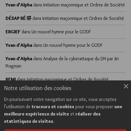
Yvan d'Alpha
dans
Initiation maçonnique et Ordres de Société
DÉSAP RÊ 🤣
dans
Initiation maçonnique et Ordres de Société
ERGIEF
dans
Un nouvel hymne pour le GODF
Yvan d'Alpha
dans
Un nouvel hymne pour le GODF
Yvan d'Alpha
dans
Analyse de la cyberattaque du DH par Jiri
Pragman
REMI
dans
Initiation maçonnique et Ordres de Société
Notre utilisation des cookies
Brumaire
dans
Un nouvel hymne pour le GODF
En poursuivant votre navigation sur ce site, vous acceptez
l’utilisation de
traceurs et cookies
pour vous proposer
une
meilleure expérience de visite
et
réaliser des
Cookies
Politique de confidentialité
statistiques de visites
.
Consentement explicite
Conditions générales d’utilisation