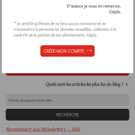
D’avance je vous en remercie.
Géplu.
Déjà inscrit(e) ?
Connectez-vous
* Je certifie qu’Hiram.be ne fera aucun commerce et ne
transmettra à personne les données recueillies, collectées à la
seule fin de la gestion de ses abonnements.
Géplu.
1 824
Hier mercredi 5 août 2026, Hiram.be a reçu
CRÉER MON COMPTE
visites
3 322 pages
et
ont été lues (Source :
Pirsch.io)
Plus d’informations
Quels sont les articles les plus lus du blog ?
Abonnement aux Newsletters - RSS