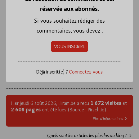
réservée aux abonnés.
Si vous souhaitez rédiger des
commentaires, vous devez :
VOUS INSCRIRE
Déjà inscrit(e) ?
Connectez-vous
1 672 visites
Hier jeudi 6 août 2026, Hiram.be a reçu
et
2 608 pages
ont été lues (Source : Pirsch.io)
Plus d’informations
Quels sont les articles les plus lus du blog ?