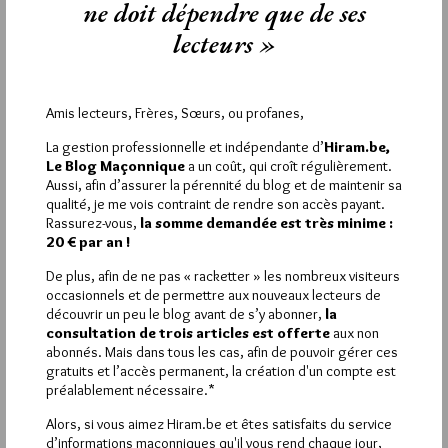
renaîtrons de nos calcins (ou groisils )!!!
ne doit dépendre que de ses
D’avance, merci.
lecteurs »
5
LE MARCHAND DE SABLE
Amis lecteurs, Frères, Sœurs, ou profanes,
16 MARS 2024 À 8H32 /
RÉPONDRE
La gestion professionnelle et indépendante d’
Hiram.be,
MTCF Lionel,
Le Blog Maçonnique
a un coût, qui croît régulièrement.
Effectivement le pavé du Temple de Maubeuge doit encore
Aussi, afin d’assurer la pérennité du blog et de maintenir sa
résonner de nos premiers pas pourtant feutrés quasi
qualité, je me vois contraint de rendre son accès payant.
simultanés dans la fin des années ’80..
Rassurez-vous,
la somme demandée est très minime :
Merci pour ton retour en ce qui concerne mon interrogation.
20 € par an !
Pour ton information, le temple de la Petite Savate a accueilli
quelque temps (1 ou 2 ans) dans le début des années 2000 (
De plus, afin de ne pas « racketter » les nombreux visiteurs
2007? 2008?) une loge de la GLNF dont le titre était
occasionnels et de permettre aux nouveaux lecteurs de
« Marianne 75″ auquel tu fais allusion au moment de l’explosion
découvrir un peu le blog avant de s’y abonner,
la
de la dite obédience en différentes entités dont la GLAMF,
consultation de trois articles est offerte
aux non
GLIF, … .. Nous y rencontrions leurs 2 représentants à notre
abonnés. Mais dans tous les cas, afin de pouvoir gérer ces
CDU » La Cayenne des Nerviens ».
gratuits et l’accès permanent, la création d'un compte est
Je ne sais si cette loge existe toujours ou à migré vers un autre
préalablement nécessaire.*
Orient. Il semble qu’il y existe actuellement une loge de la GLNF
Alors, si vous aimez Hiram.be et êtes satisfaits du service
à Etroeungt.
d’informations maçonniques qu'il vous rend chaque jour,
Toujours intéressé pour ma part par toute information vérifiée