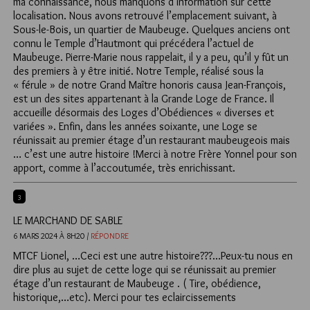
ma connaissance, nous manquons d’information sur cette
localisation. Nous avons retrouvé l’emplacement suivant, à
Sous-le-Bois, un quartier de Maubeuge. Quelques anciens ont
connu le Temple d’Hautmont qui précédera l’actuel de
Maubeuge. Pierre-Marie nous rappelait, il y a peu, qu’il y fût un
des premiers à y être initié. Notre Temple, réalisé sous la
« férule » de notre Grand Maître honoris causa Jean-François,
est un des sites appartenant à la Grande Loge de France. Il
accueille désormais des Loges d’Obédiences « diverses et
variées ». Enfin, dans les années soixante, une Loge se
réunissait au premier étage d’un restaurant maubeugeois mais
… c’est une autre histoire !Merci à notre Frère Yonnel pour son
apport, comme à l’accoutumée, très enrichissant.
3
LE MARCHAND DE SABLE
6 MARS 2024 À 8H20 /
RÉPONDRE
MTCF Lionel, …Ceci est une autre histoire???…Peux-tu nous en
dire plus au sujet de cette loge qui se réunissait au premier
étage d’un restaurant de Maubeuge . ( Tire, obédience,
historique,…etc). Merci pour tes eclaircissements